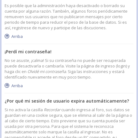
Es posible que la administración haya desactivado o borrado su
cuenta por alguna razón. También, algunos foros periódicamente
remueven sus usuarios que no publicaron mensajes por cierto
periodo de tiempo para reducir el peso de la base de datos. Si es
así, registrese de nuevo y participe de las discuciones.
Arriba
¡Perdí mi contraseña!
No se asuste, ¡calma! Si su contraseña no puede ser recuperada
puede desactivarla o cambiarla. Visite la página de ingreso (login) y
haga clic en
Olvidé mi contraseña
. Siga las instrucciones y estará
identificado nuevamente en muy poco tiempo.
Arriba
¿Por qué mi sesión de usuario expira automáticamente?
Si no activa la casilla
Recordar
cuando ingresa al foro, sus datos se
guardan en una cookie segura, que se elimina al salir de la página o
al cabo de cierto tiempo. Esto previene que su cuenta pueda ser
usada por otra persona. Para que el sistema le reconozca
automáticamente solo marque la casilla al ingresar. No es
recomendable si accede al foro desde un PC compartido, e.j.