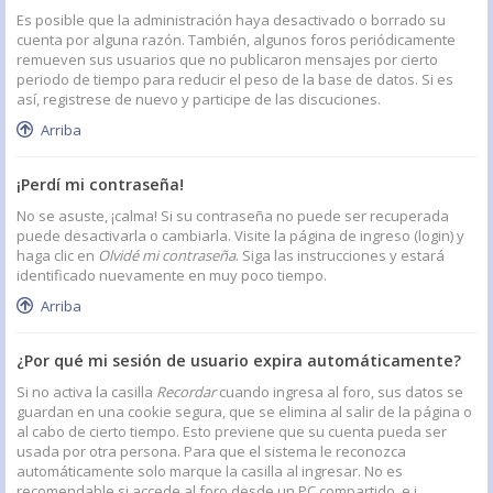
Es posible que la administración haya desactivado o borrado su
cuenta por alguna razón. También, algunos foros periódicamente
remueven sus usuarios que no publicaron mensajes por cierto
periodo de tiempo para reducir el peso de la base de datos. Si es
así, registrese de nuevo y participe de las discuciones.
Arriba
¡Perdí mi contraseña!
No se asuste, ¡calma! Si su contraseña no puede ser recuperada
puede desactivarla o cambiarla. Visite la página de ingreso (login) y
haga clic en
Olvidé mi contraseña
. Siga las instrucciones y estará
identificado nuevamente en muy poco tiempo.
Arriba
¿Por qué mi sesión de usuario expira automáticamente?
Si no activa la casilla
Recordar
cuando ingresa al foro, sus datos se
guardan en una cookie segura, que se elimina al salir de la página o
al cabo de cierto tiempo. Esto previene que su cuenta pueda ser
usada por otra persona. Para que el sistema le reconozca
automáticamente solo marque la casilla al ingresar. No es
recomendable si accede al foro desde un PC compartido, e.j.