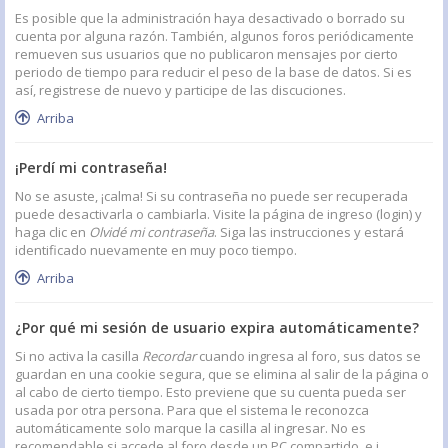
Es posible que la administración haya desactivado o borrado su
cuenta por alguna razón. También, algunos foros periódicamente
remueven sus usuarios que no publicaron mensajes por cierto
periodo de tiempo para reducir el peso de la base de datos. Si es
así, registrese de nuevo y participe de las discuciones.
Arriba
¡Perdí mi contraseña!
No se asuste, ¡calma! Si su contraseña no puede ser recuperada
puede desactivarla o cambiarla. Visite la página de ingreso (login) y
haga clic en
Olvidé mi contraseña
. Siga las instrucciones y estará
identificado nuevamente en muy poco tiempo.
Arriba
¿Por qué mi sesión de usuario expira automáticamente?
Si no activa la casilla
Recordar
cuando ingresa al foro, sus datos se
guardan en una cookie segura, que se elimina al salir de la página o
al cabo de cierto tiempo. Esto previene que su cuenta pueda ser
usada por otra persona. Para que el sistema le reconozca
automáticamente solo marque la casilla al ingresar. No es
recomendable si accede al foro desde un PC compartido, e.j.