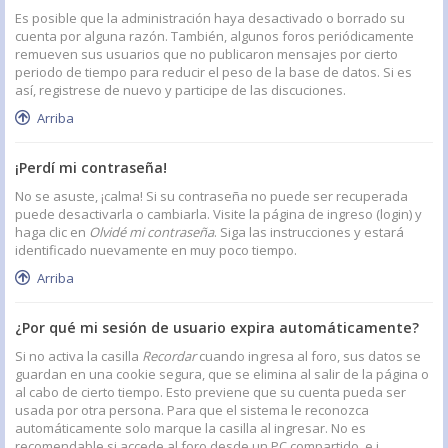
Es posible que la administración haya desactivado o borrado su
cuenta por alguna razón. También, algunos foros periódicamente
remueven sus usuarios que no publicaron mensajes por cierto
periodo de tiempo para reducir el peso de la base de datos. Si es
así, registrese de nuevo y participe de las discuciones.
Arriba
¡Perdí mi contraseña!
No se asuste, ¡calma! Si su contraseña no puede ser recuperada
puede desactivarla o cambiarla. Visite la página de ingreso (login) y
haga clic en
Olvidé mi contraseña
. Siga las instrucciones y estará
identificado nuevamente en muy poco tiempo.
Arriba
¿Por qué mi sesión de usuario expira automáticamente?
Si no activa la casilla
Recordar
cuando ingresa al foro, sus datos se
guardan en una cookie segura, que se elimina al salir de la página o
al cabo de cierto tiempo. Esto previene que su cuenta pueda ser
usada por otra persona. Para que el sistema le reconozca
automáticamente solo marque la casilla al ingresar. No es
recomendable si accede al foro desde un PC compartido, e.j.