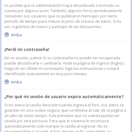
Es posible que la administración haya desactivado o borrado su
cuenta por alguna razón. También, algunos foros periódicamente
remueven sus usuarios que no publicaron mensajes por cierto
periodo de tiempo para reducir el peso de la base de datos. Si es
así, registrese de nuevo y participe de las discuciones.
Arriba
¡Perdí mi contraseña!
No se asuste, ¡calma! Si su contraseña no puede ser recuperada
puede desactivarla o cambiarla. Visite la página de ingreso (login) y
haga clic en
Olvidé mi contraseña
. Siga las instrucciones y estará
identificado nuevamente en muy poco tiempo.
Arriba
¿Por qué mi sesión de usuario expira automáticamente?
Si no activa la casilla
Recordar
cuando ingresa al foro, sus datos se
guardan en una cookie segura, que se elimina al salir de la página o
al cabo de cierto tiempo. Esto previene que su cuenta pueda ser
usada por otra persona. Para que el sistema le reconozca
automáticamente solo marque la casilla al ingresar. No es
recomendable si accede al foro desde un PC compartido, e.j.