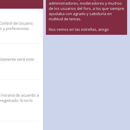
administradores, moderadores y muchos
de los usuarios del foro, a los que siempre
ayudaba con agrado y sabiduría en
multitud de temas.
Control de Usuario;
s y preferencias.
Nos vemos en las estrellas, amigo
solamente será visto
na horaria de acuerdo a
egistrado. Si no lo