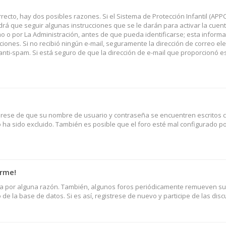
recto, hay dos posibles razones. Si el Sistema de Protección Infantil (APP
rá que seguir algunas instrucciones que se le darán para activar la cuent
o por La Administración, antes de que pueda identificarse; esta informac
rucciones. Si no recibió ningún e-mail, seguramente la dirección de correo el
 anti-spam. Si está seguro de que la dirección de e-mail que proporcionó e
úrese de que su nombre de usuario y contraseña se encuentren escritos c
ha sido excluido. También es posible que el foro esté mal configurado p
arme!
nta por alguna razón. También, algunos foros periódicamente remueven s
de la base de datos. Si es así, registrese de nuevo y participe de las disc