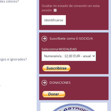
tes colores?
Ocultar mi estado de conexión en esta
sesión
Suscríbete como E-SOCIO/A
Selecciona MODALIDAD
migos e Ignorados?
DONACIONES
?
?