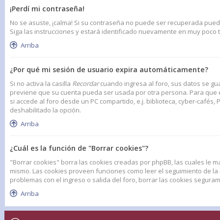
¡Perdí mi contraseña!
No se asuste, ¡calma! Si su contraseña no puede ser recuperada puede d
Siga las instrucciones y estará identificado nuevamente en muy poco 
Arriba
¿Por qué mi sesión de usuario expira automáticamente?
Si no activa la casilla
Recordar
cuando ingresa al foro, sus datos se gua
previene que su cuenta pueda ser usada por otra persona. Para que e
si accede al foro desde un PC compartido, e.j. biblioteca, cyber-cafés, P
deshabilitado la opción.
Arriba
¿Cuál es la función de "Borrar cookies"?
"Borrar cookies" borra las cookies creadas por phpBB, las cuales le m
mismo. Las cookies proveen funciones como leer el seguimiento de la na
problemas con el ingreso o salida del foro, borrar las cookies segur
Arriba