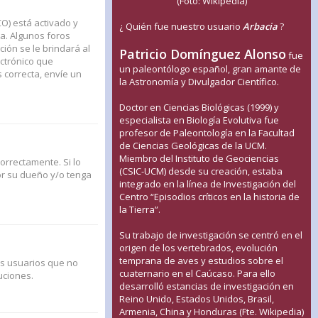
(Foto: Wikipedia)
CO) está activado y
¿ Quién fue nuestro usuario
Arbacia
?
a. Algunos foros
ión se le brindará al
Patricio Domínguez Alonso
fue
ectrónico que
un paleontólogo español, gran amante de
s correcta, envíe un
la Astronomía y Divulgador Científico.
Doctor en Ciencias Biológicas (1999) y
especialista en Biología Evolutiva fue
profesor de Paleontología en la Facultad
de Ciencias Geológicas de la UCM.
Miembro del Instituto de Geociencias
orrectamente. Si lo
(CSIC-UCM) desde su creación, estaba
or su dueño y/o tenga
integrado en la línea de Investigación del
Centro “Episodios críticos en la historia de
la Tierra”.
Su trabajo de investigación se centró en el
origen de los vertebrados, evolución
temprana de aves y estudios sobre el
us usuarios que no
cuaternario en el Caúcaso. Para ello
uciones.
desarrolló estancias de investigación en
Reino Unido, Estados Unidos, Brasil,
Armenia, China y Honduras (Fte. Wikipedia)