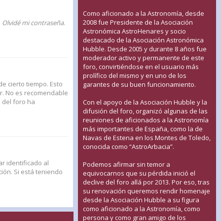
Como aficionado a la Astronomía, desde
2008 fue Presidente de la Asociación
n
Olvidé mi contraseña
.
Astronómica AstroHenares y socio
destacado de la Asociación Astronómica
Hubble. Desde 2005 y durante 8 años fue
moderador activo y permanente de este
foro, convirtiéndose en el usuario más
prolífico del mismo y en uno de los
de cierto tiempo. Esto
garantes de su buen funcionamiento.
ar. No es recomendable
n del foro ha
Con el apoyo de la Asociación Hubble y la
difusión del foro, organizó algunas de las
reuniones de aficionados a la Astronomía
más importantes de España, como la de
Navas de Estena en los Montes de Toledo,
conocida como “AstroArbacia”.
r identificado al
Podemos afirmar sin temor a
ión. Si está teniendo
equivocarnos que su pérdida inició el
declive del foro allá por 2013. Por eso, tras
su renovación queremos rendir homenaje
desde la Asociación Hubble a su figura
como aficionado a la Astronomía, como
persona y como gran amigo de los