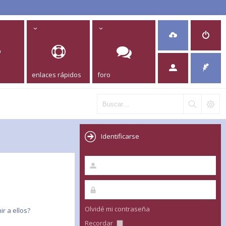
enlaces rápidos
foro
Identificarse
Olvidé mi contraseña
r a ellos?
Recordar