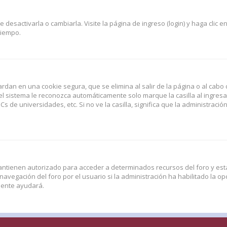
esactivarla o cambiarla. Visite la página de ingreso (login) y haga clic e
tiempo.
rdan en una cookie segura, que se elimina al salir de la página o al cabo 
l sistema le reconozca automáticamente solo marque la casilla al ingres
Cs de universidades, etc. Si no ve la casilla, significa que la administració
antienen autorizado para acceder a determinados recursos del foro y esta
vegación del foro por el usuario si la administración ha habilitado la opc
amente ayudará.