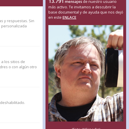
13.791
mensajes
de nuestro usuario
más activo. Te invitamos a descubrir la
base documental y de ayuda que nos dejó
en este
ENLACE
as y respuestas. Sin
n personalizada
a los sitios de
adres o con algún otro
 deshabilitado.