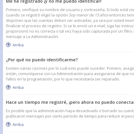
Me he registrado ¡y no me puedo identificar!
Primero, verifique su nombre de usuario y contraseña. Si todo está cor
cuando se registró eligió la opción
Soy menor de 13 años
entonces tend
disponen que las cuentas deben ser activadas, ya sea por usted mismo 
finalizar el proceso de registro. Si se le envió un e-mail, siga las inst
proporcionó no es correcta o tal vez haya sido capturada por un filtro
mensaje a La Administración.
Arriba
¿Por qué no puedo identificarme?
Existen varias razones por lo cuál esto puede suceder. Primero, aseg
están, comuníquese con La Administración para asegurarse de que no 
fallos en la programación, por lo que necesitaría ser reparado.
Arriba
Hace un tiempo me registré, ¡pero ahora no puedo conect
Es posible que la administración haya desactivado o borrado su cue
publicaron mensajes por cierto periodo de tiempo para reducir el peso 
Arriba