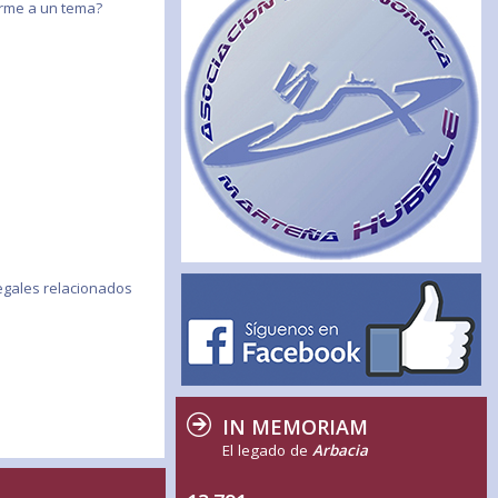
birme a un tema?
egales relacionados
IN MEMORIAM
El legado de
Arbacia