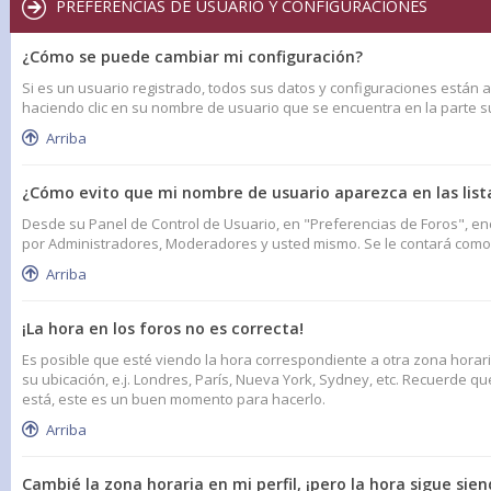
PREFERENCIAS DE USUARIO Y CONFIGURACIONES
¿Cómo se puede cambiar mi configuración?
Si es un usuario registrado, todos sus datos y configuraciones están a
haciendo clic en su nombre de usuario que se encuentra en la parte sup
Arriba
¿Cómo evito que mi nombre de usuario aparezca en las list
Desde su Panel de Control de Usuario, en "Preferencias de Foros", en
por Administradores, Moderadores y usted mismo. Se le contará como 
Arriba
¡La hora en los foros no es correcta!
Es posible que esté viendo la hora correspondiente a otra zona horaria
su ubicación, e.j. Londres, París, Nueva York, Sydney, etc. Recuerde q
está, este es un buen momento para hacerlo.
Arriba
Cambié la zona horaria en mi perfil, ¡pero la hora sigue sien