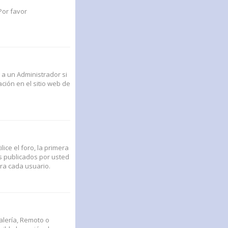
Por favor
 a un Administrador si
ción en el sitio web de
ce el foro, la primera
s publicados por usted
ra cada usuario.
alería, Remoto o