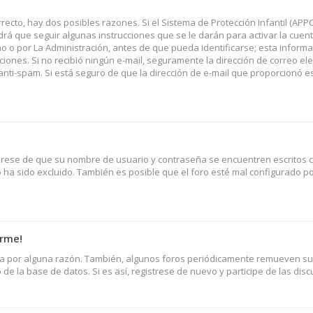
recto, hay dos posibles razones. Si el Sistema de Protección Infantil (APP
rá que seguir algunas instrucciones que se le darán para activar la cuent
o por La Administración, antes de que pueda identificarse; esta informac
rucciones. Si no recibió ningún e-mail, seguramente la dirección de correo el
 anti-spam. Si está seguro de que la dirección de e-mail que proporcionó e
úrese de que su nombre de usuario y contraseña se encuentren escritos c
ha sido excluido. También es posible que el foro esté mal configurado p
arme!
nta por alguna razón. También, algunos foros periódicamente remueven s
de la base de datos. Si es así, registrese de nuevo y participe de las disc