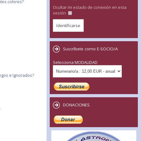
tes colores?
Ocultar mi estado de conexión en esta
sesión
Suscríbete como E-SOCIO/A
Selecciona MODALIDAD
migos e Ignorados?
DONACIONES
?
?