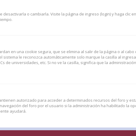
esactivarla o cambiarla. Visite la página de ingreso (login) y haga clic e
tiempo.
rdan en una cookie segura, que se elimina al salir de la página o al cabo 
l sistema le reconozca automáticamente solo marque la casilla al ingres
Cs de universidades, etc. Si no ve la casilla, significa que la administració
antienen autorizado para acceder a determinados recursos del foro y esta
vegación del foro por el usuario si la administración ha habilitado la opc
amente ayudará.