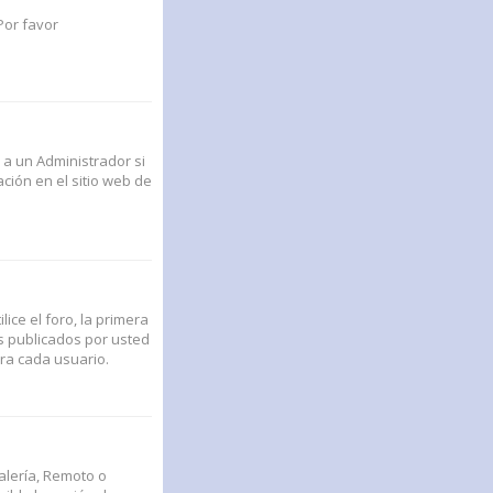
Por favor
 a un Administrador si
ción en el sitio web de
ce el foro, la primera
s publicados por usted
ra cada usuario.
alería, Remoto o