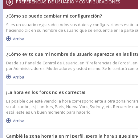
PREFERENCIAS DE USUARIO Y CONFIGURACIONES
¿Cómo se puede cambiar mi configuración?
Si es un usuario registrado, todos sus datos y configuraciones están a
haciendo clic en su nombre de usuario que se encuentra en la parte sup
Arriba
¿Cómo evito que mi nombre de usuario aparezca en las list
Desde su Panel de Control de Usuario, en "Preferencias de Foros", en
por Administradores, Moderadores y usted mismo. Se le contará como 
Arriba
¡La hora en los foros no es correcta!
Es posible que esté viendo la hora correspondiente a otra zona horaria
su ubicación, e.j. Londres, París, Nueva York, Sydney, etc. Recuerde q
está, este es un buen momento para hacerlo.
Arriba
Cambié la zona horaria en mi perfil, ¡pero la hora sigue sien