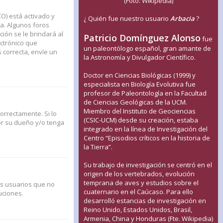
(Foto: Wikipedia)
CO) está activado y
¿ Quién fue nuestro usuario
Arbacia
?
a. Algunos foros
ión se le brindará al
Patricio Domínguez Alonso
fue
ectrónico que
un paleontólogo español, gran amante de
s correcta, envíe un
la Astronomía y Divulgador Científico.
Doctor en Ciencias Biológicas (1999) y
especialista en Biología Evolutiva fue
profesor de Paleontología en la Facultad
de Ciencias Geológicas de la UCM.
Miembro del Instituto de Geociencias
orrectamente. Si lo
(CSIC-UCM) desde su creación, estaba
or su dueño y/o tenga
integrado en la línea de Investigación del
Centro “Episodios críticos en la historia de
la Tierra”.
Su trabajo de investigación se centró en el
origen de los vertebrados, evolución
temprana de aves y estudios sobre el
us usuarios que no
cuaternario en el Caúcaso. Para ello
uciones.
desarrolló estancias de investigación en
Reino Unido, Estados Unidos, Brasil,
Armenia, China y Honduras (Fte. Wikipedia)