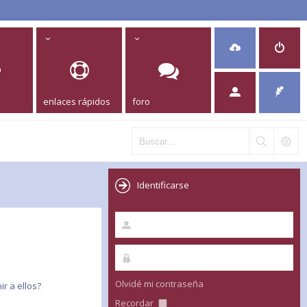
enlaces rápidos
foro
Identificarse
Olvidé mi contraseña
r a ellos?
Recordar