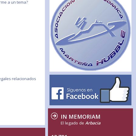
birme a un tema?
egales relacionados
IN MEMORIAM
El legado de
Arbacia