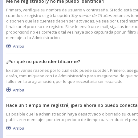
Me he registrado ¡y no me puedo identificar!
Primero, verifique su nombre de usuario y contraseña. Si todo está cor
cuando se registró eligió la opción
Soy menor de 13 años
entonces tend
disponen que las cuentas deben ser activadas, ya sea por usted mismo 
finalizar el proceso de registro. Si se le envió un e-mail, siga las inst
proporcionó no es correcta o tal vez haya sido capturada por un filtro
mensaje a La Administración.
Arriba
¿Por qué no puedo identificarme?
Existen varias razones por lo cuál esto puede suceder. Primero, aseg
están, comuníquese con La Administración para asegurarse de que no 
fallos en la programación, por lo que necesitaría ser reparado.
Arriba
Hace un tiempo me registré, ¡pero ahora no puedo conect
Es posible que la administración haya desactivado o borrado su cue
publicaron mensajes por cierto periodo de tiempo para reducir el peso 
Arriba