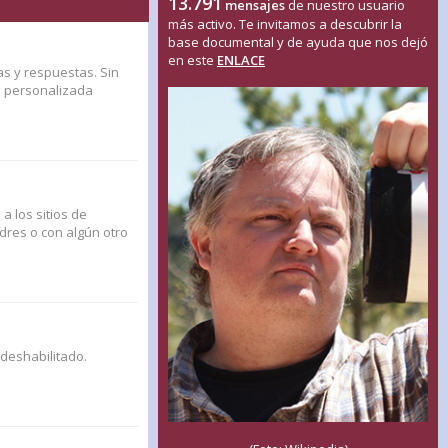
13.791
mensajes
de nuestro usuario
más activo. Te invitamos a descubrir la
base documental y de ayuda que nos dejó
en este
ENLACE
as y respuestas. Sin
n personalizada
a los sitios de
adres o con algún otro
 deshabilitado.