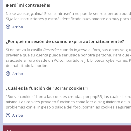
¡Perdí mi contraseña!
No se asuste, ¡calma! Si su contraseña no puede ser recuperada puede d
Siga las instrucciones y estará identificado nuevamente en muy poco 
Arriba
¿Por qué mi sesión de usuario expira automáticamente?
Si no activa la casilla
Recordar
cuando ingresa al foro, sus datos se gua
previene que su cuenta pueda ser usada por otra persona. Para que e
si accede al foro desde un PC compartido, e.j. biblioteca, cyber-cafés, P
deshabilitado la opción.
Arriba
¿Cuál es la función de "Borrar cookies"?
"Borrar cookies" borra las cookies creadas por phpBB, las cuales le m
mismo. Las cookies proveen funciones como leer el seguimiento de la na
problemas con el ingreso o salida del foro, borrar las cookies segur
Arriba