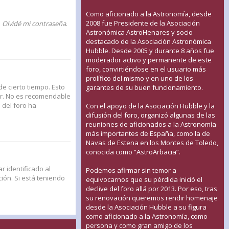
Como aficionado a la Astronomía, desde
2008 fue Presidente de la Asociación
n
Olvidé mi contraseña
.
Astronómica AstroHenares y socio
destacado de la Asociación Astronómica
Hubble. Desde 2005 y durante 8 años fue
moderador activo y permanente de este
foro, convirtiéndose en el usuario más
prolífico del mismo y en uno de los
de cierto tiempo. Esto
garantes de su buen funcionamiento.
ar. No es recomendable
n del foro ha
Con el apoyo de la Asociación Hubble y la
difusión del foro, organizó algunas de las
reuniones de aficionados a la Astronomía
más importantes de España, como la de
Navas de Estena en los Montes de Toledo,
conocida como “AstroArbacia”.
r identificado al
Podemos afirmar sin temor a
ión. Si está teniendo
equivocarnos que su pérdida inició el
declive del foro allá por 2013. Por eso, tras
su renovación queremos rendir homenaje
desde la Asociación Hubble a su figura
como aficionado a la Astronomía, como
persona y como gran amigo de los