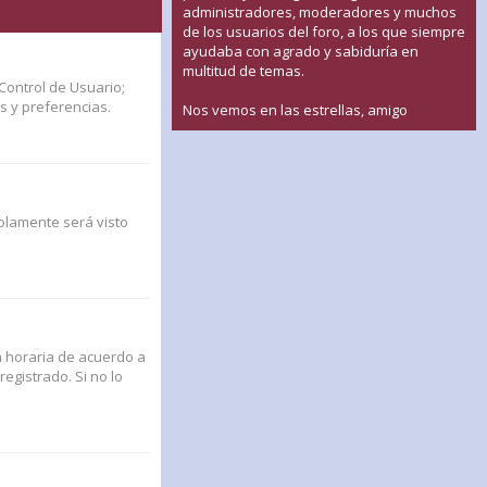
administradores, moderadores y muchos
de los usuarios del foro, a los que siempre
ayudaba con agrado y sabiduría en
multitud de temas.
Control de Usuario;
s y preferencias.
Nos vemos en las estrellas, amigo
solamente será visto
na horaria de acuerdo a
egistrado. Si no lo