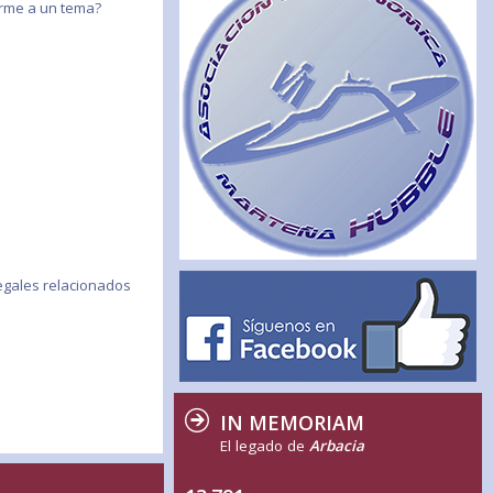
birme a un tema?
egales relacionados
IN MEMORIAM
El legado de
Arbacia