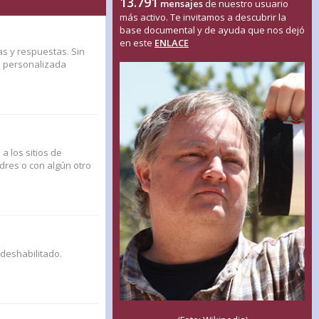
13.791
mensajes
de nuestro usuario
más activo. Te invitamos a descubrir la
base documental y de ayuda que nos dejó
en este
ENLACE
as y respuestas. Sin
n personalizada
a los sitios de
adres o con algún otro
 deshabilitado.