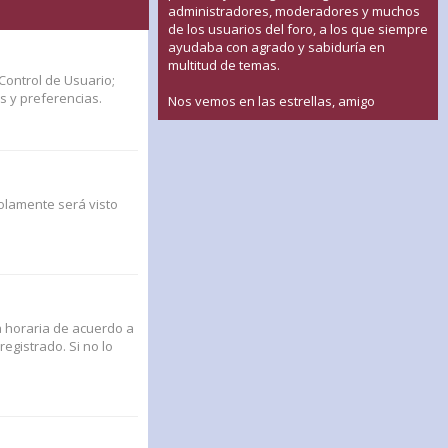
administradores, moderadores y muchos
de los usuarios del foro, a los que siempre
ayudaba con agrado y sabiduría en
multitud de temas.
Control de Usuario;
s y preferencias.
Nos vemos en las estrellas, amigo
solamente será visto
na horaria de acuerdo a
egistrado. Si no lo