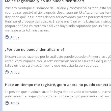
Me he registrado ¡y no me puedo identificar!
Primero, verifique su nombre de usuario y contraseña. Si todo está cor
cuando se registró eligió la opción
Soy menor de 13 años
entonces tend
disponen que las cuentas deben ser activadas, ya sea por usted mismo 
finalizar el proceso de registro. Si se le envió un e-mail, siga las inst
proporcionó no es correcta o tal vez haya sido capturada por un filtro
mensaje a La Administración.
Arriba
¿Por qué no puedo identificarme?
Existen varias razones por lo cuál esto puede suceder. Primero, aseg
están, comuníquese con La Administración para asegurarse de que no 
fallos en la programación, por lo que necesitaría ser reparado.
Arriba
Hace un tiempo me registré, ¡pero ahora no puedo conect
Es posible que la administración haya desactivado o borrado su cue
publicaron mensajes por cierto periodo de tiempo para reducir el peso 
Arriba