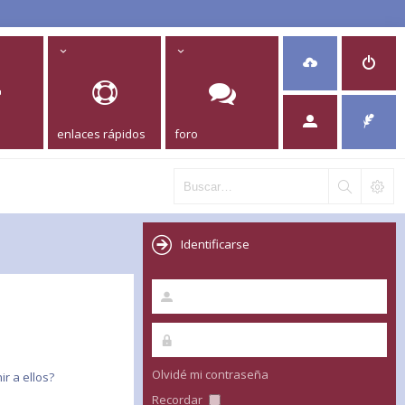
enlaces rápidos
foro
Identificarse
Olvidé mi contraseña
r a ellos?
Recordar