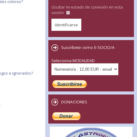
tes colores?
Ocultar mi estado de conexión en esta
sesión
Suscríbete como E-SOCIO/A
Selecciona MODALIDAD
migos e Ignorados?
DONACIONES
?
?