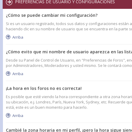
PREFERENCIAS DE USUARIO Y CONFIGURACIONES
¿Cómo se puede cambiar mi configuración?
Si es un usuario registrado, todos sus datos y configuraciones están a
haciendo clic en su nombre de usuario que se encuentra en la parte sup
Arriba
¿Cómo evito que mi nombre de usuario aparezca en las list
Desde su Panel de Control de Usuario, en "Preferencias de Foros", en
por Administradores, Moderadores y usted mismo. Se le contará como 
Arriba
¡La hora en los foros no es correcta!
Es posible que esté viendo la hora correspondiente a otra zona horaria
su ubicación, e.j. Londres, París, Nueva York, Sydney, etc. Recuerde q
está, este es un buen momento para hacerlo.
Arriba
Cambié la zona horaria en mi perfil, ¡pero la hora sigue sien