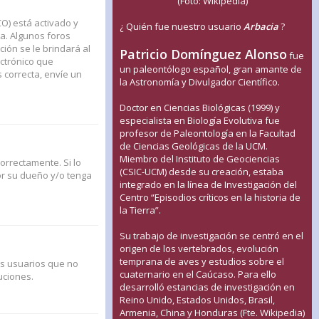
(Foto: Wikipedia)
CO) está activado y
¿ Quién fue nuestro usuario
Arbacia
?
a. Algunos foros
ión se le brindará al
Patricio Domínguez Alonso
fue
ectrónico que
un paleontólogo español, gran amante de
s correcta, envíe un
la Astronomía y Divulgador Científico.
Doctor en Ciencias Biológicas (1999) y
especialista en Biología Evolutiva fue
profesor de Paleontología en la Facultad
de Ciencias Geológicas de la UCM.
Miembro del Instituto de Geociencias
orrectamente. Si lo
(CSIC-UCM) desde su creación, estaba
or su dueño y/o tenga
integrado en la línea de Investigación del
Centro “Episodios críticos en la historia de
la Tierra”.
Su trabajo de investigación se centró en el
origen de los vertebrados, evolución
temprana de aves y estudios sobre el
us usuarios que no
cuaternario en el Caúcaso. Para ello
uciones.
desarrolló estancias de investigación en
Reino Unido, Estados Unidos, Brasil,
Armenia, China y Honduras (Fte. Wikipedia)