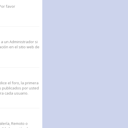
Por favor
 a un Administrador si
ción en el sitio web de
ce el foro, la primera
s publicados por usted
ra cada usuario.
alería, Remoto o