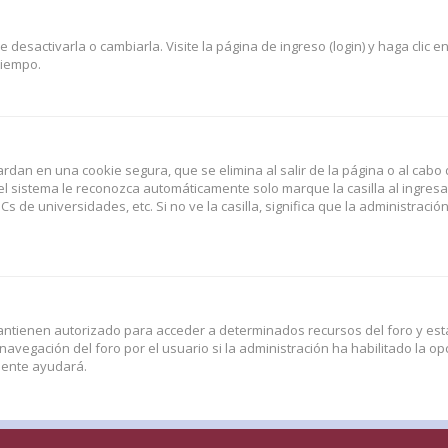
esactivarla o cambiarla. Visite la página de ingreso (login) y haga clic e
tiempo.
rdan en una cookie segura, que se elimina al salir de la página o al cabo 
l sistema le reconozca automáticamente solo marque la casilla al ingres
Cs de universidades, etc. Si no ve la casilla, significa que la administració
antienen autorizado para acceder a determinados recursos del foro y esta
vegación del foro por el usuario si la administración ha habilitado la opc
amente ayudará.