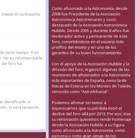
Como aficionado a la Astronomía, desde
2008 fue Presidente de la Asociación
n
Olvidé mi contraseña
.
Astronómica AstroHenares y socio
destacado de la Asociación Astronómica
Hubble. Desde 2005 y durante 8 años fue
moderador activo y permanente de este
foro, convirtiéndose en el usuario más
prolífico del mismo y en uno de los
de cierto tiempo. Esto
garantes de su buen funcionamiento.
ar. No es recomendable
n del foro ha
Con el apoyo de la Asociación Hubble y la
difusión del foro, organizó algunas de las
reuniones de aficionados a la Astronomía
más importantes de España, como la de
Navas de Estena en los Montes de Toledo,
conocida como “AstroArbacia”.
r identificado al
Podemos afirmar sin temor a
ión. Si está teniendo
equivocarnos que su pérdida inició el
declive del foro allá por 2013. Por eso, tras
su renovación queremos rendir homenaje
desde la Asociación Hubble a su figura
como aficionado a la Astronomía, como
persona y como gran amigo de los