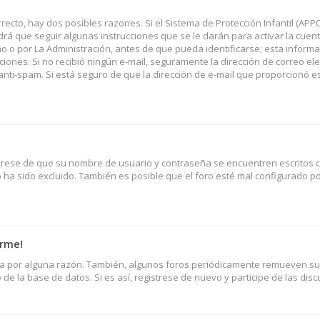
recto, hay dos posibles razones. Si el Sistema de Protección Infantil (APP
rá que seguir algunas instrucciones que se le darán para activar la cuent
o por La Administración, antes de que pueda identificarse; esta informac
rucciones. Si no recibió ningún e-mail, seguramente la dirección de correo el
 anti-spam. Si está seguro de que la dirección de e-mail que proporcionó e
úrese de que su nombre de usuario y contraseña se encuentren escritos c
ha sido excluido. También es posible que el foro esté mal configurado p
arme!
nta por alguna razón. También, algunos foros periódicamente remueven s
de la base de datos. Si es así, registrese de nuevo y participe de las disc