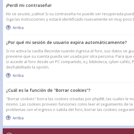
¡Perdí mi contraseña!
No se asuste, ¡calma! Si su contraseña no puede ser recuperada puede d
Siga las instrucciones y estará identificado nuevamente en muy poco 
Arriba
¿Por qué mi sesión de usuario expira automáticamente?
Si no activa la casilla
Recordar
cuando ingresa al foro, sus datos se gua
previene que su cuenta pueda ser usada por otra persona. Para que e
si accede al foro desde un PC compartido, e.j. biblioteca, cyber-cafés, P
deshabilitado la opción.
Arriba
¿Cuál es la función de "Borrar cookies"?
"Borrar cookies" borra las cookies creadas por phpBB, las cuales le m
mismo. Las cookies proveen funciones como leer el seguimiento de la na
problemas con el ingreso o salida del foro, borrar las cookies segur
Arriba