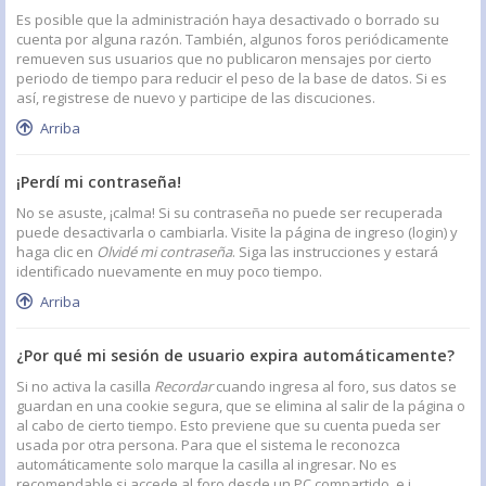
Es posible que la administración haya desactivado o borrado su
cuenta por alguna razón. También, algunos foros periódicamente
remueven sus usuarios que no publicaron mensajes por cierto
periodo de tiempo para reducir el peso de la base de datos. Si es
así, registrese de nuevo y participe de las discuciones.
Arriba
¡Perdí mi contraseña!
No se asuste, ¡calma! Si su contraseña no puede ser recuperada
puede desactivarla o cambiarla. Visite la página de ingreso (login) y
haga clic en
Olvidé mi contraseña
. Siga las instrucciones y estará
identificado nuevamente en muy poco tiempo.
Arriba
¿Por qué mi sesión de usuario expira automáticamente?
Si no activa la casilla
Recordar
cuando ingresa al foro, sus datos se
guardan en una cookie segura, que se elimina al salir de la página o
al cabo de cierto tiempo. Esto previene que su cuenta pueda ser
usada por otra persona. Para que el sistema le reconozca
automáticamente solo marque la casilla al ingresar. No es
recomendable si accede al foro desde un PC compartido, e.j.