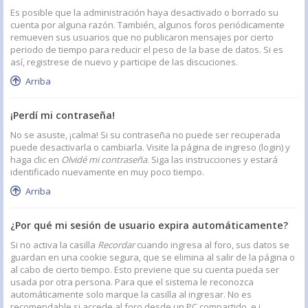
Es posible que la administración haya desactivado o borrado su
cuenta por alguna razón. También, algunos foros periódicamente
remueven sus usuarios que no publicaron mensajes por cierto
periodo de tiempo para reducir el peso de la base de datos. Si es
así, registrese de nuevo y participe de las discuciones.
Arriba
¡Perdí mi contraseña!
No se asuste, ¡calma! Si su contraseña no puede ser recuperada
puede desactivarla o cambiarla. Visite la página de ingreso (login) y
haga clic en
Olvidé mi contraseña
. Siga las instrucciones y estará
identificado nuevamente en muy poco tiempo.
Arriba
¿Por qué mi sesión de usuario expira automáticamente?
Si no activa la casilla
Recordar
cuando ingresa al foro, sus datos se
guardan en una cookie segura, que se elimina al salir de la página o
al cabo de cierto tiempo. Esto previene que su cuenta pueda ser
usada por otra persona. Para que el sistema le reconozca
automáticamente solo marque la casilla al ingresar. No es
recomendable si accede al foro desde un PC compartido, e.j.