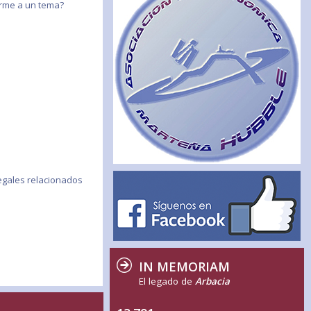
birme a un tema?
egales relacionados
IN MEMORIAM
El legado de
Arbacia