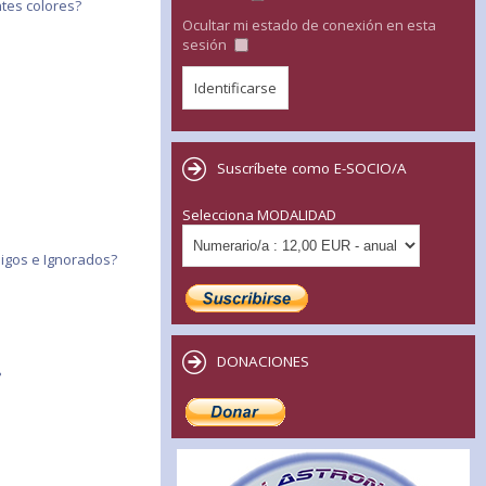
tes colores?
Ocultar mi estado de conexión en esta
sesión
Suscríbete como E-SOCIO/A
Selecciona MODALIDAD
migos e Ignorados?
DONACIONES
?
?