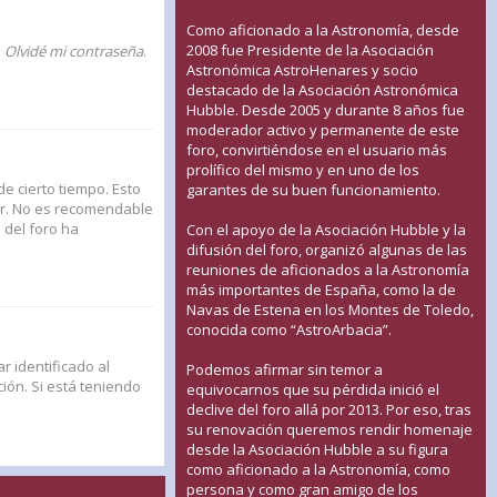
Como aficionado a la Astronomía, desde
2008 fue Presidente de la Asociación
n
Olvidé mi contraseña
.
Astronómica AstroHenares y socio
destacado de la Asociación Astronómica
Hubble. Desde 2005 y durante 8 años fue
moderador activo y permanente de este
foro, convirtiéndose en el usuario más
prolífico del mismo y en uno de los
de cierto tiempo. Esto
garantes de su buen funcionamiento.
ar. No es recomendable
n del foro ha
Con el apoyo de la Asociación Hubble y la
difusión del foro, organizó algunas de las
reuniones de aficionados a la Astronomía
más importantes de España, como la de
Navas de Estena en los Montes de Toledo,
conocida como “AstroArbacia”.
r identificado al
Podemos afirmar sin temor a
ión. Si está teniendo
equivocarnos que su pérdida inició el
declive del foro allá por 2013. Por eso, tras
su renovación queremos rendir homenaje
desde la Asociación Hubble a su figura
como aficionado a la Astronomía, como
persona y como gran amigo de los