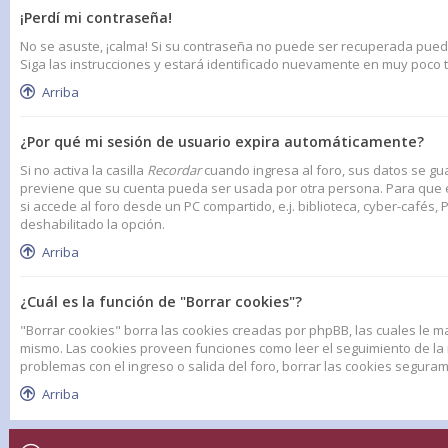
¡Perdí mi contraseña!
No se asuste, ¡calma! Si su contraseña no puede ser recuperada puede d
Siga las instrucciones y estará identificado nuevamente en muy poco 
Arriba
¿Por qué mi sesión de usuario expira automáticamente?
Si no activa la casilla
Recordar
cuando ingresa al foro, sus datos se gua
previene que su cuenta pueda ser usada por otra persona. Para que e
si accede al foro desde un PC compartido, e.j. biblioteca, cyber-cafés, P
deshabilitado la opción.
Arriba
¿Cuál es la función de "Borrar cookies"?
"Borrar cookies" borra las cookies creadas por phpBB, las cuales le m
mismo. Las cookies proveen funciones como leer el seguimiento de la na
problemas con el ingreso o salida del foro, borrar las cookies segur
Arriba