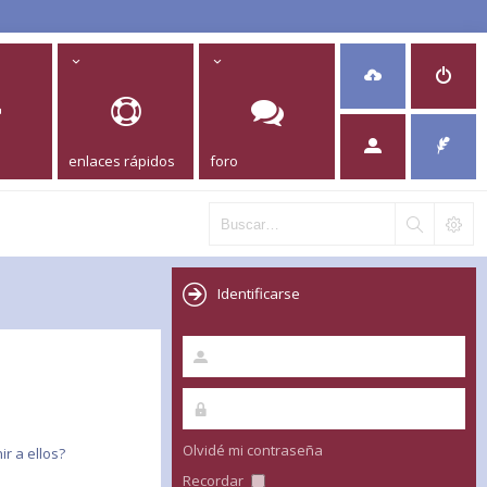
enlaces rápidos
foro
Identificarse
Olvidé mi contraseña
r a ellos?
Recordar