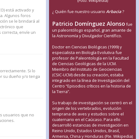
(Foto: Wikipedia)
CO) está activado y
¿ Quién fue nuestro usuario
Arbacia
?
a. Algunos foros
ión se le brindará al
Patricio Domínguez Alonso
fue
ectrónico que
un paleontólogo español, gran amante de
s correcta, envíe un
la Astronomía y Divulgador Científico.
Doctor en Ciencias Biológicas (1999) y
especialista en Biología Evolutiva fue
profesor de Paleontología en la Facultad
de Ciencias Geológicas de la UCM.
Miembro del Instituto de Geociencias
orrectamente. Si lo
(CSIC-UCM) desde su creación, estaba
or su dueño y/o tenga
integrado en la línea de Investigación del
Centro “Episodios críticos en la historia de
la Tierra”.
Su trabajo de investigación se centró en el
origen de los vertebrados, evolución
temprana de aves y estudios sobre el
us usuarios que no
cuaternario en el Caúcaso. Para ello
uciones.
desarrolló estancias de investigación en
Reino Unido, Estados Unidos, Brasil,
Armenia, China y Honduras (Fte. Wikipedia)