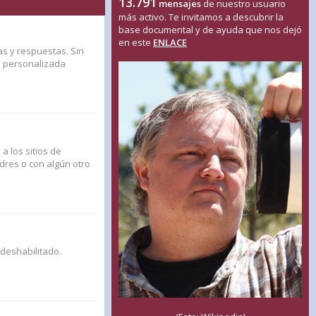
13.791
mensajes
de nuestro usuario
más activo. Te invitamos a descubrir la
base documental y de ayuda que nos dejó
en este
ENLACE
as y respuestas. Sin
n personalizada
a los sitios de
adres o con algún otro
 deshabilitado.