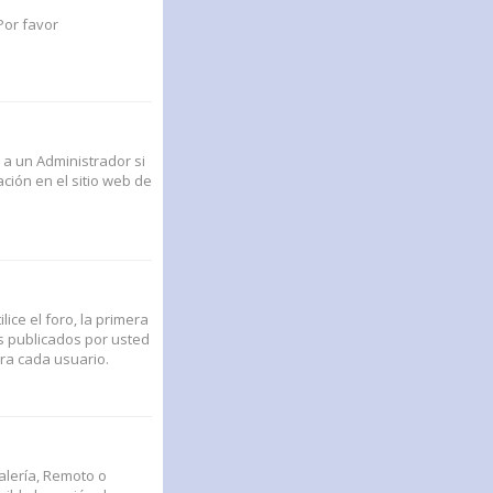
Por favor
 a un Administrador si
ción en el sitio web de
ce el foro, la primera
s publicados por usted
ra cada usuario.
alería, Remoto o