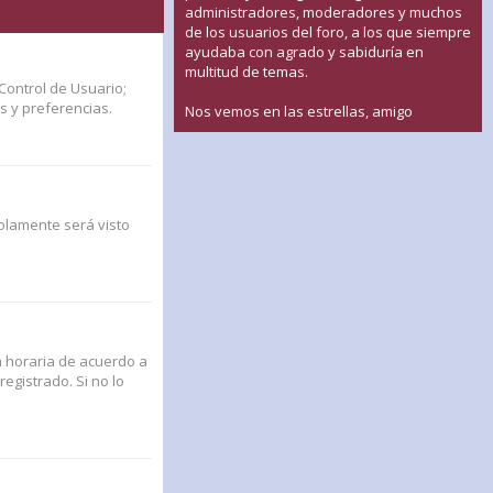
administradores, moderadores y muchos
de los usuarios del foro, a los que siempre
ayudaba con agrado y sabiduría en
multitud de temas.
Control de Usuario;
s y preferencias.
Nos vemos en las estrellas, amigo
solamente será visto
na horaria de acuerdo a
egistrado. Si no lo