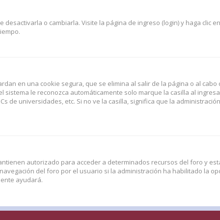
esactivarla o cambiarla. Visite la página de ingreso (login) y haga clic e
tiempo.
rdan en una cookie segura, que se elimina al salir de la página o al cabo 
l sistema le reconozca automáticamente solo marque la casilla al ingres
Cs de universidades, etc. Si no ve la casilla, significa que la administració
antienen autorizado para acceder a determinados recursos del foro y esta
vegación del foro por el usuario si la administración ha habilitado la opc
amente ayudará.