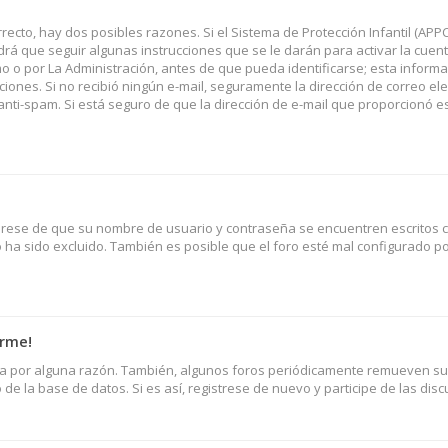
recto, hay dos posibles razones. Si el Sistema de Protección Infantil (APP
rá que seguir algunas instrucciones que se le darán para activar la cuent
o por La Administración, antes de que pueda identificarse; esta informac
rucciones. Si no recibió ningún e-mail, seguramente la dirección de correo el
 anti-spam. Si está seguro de que la dirección de e-mail que proporcionó e
úrese de que su nombre de usuario y contraseña se encuentren escritos c
ha sido excluido. También es posible que el foro esté mal configurado p
arme!
nta por alguna razón. También, algunos foros periódicamente remueven s
de la base de datos. Si es así, registrese de nuevo y participe de las disc