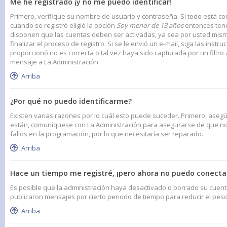
Me he registrado ¡y no me puedo identificar!
Primero, verifique su nombre de usuario y contraseña. Si todo está cor
cuando se registró eligió la opción
Soy menor de 13 años
entonces tend
disponen que las cuentas deben ser activadas, ya sea por usted mismo 
finalizar el proceso de registro. Si se le envió un e-mail, siga las inst
proporcionó no es correcta o tal vez haya sido capturada por un filtro
mensaje a La Administración.
Arriba
¿Por qué no puedo identificarme?
Existen varias razones por lo cuál esto puede suceder. Primero, aseg
están, comuníquese con La Administración para asegurarse de que no 
fallos en la programación, por lo que necesitaría ser reparado.
Arriba
Hace un tiempo me registré, ¡pero ahora no puedo conect
Es posible que la administración haya desactivado o borrado su cue
publicaron mensajes por cierto periodo de tiempo para reducir el peso 
Arriba