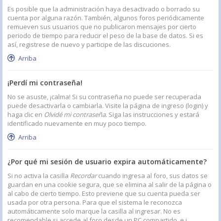
Es posible que la administración haya desactivado o borrado su
cuenta por alguna razón. También, algunos foros periódicamente
remueven sus usuarios que no publicaron mensajes por cierto
periodo de tiempo para reducir el peso de la base de datos. Si es
así, registrese de nuevo y participe de las discuciones.
Arriba
¡Perdí mi contraseña!
No se asuste, ¡calma! Si su contraseña no puede ser recuperada
puede desactivarla o cambiarla. Visite la página de ingreso (login) y
haga clic en
Olvidé mi contraseña
. Siga las instrucciones y estará
identificado nuevamente en muy poco tiempo.
Arriba
¿Por qué mi sesión de usuario expira automáticamente?
Si no activa la casilla
Recordar
cuando ingresa al foro, sus datos se
guardan en una cookie segura, que se elimina al salir de la página o
al cabo de cierto tiempo. Esto previene que su cuenta pueda ser
usada por otra persona. Para que el sistema le reconozca
automáticamente solo marque la casilla al ingresar. No es
recomendable si accede al foro desde un PC compartido, e.j.