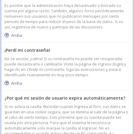
Es posible que la administración haya desactivado o borrado su
cuenta por alguna razón. También, algunos foros periódicamente
remueven sus usuarios que no publicaron mensajes por cierto
periodo de tiempo para reducir el peso de la base de datos. Si es
así, registrese de nuevo y participe de las discuciones.
Arriba
¡Perdí mi contraseña!
No se asuste, ¡calma! Si su contraseña no puede ser recuperada
puede desactivarla o cambiarla. Visite la página de ingreso (login) y
haga clic en
Olvidé mi contraseña
. Siga las instrucciones y estará
identificado nuevamente en muy poco tiempo.
Arriba
¿Por qué mi sesión de usuario expira automáticamente?
Si no activa la casilla
Recordar
cuando ingresa al foro, sus datos se
guardan en una cookie segura, que se elimina al salir de la página o
al cabo de cierto tiempo. Esto previene que su cuenta pueda ser
usada por otra persona. Para que el sistema le reconozca
automáticamente solo marque la casilla al ingresar. No es
recomendable si accede al foro desde un PC compartido, e.j.