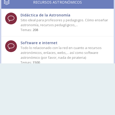
RECURSOS ASTRONÓMICOS
Didáctica de la Astronomía
Sitio ideal para profesores y pedagogos. Cómo enseñar
astronomía, recursos pedagógicos,...
Temas:
208
Software e internet
Todo lo relacionado con la red en cuanto a recursos
astronómicos, enlaces, webs,... así como software
astronómico (por favor, nada de pirateria)
Temas:
1500
Astronomia y Medios de Comunicación
Foro para debatir sobre Artículos de índole astronómica
que aparezcan en publicaciones nacionales o
internacionales. Por favor, siempre usad enlaces para
proteger los copyright de autores.
Temas:
900