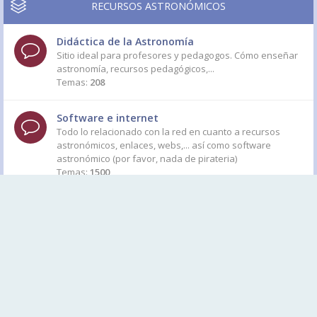
RECURSOS ASTRONÓMICOS
Didáctica de la Astronomía
Sitio ideal para profesores y pedagogos. Cómo enseñar
astronomía, recursos pedagógicos,...
Temas:
208
Software e internet
Todo lo relacionado con la red en cuanto a recursos
astronómicos, enlaces, webs,... así como software
astronómico (por favor, nada de pirateria)
Temas:
1500
Astronomia y Medios de Comunicación
Foro para debatir sobre Artículos de índole astronómica
que aparezcan en publicaciones nacionales o
internacionales. Por favor, siempre usad enlaces para
proteger los copyright de autores.
Temas:
900