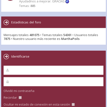
Ayudadnos a mejorar. GRACIAS
Temas:
885
Estadísticas del foro
Mensajes totales
481075
• Temas totales
54361
• Usuarios totales
7875
• Nuestro usuario más reciente es
MarthaPoils
Identificarse
Olvidé mi contraseña
Recordar
Ocultar mi estado de conexión en esta sesión