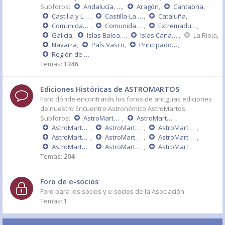
Subforos:
Andalucía, Ceuta y Melilla
,
Aragón
,
Cantabria
,
Castilla y León
,
Castilla-La Mancha
,
Cataluña
,
Comunidad de Madrid
,
Comunidad Valenciana
,
Extremadura
,
Galicia
,
Islas Baleares
,
Islas Canarias
,
La Rioja
,
Navarra
,
País Vasco
,
Principado de Asturias
,
Región de Murcia
Temas:
1346
Ediciones Históricas de ASTROMARTOS
Foro dónde encontrarás los foros de antiguas ediciones
de nuestro Encuentro Astronómico AstroMartos.
Subforos:
AstroMartos 2015
,
AstroMartos 2014
,
AstroMartos 2013
,
AstroMartos 2011 - DÉCIMO ANIVERSARIO
,
AstroMartos 2010
,
AstroMartos 2009
,
AstroMartos 2008
,
AstroMartos 2007
,
AstroMartos 2006
,
AstroMartos 2005
,
AstroMartos 2004
Temas:
204
Foro de e-socios
Foro para los socios y e-socios de la Asociación
Temas:
1