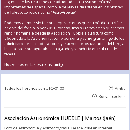
algunas de las reuniones de aficionados a la Astronomía más
importantes de España, como la de Navas de Estena en los Montes
de Toledo, conocida como “AstroArbacia”.
Podemos afirmar sin temor a equivocarnos que su pérdida inició el
declive del foro allá por 2013. Por eso, tras su renovación queremos
rendir homenaje desde la Asociación Hubble a su figura como
aficionado a la Astronomía, como persona y como gran amigo de los
administradores, moderadores y muchos de los usuarios del foro, a
los que siempre ayudaba con agrado y sabiduría en multitud de
temas.
Nos vemos en las estrellas, amigo
Todos los horarios son
UTC+01:00
Arriba
Borrar cookies
Asociación Astronómica HUBBLE | Martos (Jaén)
Foro de Astronomía y Astrofotografía. Desde 2004 en Internet