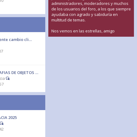
10
administradores, moderadores y muchos
de los usuarios del foro, a los que siempre
ayudaba con agrado y sabiduría en
multitud de temas.
Nos vemos en las estrellas, amigo
ente cambio cli…
07
FIAS DE OBJETOS …
cia
57
CIA 2025
42