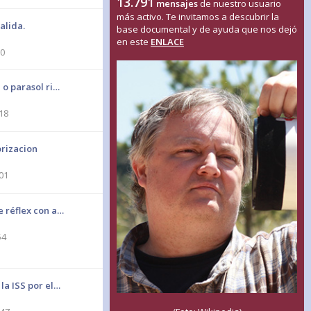
13.791
mensajes
de nuestro usuario
más activo. Te invitamos a descubrir la
alida.
base documental y de ayuda que nos dejó
en este
ENLACE
50
e o parasol ri…
18
rizacion
01
e réflex con a…
54
 la ISS por el…