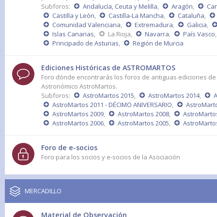
Subforos:
Andalucía, Ceuta y Melilla
,
Aragón
,
Can
Castilla y León
,
Castilla-La Mancha
,
Cataluña
,
Comunidad Valenciana
,
Extremadura
,
Galicia
,
Islas Canarias
,
La Rioja
,
Navarra
,
País Vasco
,
Principado de Asturias
,
Región de Murcia
Ediciones Históricas de ASTROMARTOS
Foro dónde encontrarás los foros de antiguas ediciones de
Astronómico AstroMartos.
Subforos:
AstroMartos 2015
,
AstroMartos 2014
,
A
AstroMartos 2011 - DÉCIMO ANIVERSARIO
,
AstroMart
AstroMartos 2009
,
AstroMartos 2008
,
AstroMarto
AstroMartos 2006
,
AstroMartos 2005
,
AstroMarto
Foro de e-socios
Foro para los socios y e-socios de la Asociación
MERCADILLO
Material de Observación