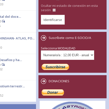
:33
Ocultar mi estado de conexión en esta
sesión
total del doce…
6
6
Suscríbete como E-SOCIO/A
INSHAN- ATLAS, PO…
10
Selecciona MODALIDAD
 Desafíos y ha…
n
02
DONACIONES
estium terrestr…
:52