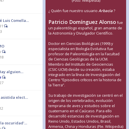
:47
(Foto: Wikipedia)
¿ Quién fue nuestro usuario
Arbacia
?
sé Luis Comella…
Patricio Domínguez Alonso
fue
B1
un paleontólogo español, gran amante de
43
la Astronomía y Divulgador Científico.
Doctor en Ciencias Biológicas (1999) y
MO
especialista en Biología Evolutiva fue
o
profesor de Paleontología en la Facultad
18
de Ciencias Geológicas de la UCM.
Miembro del Instituto de Geociencias
(CSIC-UCM) desde su creación, estaba
 ¿Hay alguien…
integrado en la línea de Investigación del
n
Centro “Episodios críticos en la historia de
27
la Tierra”.
Su trabajo de investigación se centró en el
asistida elect…
origen de los vertebrados, evolución
temprana de aves y estudios sobre el
12
cuaternario en el Caúcaso. Para ello
desarrolló estancias de investigación en
Reino Unido, Estados Unidos, Brasil,
 la oscuridad'…
Armenia, China y Honduras (Fte. Wikipedia)
n