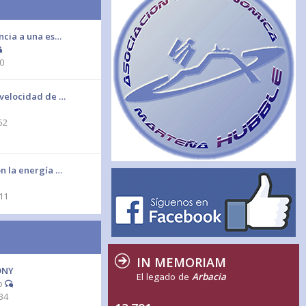
ancia a una es…
50
 velocidad de …
52
on la energía …
11
IN MEMORIAM
BONY
El legado de
Arbacia
o
34