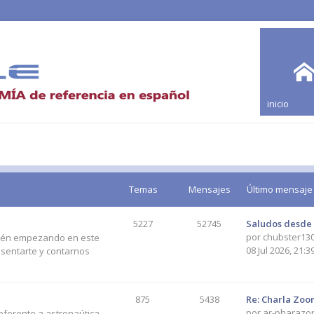
inicio
Temas
Mensajes
Último mensaje
5227
52745
Saludos desde
por
chubster13
stén empezando en este
08 Jul 2026, 21:3
esentarte y contarnos
875
5438
Re: Charla Zoom
por
ar-pharazo
referente a astronaútica