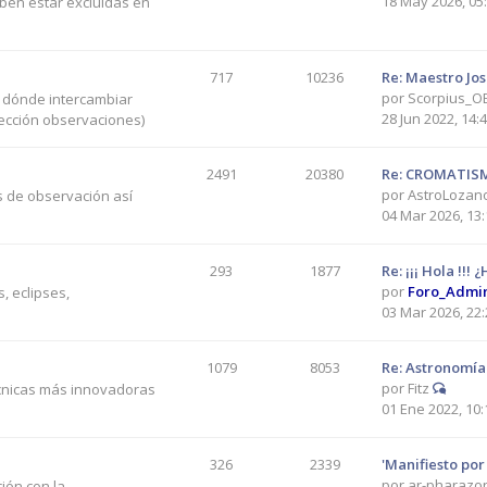
18 May 2026, 05
eben estar excluídas en
717
10236
Re: Maestro Jo
por
Scorpius_O
r dónde intercambiar
28 Jun 2022, 14:
sección observaciones)
2491
20380
Re: CROMATIS
por
AstroLozan
s de observación así
04 Mar 2026, 13:
293
1877
Re: ¡¡¡ Hola !!!
por
Foro_Admi
, eclipses,
03 Mar 2026, 22:
1079
8053
Re: Astronomía 
por
Fitz
écnicas más innovadoras
01 Ene 2022, 10:
326
2339
'Manifiesto por
por
ar-pharazo
ión con la