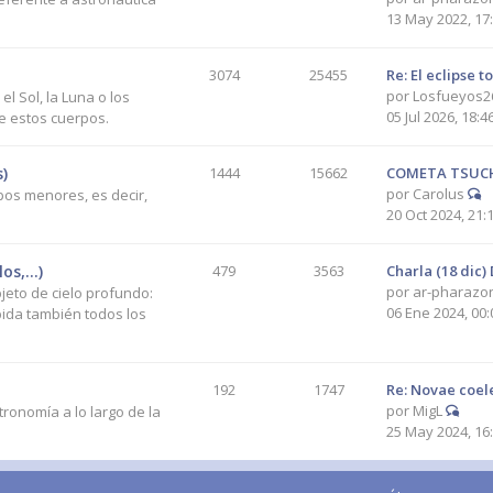
13 May 2022, 17
3074
25455
Re: El eclipse 
por
Losfueyos2
l Sol, la Luna o los
05 Jul 2026, 18:4
de estos cuerpos.
)
1444
15662
COMETA TSUCH
por
Carolus
pos menores, es decir,
20 Oct 2024, 21:
s,...)
479
3563
Charla (18 dic)
por
ar-pharazo
jeto de cielo profundo:
06 Ene 2024, 00:
bida también todos los
192
1747
Re: Novae coel
por
MigL
tronomía a lo largo de la
25 May 2024, 16