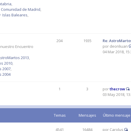
tabria
,
Comunidad de Madrid
,
Islas Baleares
,
204
1935
Re: AstroMarto
por
deonliuan
 nuestro Encuentro
04 Mar 2018, 15:
stroMartos 2013
,
os 2010
,
s 2007
,
s 2004
1
3
por
thecrow
03 May 2018, 13
Temas
Mensajes
Último mensaje
4541
16484
por
Carolus