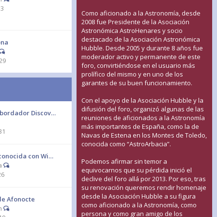
33
Como aficionado a la Astronomía, desde
2008 fue Presidente de la Asociación
Astronómica AstroHenares y socio
destacado de la Asociación Astronómica
ona
Hubble. Desde 2005 y durante 8 años fue
moderador activo y permanente de este
29
foro, convirtiéndose en el usuario más
prolífico del mismo y en uno de los
garantes de su buen funcionamiento.
Con el apoyo de la Asociación Hubble y la
difusión del foro, organizó algunas de las
sbordador Discov…
reuniones de aficionados a la Astronomía
más importantes de España, como la de
31
Navas de Estena en los Montes de Toledo,
conocida como “AstroArbacia”.
conocida con Wi…
Podemos afirmar sin temor a
a
equivocarnos que su pérdida inició el
26
declive del foro allá por 2013. Por eso, tras
su renovación queremos rendir homenaje
desde la Asociación Hubble a su figura
de Afonocte
como aficionado a la Astronomía, como
n
persona y como gran amigo de los