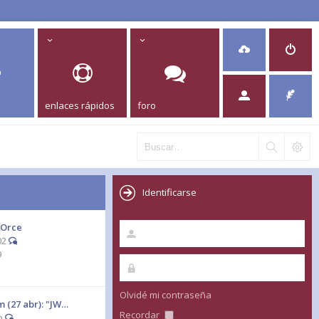
enlaces rápidos
foro
Identificarse
 Orce
02
9
Olvidé mi contraseña
 (27 abr): "JW…
Recordar
n