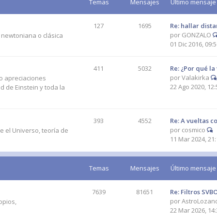
Temas
Mensajes
Último mensaje
127
1695
Re: hallar dist
por
GONZALO
a newtoniana o clásica
01 Dic 2016, 09:
411
5032
Re: ¿Por qué la
por
Valakirka
 o apreciaciones
22 Ago 2020, 12:
ad de Einstein y toda la
393
4552
Re: A vueltas c
por
cosmico
e el Universo, teoría de
11 Mar 2024, 21:
Temas
Mensajes
Último mensaje
7639
81651
Re: Filtros SV
por
AstroLozan
opios,
22 Mar 2026, 14: