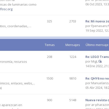
06 Oct 2023, 13:
cnicas de luminarias como
fosc.org
325
2703
Re: Mi nueva z
por
Fpenasanz
itios, coordenadas,….
19 Sep 2022, 12:
Temas
Mensajes
Último mensaje
208
1224
Re: LEGO Tran
por
MigL
tronomía, recursos
14 Ene 2022, 21:
1500
9810
Re: QHY6 no re
por
Manuelariz
micos, enlaces, webs,...
05 Abr 2024, 18:
a)
900
5148
Nueva revista 
por
ar-pharazo
ue aparezcan en