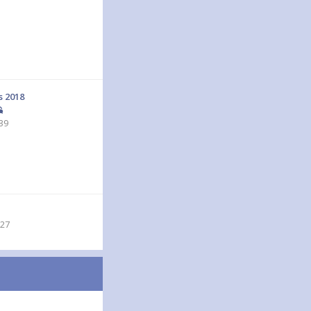
s 2018
39
:27