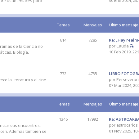
30 Ene 2024, 23:
mpre usad enlaces para
Temas
Mensajes
Último mensaje
614
7285
Re: ¿Hay realm
por
Cauda
 ramas de la Ciencia no
10 Feb 2019, 22:
ticas, Biología,
772
4755
LIBRO FOTOGRA
por
Perseveran
ce la literatura y el cine
07 Mar 2024, 20:
Temas
Mensajes
Último mensaje
1346
17992
Re: ASTROARBA
por
astrocarlos
nciar sus encuentros,
01 Nov 2025, 10:
nicen. Además también se