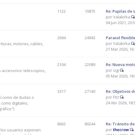
1122
10875
Re: Pupilas de s
por
Valakirka
04 Jun 2021, 20:
2694
24943
Parasol flexibl
por
Valakirka
nturas, motores, cables,
21 Mar 2026, 16:
2104
22089
Re: Nueva moto
por
sigi
 accesorios: telescopios,
05 Mar 2026, 18:
3317
27140
Re: Objetivos d
por
Fitz
así como de dudas o
24 Abr 2026, 18:
 como digitales.
ráfico")
8662
80244
Re: Tránsito de
por
thecrow
e los usuarios exponen