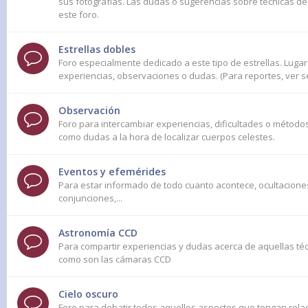
sus fotografías. Las dudas o sugerencias sobre técnicas d
este foro.
Estrellas dobles
Foro especialmente dedicado a este tipo de estrellas. Luga
experiencias, observaciones o dudas. (Para reportes, ver 
Observación
Foro para intercambiar experiencias, dificultades o método
como dudas a la hora de localizar cuerpos celestes.
Eventos y efemérides
Para estar informado de todo cuanto acontece, ocultaciones
conjunciones,...
Astronomía CCD
Para compartir experiencias y dudas acerca de aquellas t
como son las cámaras CCD
Cielo oscuro
Foro para debatir todos aquellos aspectos que tengan relac