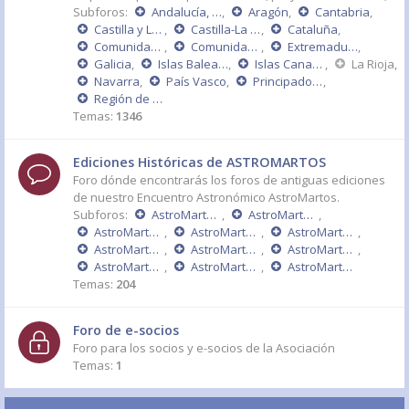
Subforos:
Andalucía, Ceuta y Melilla
,
Aragón
,
Cantabria
,
Castilla y León
,
Castilla-La Mancha
,
Cataluña
,
Comunidad de Madrid
,
Comunidad Valenciana
,
Extremadura
,
Galicia
,
Islas Baleares
,
Islas Canarias
,
La Rioja
,
Navarra
,
País Vasco
,
Principado de Asturias
,
Región de Murcia
Temas:
1346
Ediciones Históricas de ASTROMARTOS
Foro dónde encontrarás los foros de antiguas ediciones
de nuestro Encuentro Astronómico AstroMartos.
Subforos:
AstroMartos 2015
,
AstroMartos 2014
,
AstroMartos 2013
,
AstroMartos 2011 - DÉCIMO ANIVERSARIO
,
AstroMartos 2010
,
AstroMartos 2009
,
AstroMartos 2008
,
AstroMartos 2007
,
AstroMartos 2006
,
AstroMartos 2005
,
AstroMartos 2004
Temas:
204
Foro de e-socios
Foro para los socios y e-socios de la Asociación
Temas:
1