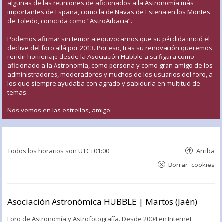
algunas de las reuniones de aficionados a la Astronomía más
importantes de España, como la de Navas de Estena en los Montes
de Toledo, conocida como “AstroArbacia”.
Podemos afirmar sin temor a equivocarnos que su pérdida inició el
declive del foro allá por 2013. Por eso, tras su renovación queremos
rendir homenaje desde la Asociación Hubble a su figura como
aficionado a la Astronomía, como persona y como gran amigo de los
administradores, moderadores y muchos de los usuarios del foro, a
los que siempre ayudaba con agrado y sabiduría en multitud de
temas.
Nos vemos en las estrellas, amigo
Todos los horarios son
UTC+01:00
Arriba
Borrar cookies
Asociación Astronómica HUBBLE | Martos (Jaén)
Foro de Astronomía y Astrofotografía. Desde 2004 en Internet