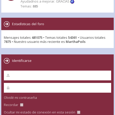
Ayudadnos a mejorar. GRACIAS
Temas:
885
Estadísticas del foro
Mensajes totales
481075
• Temas totales
54361
• Usuarios totales
7875
• Nuestro usuario más reciente es
MarthaPoils
Identificarse
Olvidé mi contraseña
Recordar
Ocultar mi estado de conexión en esta sesión