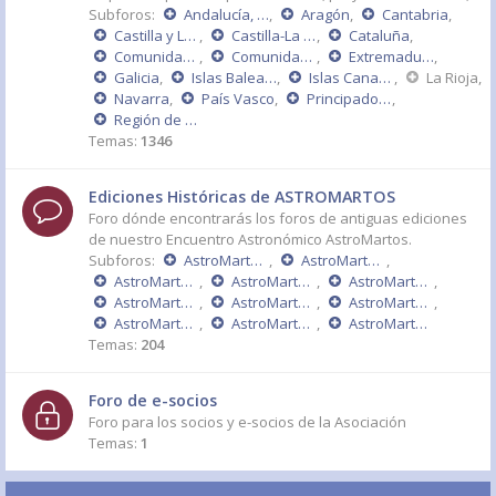
Subforos:
Andalucía, Ceuta y Melilla
,
Aragón
,
Cantabria
,
Castilla y León
,
Castilla-La Mancha
,
Cataluña
,
Comunidad de Madrid
,
Comunidad Valenciana
,
Extremadura
,
Galicia
,
Islas Baleares
,
Islas Canarias
,
La Rioja
,
Navarra
,
País Vasco
,
Principado de Asturias
,
Región de Murcia
Temas:
1346
Ediciones Históricas de ASTROMARTOS
Foro dónde encontrarás los foros de antiguas ediciones
de nuestro Encuentro Astronómico AstroMartos.
Subforos:
AstroMartos 2015
,
AstroMartos 2014
,
AstroMartos 2013
,
AstroMartos 2011 - DÉCIMO ANIVERSARIO
,
AstroMartos 2010
,
AstroMartos 2009
,
AstroMartos 2008
,
AstroMartos 2007
,
AstroMartos 2006
,
AstroMartos 2005
,
AstroMartos 2004
Temas:
204
Foro de e-socios
Foro para los socios y e-socios de la Asociación
Temas:
1