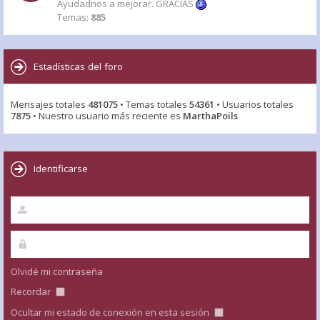
Ayudadnos a mejorar. GRACIAS
Temas:
885
Estadísticas del foro
Mensajes totales
481075
• Temas totales
54361
• Usuarios totales
7875
• Nuestro usuario más reciente es
MarthaPoils
Identificarse
Olvidé mi contraseña
Recordar
Ocultar mi estado de conexión en esta sesión