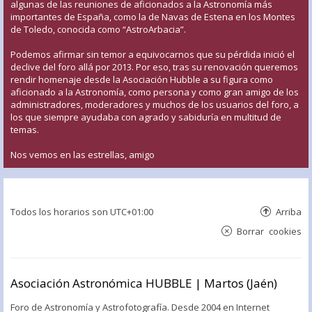
algunas de las reuniones de aficionados a la Astronomía más
importantes de España, como la de Navas de Estena en los Montes
de Toledo, conocida como “AstroArbacia”.
Podemos afirmar sin temor a equivocarnos que su pérdida inició el
declive del foro allá por 2013. Por eso, tras su renovación queremos
rendir homenaje desde la Asociación Hubble a su figura como
aficionado a la Astronomía, como persona y como gran amigo de los
administradores, moderadores y muchos de los usuarios del foro, a
los que siempre ayudaba con agrado y sabiduría en multitud de
temas.
Nos vemos en las estrellas, amigo
Todos los horarios son
UTC+01:00
Arriba
Borrar cookies
Asociación Astronómica HUBBLE | Martos (Jaén)
Foro de Astronomía y Astrofotografía. Desde 2004 en Internet