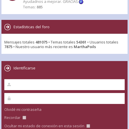
Ayudadnos a mejorar. GRACIAS
Temas:
885
Estadísticas del foro
Mensajes totales
481075
• Temas totales
54361
• Usuarios totales
7875
• Nuestro usuario más reciente es
MarthaPoils
Identificarse
Olvidé mi contraseña
Recordar
Ocultar mi estado de conexión en esta sesión