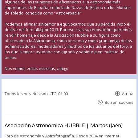
algunas de las reuniones de aficionados a la Astronomía más
importantes de España, como la de Navas de Estena en los Montes
de Toledo, conocida como “AstroArbacia”.
Podemos afirmar sin temor a equivocarnos que su pérdida inició el
declive del foro allá por 2013. Por eso, tras su renovación queremos
rendir homenaje desde la Asociación Hubble a su figura como
aficionado a la Astronomía, como persona y como gran amigo de los
administradores, moderadores y muchos de los usuarios del foro, a
los que siempre ayudaba con agrado y sabiduría en multitud de
temas.
Nos vemos en las estrellas, amigo
Todos los horarios son
UTC+01:00
Arriba
Borrar cookies
Asociación Astronómica HUBBLE | Martos (Jaén)
Foro de Astronomía y Astrofotografía. Desde 2004 en Internet