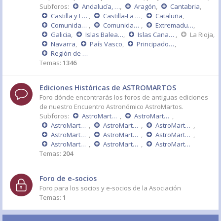
Subforos:
Andalucía, Ceuta y Melilla
,
Aragón
,
Cantabria
,
Castilla y León
,
Castilla-La Mancha
,
Cataluña
,
Comunidad de Madrid
,
Comunidad Valenciana
,
Extremadura
,
Galicia
,
Islas Baleares
,
Islas Canarias
,
La Rioja
,
Navarra
,
País Vasco
,
Principado de Asturias
,
Región de Murcia
Temas:
1346
Ediciones Históricas de ASTROMARTOS
Foro dónde encontrarás los foros de antiguas ediciones
de nuestro Encuentro Astronómico AstroMartos.
Subforos:
AstroMartos 2015
,
AstroMartos 2014
,
AstroMartos 2013
,
AstroMartos 2011 - DÉCIMO ANIVERSARIO
,
AstroMartos 2010
,
AstroMartos 2009
,
AstroMartos 2008
,
AstroMartos 2007
,
AstroMartos 2006
,
AstroMartos 2005
,
AstroMartos 2004
Temas:
204
Foro de e-socios
Foro para los socios y e-socios de la Asociación
Temas:
1