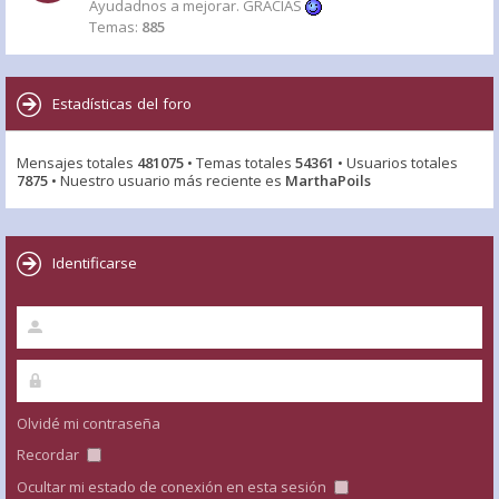
Ayudadnos a mejorar. GRACIAS
Temas:
885
Estadísticas del foro
Mensajes totales
481075
• Temas totales
54361
• Usuarios totales
7875
• Nuestro usuario más reciente es
MarthaPoils
Identificarse
Olvidé mi contraseña
Recordar
Ocultar mi estado de conexión en esta sesión