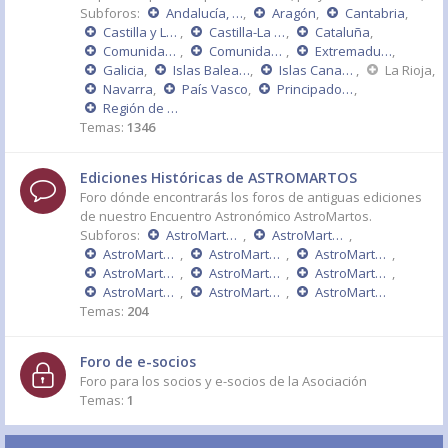
Subforos:
Andalucía, Ceuta y Melilla
,
Aragón
,
Cantabria
,
Castilla y León
,
Castilla-La Mancha
,
Cataluña
,
Comunidad de Madrid
,
Comunidad Valenciana
,
Extremadura
,
Galicia
,
Islas Baleares
,
Islas Canarias
,
La Rioja
,
Navarra
,
País Vasco
,
Principado de Asturias
,
Región de Murcia
Temas:
1346
Ediciones Históricas de ASTROMARTOS
Foro dónde encontrarás los foros de antiguas ediciones
de nuestro Encuentro Astronómico AstroMartos.
Subforos:
AstroMartos 2015
,
AstroMartos 2014
,
AstroMartos 2013
,
AstroMartos 2011 - DÉCIMO ANIVERSARIO
,
AstroMartos 2010
,
AstroMartos 2009
,
AstroMartos 2008
,
AstroMartos 2007
,
AstroMartos 2006
,
AstroMartos 2005
,
AstroMartos 2004
Temas:
204
Foro de e-socios
Foro para los socios y e-socios de la Asociación
Temas:
1