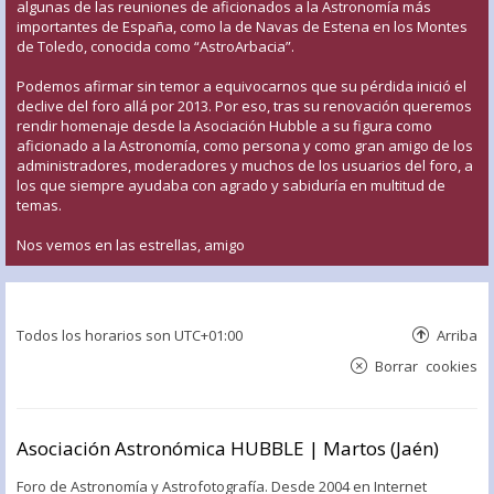
algunas de las reuniones de aficionados a la Astronomía más
importantes de España, como la de Navas de Estena en los Montes
de Toledo, conocida como “AstroArbacia”.
Podemos afirmar sin temor a equivocarnos que su pérdida inició el
declive del foro allá por 2013. Por eso, tras su renovación queremos
rendir homenaje desde la Asociación Hubble a su figura como
aficionado a la Astronomía, como persona y como gran amigo de los
administradores, moderadores y muchos de los usuarios del foro, a
los que siempre ayudaba con agrado y sabiduría en multitud de
temas.
Nos vemos en las estrellas, amigo
Todos los horarios son
UTC+01:00
Arriba
Borrar cookies
Asociación Astronómica HUBBLE | Martos (Jaén)
Foro de Astronomía y Astrofotografía. Desde 2004 en Internet