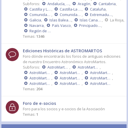
Subforos:
Andalucía, Ceuta y Melilla
,
Aragón
,
Cantabria
,
Castilla y León
,
Castilla-La Mancha
,
Cataluña
,
Comunidad de Madrid
,
Comunidad Valenciana
,
Extremadura
,
Galicia
,
Islas Baleares
,
Islas Canarias
,
La Rioja
,
Navarra
,
País Vasco
,
Principado de Asturias
,
Región de Murcia
Temas:
1346
Ediciones Históricas de ASTROMARTOS
Foro dónde encontrarás los foros de antiguas ediciones
de nuestro Encuentro Astronómico AstroMartos.
Subforos:
AstroMartos 2015
,
AstroMartos 2014
,
AstroMartos 2013
,
AstroMartos 2011 - DÉCIMO ANIVERSARIO
,
AstroMartos 2010
,
AstroMartos 2009
,
AstroMartos 2008
,
AstroMartos 2007
,
AstroMartos 2006
,
AstroMartos 2005
,
AstroMartos 2004
Temas:
204
Foro de e-socios
Foro para los socios y e-socios de la Asociación
Temas:
1