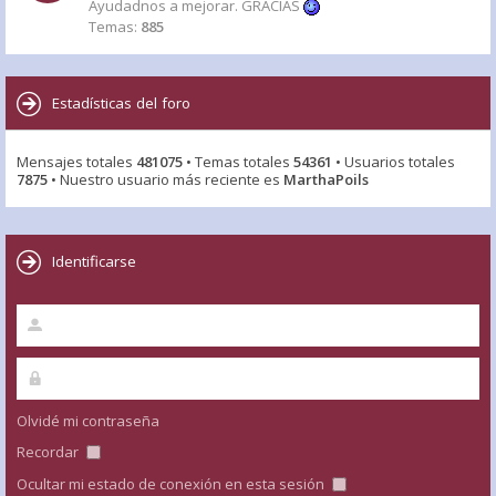
Ayudadnos a mejorar. GRACIAS
Temas:
885
Estadísticas del foro
Mensajes totales
481075
• Temas totales
54361
• Usuarios totales
7875
• Nuestro usuario más reciente es
MarthaPoils
Identificarse
Olvidé mi contraseña
Recordar
Ocultar mi estado de conexión en esta sesión