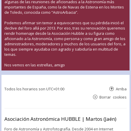
algunas de las reuniones de aficionados a la Astronomía más
importantes de España, como la de Navas de Estena en los Montes
de Toledo, conocida como “AstroArbacia”.
Podemos afirmar sin temor a equivocarnos que su pérdida inició el
declive del foro allá por 2013. Por eso, tras su renovación queremos
rendir homenaje desde la Asociación Hubble a su figura como
aficionado a la Astronomía, como persona y como gran amigo de los
administradores, moderadores y muchos de los usuarios del foro, a
los que siempre ayudaba con agrado y sabiduría en multitud de
temas.
Nos vemos en las estrellas, amigo
Todos los horarios son
UTC+01:00
Arriba
Borrar cookies
Asociación Astronómica HUBBLE | Martos (Jaén)
Foro de Astronomía y Astrofotografía. Desde 2004 en Internet