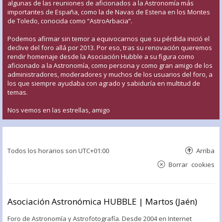
algunas de las reuniones de aficionados a la Astronomía más
importantes de España, como la de Navas de Estena en los Montes
de Toledo, conocida como “AstroArbacia”.
Podemos afirmar sin temor a equivocarnos que su pérdida inició el
declive del foro allá por 2013. Por eso, tras su renovación queremos
rendir homenaje desde la Asociación Hubble a su figura como
aficionado a la Astronomía, como persona y como gran amigo de los
administradores, moderadores y muchos de los usuarios del foro, a
los que siempre ayudaba con agrado y sabiduría en multitud de
temas.
Nos vemos en las estrellas, amigo
Todos los horarios son
UTC+01:00
Arriba
Borrar cookies
Asociación Astronómica HUBBLE | Martos (Jaén)
Foro de Astronomía y Astrofotografía. Desde 2004 en Internet