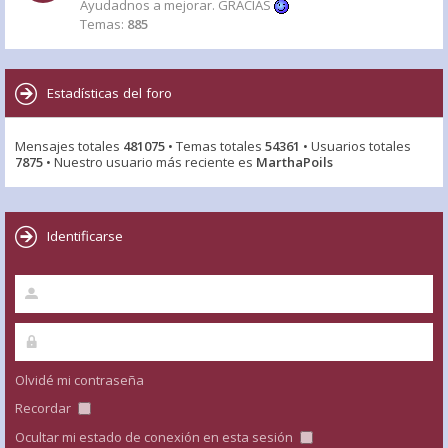
Ayudadnos a mejorar. GRACIAS
Temas:
885
Estadísticas del foro
Mensajes totales
481075
• Temas totales
54361
• Usuarios totales
7875
• Nuestro usuario más reciente es
MarthaPoils
Identificarse
Olvidé mi contraseña
Recordar
Ocultar mi estado de conexión en esta sesión