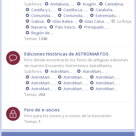
Subforos:
Andalucía, Ceuta y Melilla
,
Aragón
,
Cantabria
,
Castilla y León
,
Castilla-La Mancha
,
Cataluña
,
Comunidad de Madrid
,
Comunidad Valenciana
,
Extremadura
,
Galicia
,
Islas Baleares
,
Islas Canarias
,
La Rioja
,
Navarra
,
País Vasco
,
Principado de Asturias
,
Región de Murcia
Temas:
1346
Ediciones Históricas de ASTROMARTOS
Foro dónde encontrarás los foros de antiguas ediciones
de nuestro Encuentro Astronómico AstroMartos.
Subforos:
AstroMartos 2015
,
AstroMartos 2014
,
AstroMartos 2013
,
AstroMartos 2011 - DÉCIMO ANIVERSARIO
,
AstroMartos 2010
,
AstroMartos 2009
,
AstroMartos 2008
,
AstroMartos 2007
,
AstroMartos 2006
,
AstroMartos 2005
,
AstroMartos 2004
Temas:
204
Foro de e-socios
Foro para los socios y e-socios de la Asociación
Temas:
1