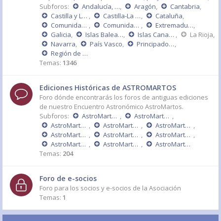
Subforos:
Andalucía, Ceuta y Melilla
,
Aragón
,
Cantabria
,
Castilla y León
,
Castilla-La Mancha
,
Cataluña
,
Comunidad de Madrid
,
Comunidad Valenciana
,
Extremadura
,
Galicia
,
Islas Baleares
,
Islas Canarias
,
La Rioja
,
Navarra
,
País Vasco
,
Principado de Asturias
,
Región de Murcia
Temas:
1346
Ediciones Históricas de ASTROMARTOS
Foro dónde encontrarás los foros de antiguas ediciones
de nuestro Encuentro Astronómico AstroMartos.
Subforos:
AstroMartos 2015
,
AstroMartos 2014
,
AstroMartos 2013
,
AstroMartos 2011 - DÉCIMO ANIVERSARIO
,
AstroMartos 2010
,
AstroMartos 2009
,
AstroMartos 2008
,
AstroMartos 2007
,
AstroMartos 2006
,
AstroMartos 2005
,
AstroMartos 2004
Temas:
204
Foro de e-socios
Foro para los socios y e-socios de la Asociación
Temas:
1