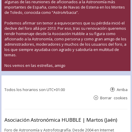
algunas de las reuniones de aficionados a la Astronomía más
importantes de España, como la de Navas de Estena en los Montes
de Toledo, conocida como “AstroArbacia”.
Podemos afirmar sin temor a equivocarnos que su pérdida inició el
declive del foro allá por 2013. Por eso, tras su renovación queremos
rendir homenaje desde la Asociación Hubble a su figura como
aficionado a la Astronomía, como persona y como gran amigo de los
administradores, moderadores y muchos de los usuarios del foro, a
los que siempre ayudaba con agrado y sabiduría en multitud de
temas.
Nos vemos en las estrellas, amigo
Todos los horarios son
UTC+01:00
Arriba
Borrar cookies
Asociación Astronómica HUBBLE | Martos (Jaén)
Foro de Astronomía y Astrofotografía. Desde 2004 en Internet