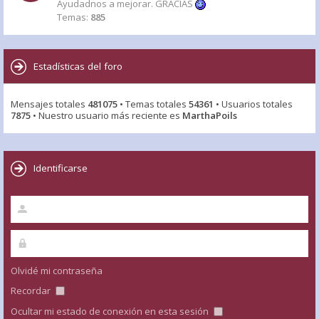
Ayudadnos a mejorar. GRACIAS
Temas:
885
Estadísticas del foro
Mensajes totales
481075
• Temas totales
54361
• Usuarios totales
7875
• Nuestro usuario más reciente es
MarthaPoils
Identificarse
Olvidé mi contraseña
Recordar
Ocultar mi estado de conexión en esta sesión