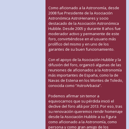
Como aficionado a la Astronomía, desde
2008 fue Presidente de la Asociación
Astronómica AstroHenares y socio
destacado de la Asociación Astronómica
Hubble. Desde 2005 y durante 8 años fue
moderador activo y permanente de este
foro, convirtiéndose en el usuario más
prolífico del mismo y en uno de los
garantes de su buen funcionamiento.
Con el apoyo de la Asociación Hubble y la
difusión del foro, organizó algunas de las
reuniones de aficionados a la Astronomía
más importantes de España, como la de
Navas de Estena en los Montes de Toledo,
conocida como “AstroArbacia”.
Podemos afirmar sin temor a
equivocarnos que su pérdida inició el
declive del foro allá por 2013. Por eso, tras
su renovación queremos rendir homenaje
desde la Asociación Hubble a su figura
como aficionado a la Astronomía, como
persona y como gran amigo de los