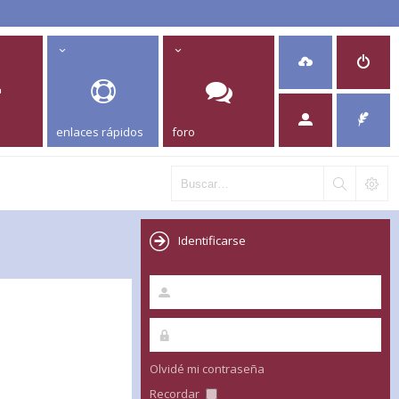
enlaces rápidos
foro
Identificarse
Olvidé mi contraseña
Recordar