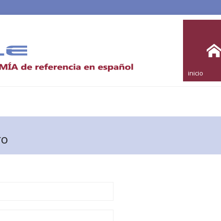
inicio
ro