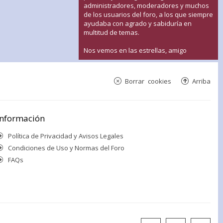
administradores, moderadores y muchos
de los usuarios del foro, a los que siempre
ayudaba con agrado y sabiduría en
multitud de temas.
Nos vemos en las estrellas, amigo
Borrar cookies
Arriba
Información
Política de Privacidad y Avisos Legales
Condiciones de Uso y Normas del Foro
FAQs