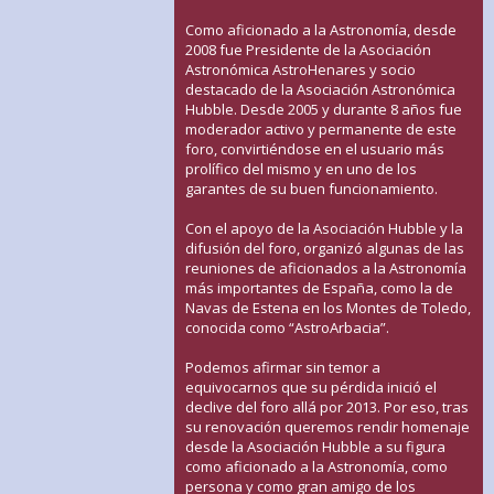
Como aficionado a la Astronomía, desde
2008 fue Presidente de la Asociación
Astronómica AstroHenares y socio
destacado de la Asociación Astronómica
Hubble. Desde 2005 y durante 8 años fue
moderador activo y permanente de este
foro, convirtiéndose en el usuario más
prolífico del mismo y en uno de los
garantes de su buen funcionamiento.
Con el apoyo de la Asociación Hubble y la
difusión del foro, organizó algunas de las
reuniones de aficionados a la Astronomía
más importantes de España, como la de
Navas de Estena en los Montes de Toledo,
conocida como “AstroArbacia”.
Podemos afirmar sin temor a
equivocarnos que su pérdida inició el
declive del foro allá por 2013. Por eso, tras
su renovación queremos rendir homenaje
desde la Asociación Hubble a su figura
como aficionado a la Astronomía, como
persona y como gran amigo de los