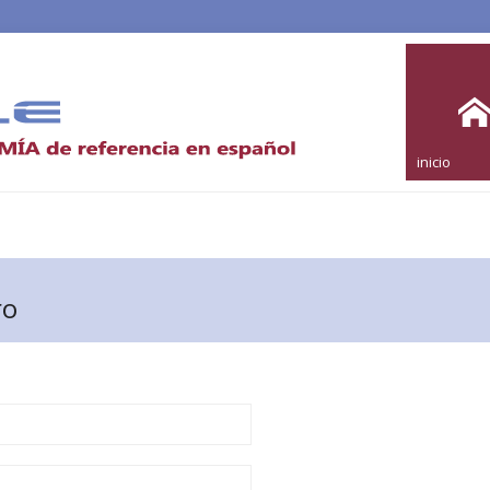
inicio
ro