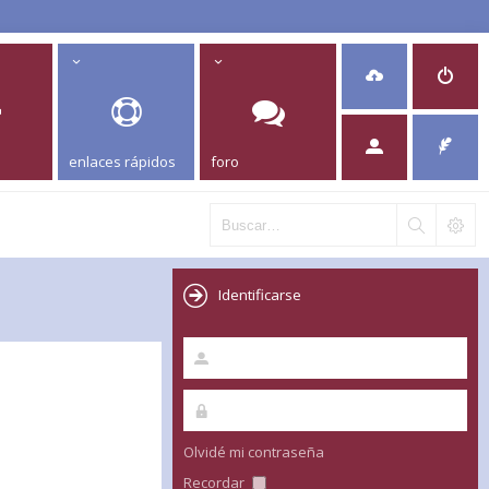
enlaces rápidos
foro
Identificarse
Olvidé mi contraseña
Recordar