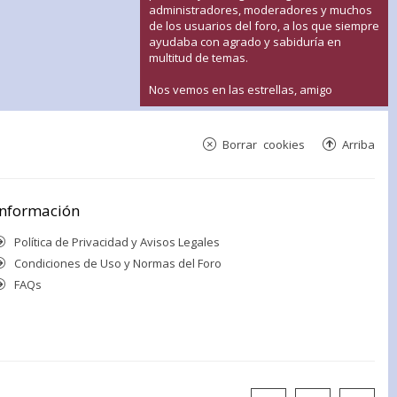
administradores, moderadores y muchos
de los usuarios del foro, a los que siempre
ayudaba con agrado y sabiduría en
multitud de temas.
Nos vemos en las estrellas, amigo
Borrar cookies
Arriba
Información
Política de Privacidad y Avisos Legales
Condiciones de Uso y Normas del Foro
FAQs