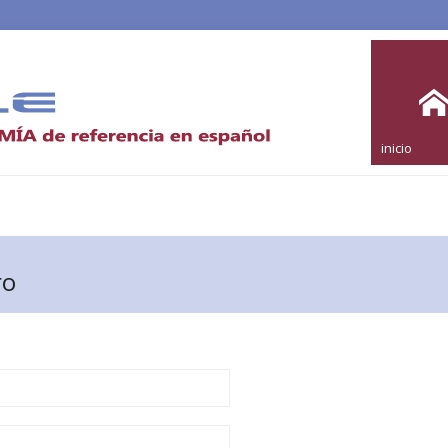
inicio
ro