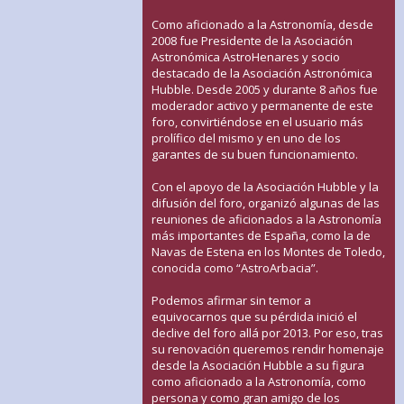
Como aficionado a la Astronomía, desde
2008 fue Presidente de la Asociación
Astronómica AstroHenares y socio
destacado de la Asociación Astronómica
Hubble. Desde 2005 y durante 8 años fue
moderador activo y permanente de este
foro, convirtiéndose en el usuario más
prolífico del mismo y en uno de los
garantes de su buen funcionamiento.
Con el apoyo de la Asociación Hubble y la
difusión del foro, organizó algunas de las
reuniones de aficionados a la Astronomía
más importantes de España, como la de
Navas de Estena en los Montes de Toledo,
conocida como “AstroArbacia”.
Podemos afirmar sin temor a
equivocarnos que su pérdida inició el
declive del foro allá por 2013. Por eso, tras
su renovación queremos rendir homenaje
desde la Asociación Hubble a su figura
como aficionado a la Astronomía, como
persona y como gran amigo de los