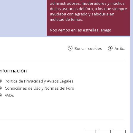
administradores, moderadores y muchos
de los usuarios del foro, a los que siempre
ayudaba con agrado y sabiduría en
multitud de temas.
Nos vemos en las estrellas, amigo
Borrar cookies
Arriba
Información
Política de Privacidad y Avisos Legales
Condiciones de Uso y Normas del Foro
FAQs