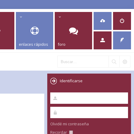
enlaces rápidos
foro
Identificarse
Olvidé mi contraseña
Recordar