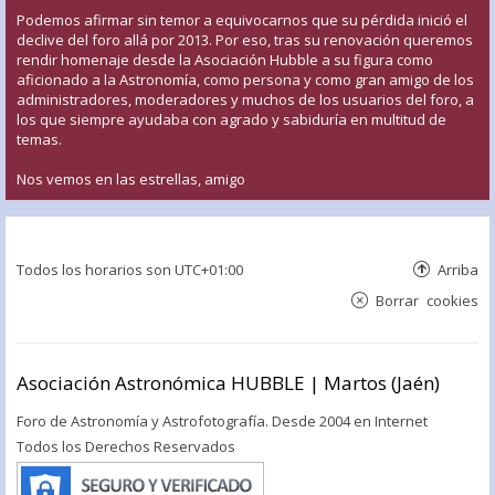
Podemos afirmar sin temor a equivocarnos que su pérdida inició el
declive del foro allá por 2013. Por eso, tras su renovación queremos
rendir homenaje desde la Asociación Hubble a su figura como
aficionado a la Astronomía, como persona y como gran amigo de los
administradores, moderadores y muchos de los usuarios del foro, a
los que siempre ayudaba con agrado y sabiduría en multitud de
temas.
Nos vemos en las estrellas, amigo
Todos los horarios son
UTC+01:00
Arriba
Borrar cookies
Asociación Astronómica HUBBLE | Martos (Jaén)
Foro de Astronomía y Astrofotografía. Desde 2004 en Internet
Todos los Derechos Reservados