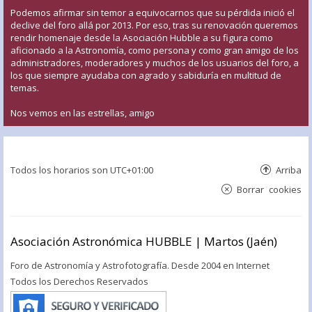
Podemos afirmar sin temor a equivocarnos que su pérdida inició el
declive del foro allá por 2013. Por eso, tras su renovación queremos
rendir homenaje desde la Asociación Hubble a su figura como
aficionado a la Astronomía, como persona y como gran amigo de los
administradores, moderadores y muchos de los usuarios del foro, a
los que siempre ayudaba con agrado y sabiduría en multitud de
temas.
Nos vemos en las estrellas, amigo
Todos los horarios son
UTC+01:00
Arriba
Borrar cookies
Asociación Astronómica HUBBLE | Martos (Jaén)
Foro de Astronomía y Astrofotografía. Desde 2004 en Internet
Todos los Derechos Reservados