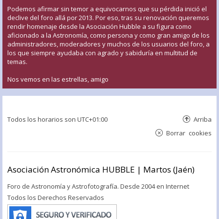
Podemos afirmar sin temor a equivocarnos que su pérdida inició el
declive del foro allá por 2013. Por eso, tras su renovación queremos
rendir homenaje desde la Asociación Hubble a su figura como
aficionado a la Astronomía, como persona y como gran amigo de los
administradores, moderadores y muchos de los usuarios del foro, a
los que siempre ayudaba con agrado y sabiduría en multitud de
temas.
Nos vemos en las estrellas, amigo
Todos los horarios son
UTC+01:00
Arriba
Borrar cookies
Asociación Astronómica HUBBLE | Martos (Jaén)
Foro de Astronomía y Astrofotografía. Desde 2004 en Internet
Todos los Derechos Reservados