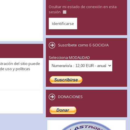
Ocultar mi estado de conexión en esta
sesión
Suscríbete como E-SOCIO/A
Selecciona MODALIDAD
tración del sitio puede
e uso y políticas
DONACIONES