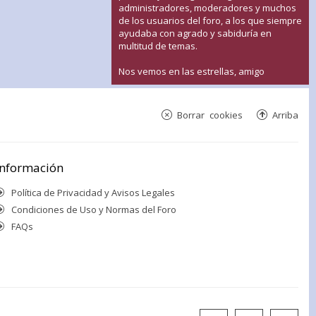
administradores, moderadores y muchos
de los usuarios del foro, a los que siempre
ayudaba con agrado y sabiduría en
multitud de temas.
Nos vemos en las estrellas, amigo
Borrar cookies
Arriba
Información
Política de Privacidad y Avisos Legales
Condiciones de Uso y Normas del Foro
FAQs