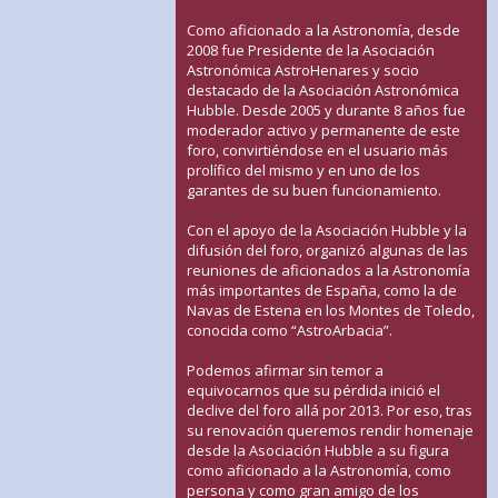
Como aficionado a la Astronomía, desde
2008 fue Presidente de la Asociación
Astronómica AstroHenares y socio
destacado de la Asociación Astronómica
Hubble. Desde 2005 y durante 8 años fue
moderador activo y permanente de este
foro, convirtiéndose en el usuario más
prolífico del mismo y en uno de los
garantes de su buen funcionamiento.
Con el apoyo de la Asociación Hubble y la
difusión del foro, organizó algunas de las
reuniones de aficionados a la Astronomía
más importantes de España, como la de
Navas de Estena en los Montes de Toledo,
conocida como “AstroArbacia”.
Podemos afirmar sin temor a
equivocarnos que su pérdida inició el
declive del foro allá por 2013. Por eso, tras
su renovación queremos rendir homenaje
desde la Asociación Hubble a su figura
como aficionado a la Astronomía, como
persona y como gran amigo de los