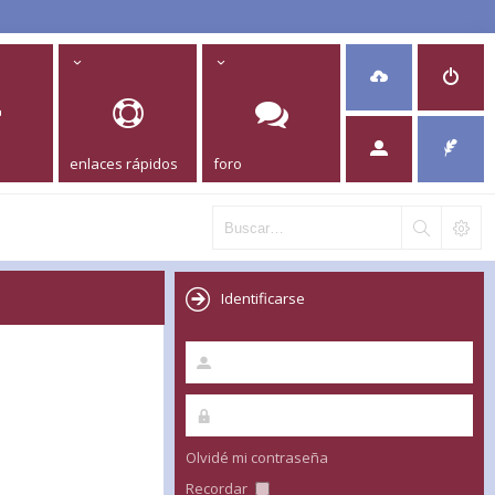
enlaces rápidos
foro
Identificarse
Olvidé mi contraseña
Recordar