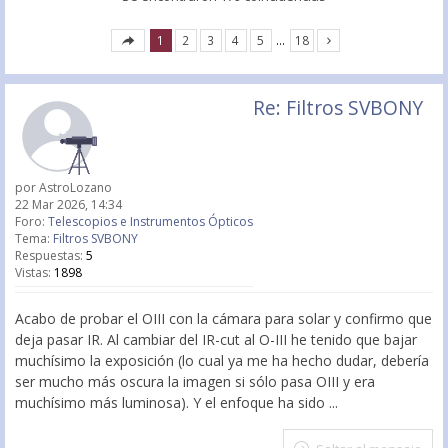
1
2
3
4
5
…
18
Re: Filtros SVBONY
por
AstroLozano
22 Mar 2026, 14:34
Foro:
Telescopios e Instrumentos Ópticos
Tema:
Filtros SVBONY
Respuestas:
5
Vistas:
1898
Acabo de probar el OIII con la cámara para solar y confirmo que
deja pasar IR. Al cambiar del IR-cut al O-III he tenido que bajar
muchísimo la exposición (lo cual ya me ha hecho dudar, debería
ser mucho más oscura la imagen si sólo pasa OIII y era
muchísimo más luminosa). Y el enfoque ha sido ...