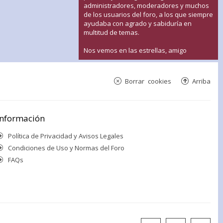
administradores, moderadores y muchos
de los usuarios del foro, a los que siempre
ayudaba con agrado y sabiduría en
multitud de temas.
Nos vemos en las estrellas, amigo
Borrar cookies
Arriba
Información
Política de Privacidad y Avisos Legales
Condiciones de Uso y Normas del Foro
FAQs