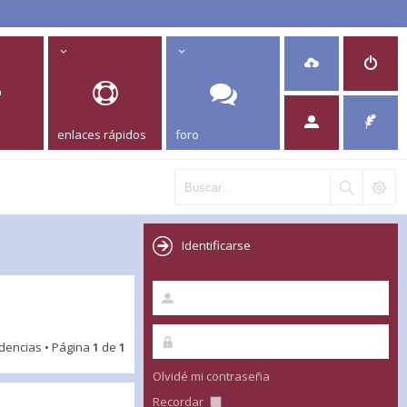
enlaces rápidos
foro
Identificarse
idencias • Página
1
de
1
Olvidé mi contraseña
Recordar