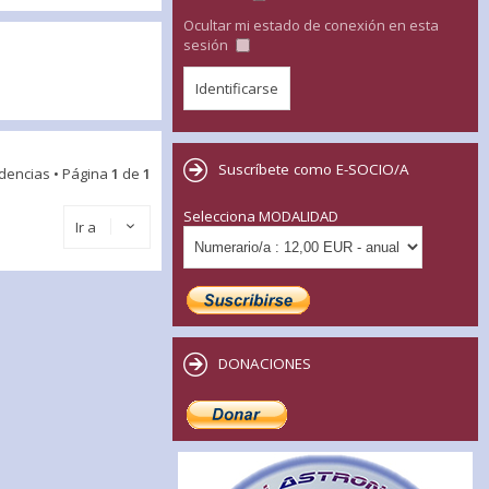
Ocultar mi estado de conexión en esta
sesión
Suscríbete como E-SOCIO/A
idencias • Página
1
de
1
Selecciona MODALIDAD
Ir a
DONACIONES