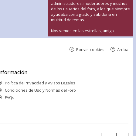
administradores, moderadores y muchos
de los usuarios del foro, a los que siempre
ayudaba con agrado y sabiduría en
multitud de temas.
Nos vemos en las estrellas, amigo
Borrar cookies
Arriba
Información
Política de Privacidad y Avisos Legales
Condiciones de Uso y Normas del Foro
FAQs