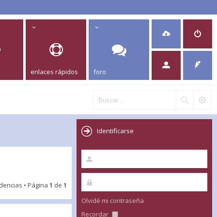
enlaces rápidos
foro
Identificarse
idencias • Página
1
de
1
Olvidé mi contraseña
Recordar