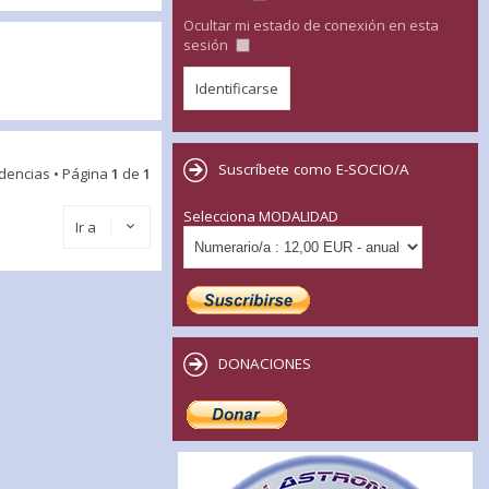
Ocultar mi estado de conexión en esta
sesión
Suscríbete como E-SOCIO/A
idencias • Página
1
de
1
Selecciona MODALIDAD
Ir a
DONACIONES