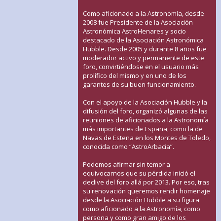
Como aficionado a la Astronomía, desde
2008 fue Presidente de la Asociación
Astronómica AstroHenares y socio
destacado de la Asociación Astronómica
Hubble. Desde 2005 y durante 8 años fue
moderador activo y permanente de este
foro, convirtiéndose en el usuario más
prolífico del mismo y en uno de los
garantes de su buen funcionamiento.
Con el apoyo de la Asociación Hubble y la
difusión del foro, organizó algunas de las
reuniones de aficionados a la Astronomía
más importantes de España, como la de
Navas de Estena en los Montes de Toledo,
conocida como “AstroArbacia”.
Podemos afirmar sin temor a
equivocarnos que su pérdida inició el
declive del foro allá por 2013. Por eso, tras
su renovación queremos rendir homenaje
desde la Asociación Hubble a su figura
como aficionado a la Astronomía, como
persona y como gran amigo de los