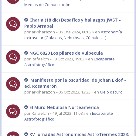
Medios de Comunicación
Charla (18 dic) Desafíos y hallazgos JWST -
Pablo Arrabal
por
ar-pharazon
» 06 Ene 2024, 00:02 » en
Astronomía
extrasolar (Galaxias, Nebulosas, Cúmulos,...)
NGC 6820 Los pilares de Vulpecula
por
Rafaelcm
» 18 Oct 2023, 19:03 » en
Escaparate
Astrofotográfico
'Manifiesto por la oscuridad' de Johan Eklöf -
ed. Rosamerón
por
ar-pharazon
» 06 Oct 2023, 13:33 » en
Cielo oscuro
El Muro Nebulosa Norteamérica
por
Rafaelcm
» 19 Jul 2023, 11:08 » en
Escaparate
Astrofotográfico
XV Jornadas Astronómicas AstroTiermes 2023: