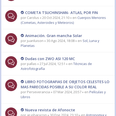
COMETA TSUCHINSHAN- ATLAS, POR FIN
por
Carolus
» 20 Oct 2024, 21:10 » en
Cuerpos Menores
(Cometas, Asteroides y Meteoros)
Animación. Gran mancha Solar
por
juanluison
» 30 Ago 2024, 18:08 » en
Sol, Luna y
Planetas
Dudas con ZWO ASI 120 MC
por
pallas
» 27 Jul 2024, 12:51 » en
Técnicas de
Astrofotografía
LIBRO FOTOGRAFIAS DE OBJETOS CELESTES LO
MAS PARECIDAS POSIBLE A SU COLOR REAL
por
Perseverancia
» 07 Mar 2024, 20:57 » en
Películas y
Libros
Nueva revista de Afonocte
por
ar-pharazon
» 30 Ene 2024, 23:10 » en
Astronomia y