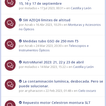
15, 16 y 17 de septiembre
por
moladso
» 17 Jul 2023, 00:31 » en
Castilla y León
SW AZEQ6 límites de altitud
por
Acrab
» 16 Abr 2023, 10:29 » en
Monturas y Accesorios
no Ópticos
Medidas tubo GSO de 250 mm f5
por
Acrab
» 24 Mar 2023, 20:30 » en
Telescopios e
Instrumentos Ópticos
AstroMuriel 2023: 21, 22 y 23 de abril
por
moladso
» 14 Mar 2023, 15:22 » en
Castilla y León
La contaminación lumínica, desbocada. Pero se
puede solucionar.
por
ar-pharazon
» 22 Feb 2023, 01:48 » en
Cielo oscuro
Repuesto motor Celestron montura SLT