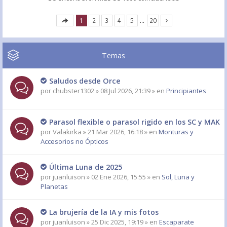
1
2
3
4
5
…
20
Temas
Saludos desde Orce
por
chubster1302
» 08 Jul 2026, 21:39 » en
Principiantes
Parasol flexible o parasol rigido en los SC y MAK
por
Valakirka
» 21 Mar 2026, 16:18 » en
Monturas y
Accesorios no Ópticos
Última Luna de 2025
por
juanluison
» 02 Ene 2026, 15:55 » en
Sol, Luna y
Planetas
La brujería de la IA y mis fotos
por
juanluison
» 25 Dic 2025, 19:19 » en
Escaparate