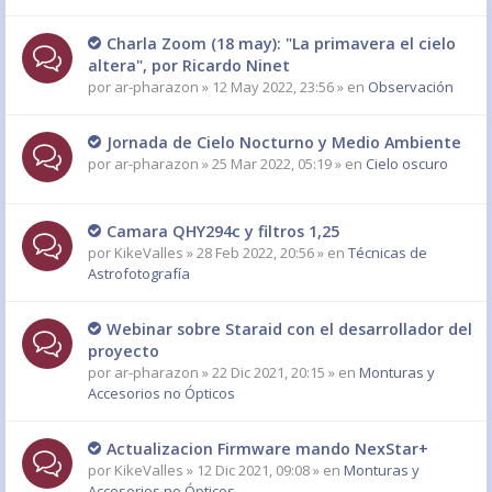
Charla Zoom (18 may): "La primavera el cielo
altera", por Ricardo Ninet
por
ar-pharazon
» 12 May 2022, 23:56 » en
Observación
Jornada de Cielo Nocturno y Medio Ambiente
por
ar-pharazon
» 25 Mar 2022, 05:19 » en
Cielo oscuro
Camara QHY294c y filtros 1,25
por
KikeValles
» 28 Feb 2022, 20:56 » en
Técnicas de
Astrofotografía
Webinar sobre Staraid con el desarrollador del
proyecto
por
ar-pharazon
» 22 Dic 2021, 20:15 » en
Monturas y
Accesorios no Ópticos
Actualizacion Firmware mando NexStar+
por
KikeValles
» 12 Dic 2021, 09:08 » en
Monturas y
Accesorios no Ópticos