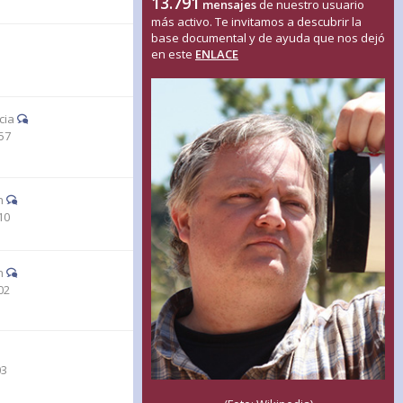
13.791
mensajes
de nuestro usuario
más activo. Te invitamos a descubrir la
base documental y de ayuda que nos dejó
en este
ENLACE
1
cia
57
n
10
n
02
03