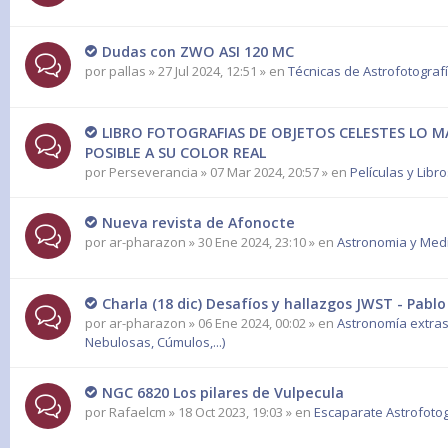
Dudas con ZWO ASI 120 MC
por
pallas
» 27 Jul 2024, 12:51 » en
Técnicas de Astrofotograf
LIBRO FOTOGRAFIAS DE OBJETOS CELESTES LO M
POSIBLE A SU COLOR REAL
por
Perseverancia
» 07 Mar 2024, 20:57 » en
Películas y Libr
Nueva revista de Afonocte
por
ar-pharazon
» 30 Ene 2024, 23:10 » en
Astronomia y Med
Charla (18 dic) Desafíos y hallazgos JWST - Pablo
por
ar-pharazon
» 06 Ene 2024, 00:02 » en
Astronomía extras
Nebulosas, Cúmulos,...)
NGC 6820 Los pilares de Vulpecula
por
Rafaelcm
» 18 Oct 2023, 19:03 » en
Escaparate Astrofotog