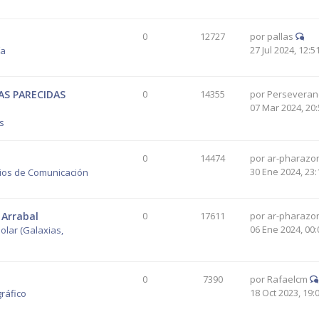
0
12727
por
pallas
27 Jul 2024, 12:5
ía
AS PARECIDAS
0
14355
por
Perseveran
07 Mar 2024, 20:
os
0
14474
por
ar-pharazo
30 Ene 2024, 23:
ios de Comunicación
 Arrabal
0
17611
por
ar-pharazo
06 Ene 2024, 00:
olar (Galaxias,
0
7390
por
Rafaelcm
18 Oct 2023, 19:
ráfico