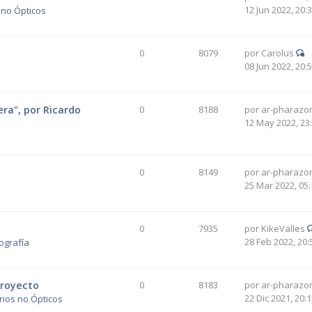
12 Jun 2022, 20:
 no Ópticos
0
8079
por
Carolus
08 Jun 2022, 20:
era", por Ricardo
0
8188
por
ar-pharazo
12 May 2022, 23
0
8149
por
ar-pharazo
25 Mar 2022, 05:
0
7935
por
KikeValles
28 Feb 2022, 20:
ografía
proyecto
0
8183
por
ar-pharazo
22 Dic 2021, 20:
ios no Ópticos