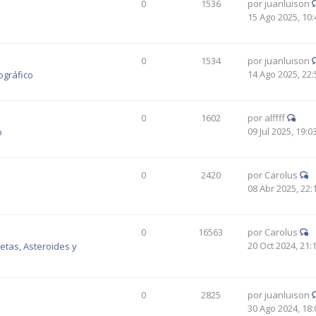
0
1536
por
juanluison
15 Ago 2025, 10:
0
1534
por
juanluison
14 Ago 2025, 22:
ográfico
0
1602
por
alffff
09 Jul 2025, 19:0
o
0
2420
por
Carolus
08 Abr 2025, 22:
0
16563
por
Carolus
20 Oct 2024, 21:
tas, Asteroides y
0
2825
por
juanluison
30 Ago 2024, 18: