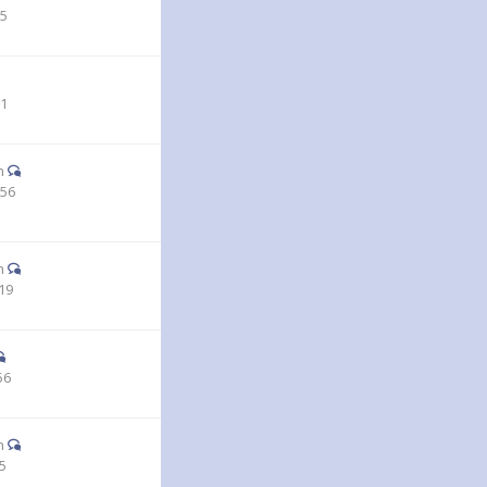
35
51
n
:56
n
19
56
n
15