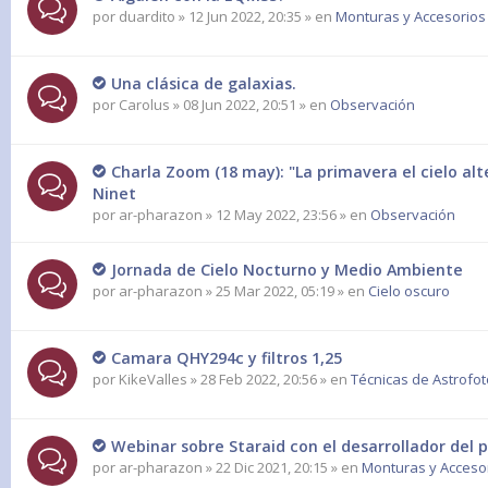
por
duardito
» 12 Jun 2022, 20:35 » en
Monturas y Accesorios
Una clásica de galaxias.
por
Carolus
» 08 Jun 2022, 20:51 » en
Observación
Charla Zoom (18 may): "La primavera el cielo alt
Ninet
por
ar-pharazon
» 12 May 2022, 23:56 » en
Observación
Jornada de Cielo Nocturno y Medio Ambiente
por
ar-pharazon
» 25 Mar 2022, 05:19 » en
Cielo oscuro
Camara QHY294c y filtros 1,25
por
KikeValles
» 28 Feb 2022, 20:56 » en
Técnicas de Astrofot
Webinar sobre Staraid con el desarrollador del 
por
ar-pharazon
» 22 Dic 2021, 20:15 » en
Monturas y Accesor