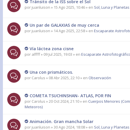
Tránsito de la ISS sobre el Sol
por
juanluison
» 15 Ago 2025, 10:46 » en
Sol, Luna y Planetas
Un par de GALAXIAS de muy cerca
por
juanluison
» 14 Ago 2025, 22:58 » en
Escaparate Astrofot
Vía láctea zona cisne
por
alffff
» 09 Jul 2025, 19:03 » en
Escaparate Astrofotográfic
Una con prismáticos.
por
Carolus
» 08 Abr 2025, 22:10 » en
Observación
COMETA TSUCHINSHAN- ATLAS, POR FIN
por
Carolus
» 20 Oct 2024, 21:10 » en
Cuerpos Menores (Come
Meteoros)
Animación. Gran mancha Solar
por
juanluison
» 30 Ago 2024, 18:08 » en
Sol, Luna y Planetas