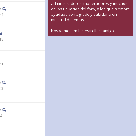
administradores, moderadores y muchos
n
de los usuarios del foro, a los que siempre
ayudaba con agrado y sabiduría en
41
multitud de temas.
Nos vemos en las estrellas, amigo
18
21
n
03
n
44