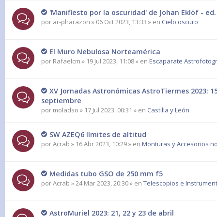
'Manifiesto por la oscuridad' de Johan Eklöf - e
por
ar-pharazon
» 06 Oct 2023, 13:33 » en
Cielo oscuro
El Muro Nebulosa Norteamérica
por
Rafaelcm
» 19 Jul 2023, 11:08 » en
Escaparate Astrofotogr
XV Jornadas Astronómicas AstroTiermes 2023: 15,
septiembre
por
moladso
» 17 Jul 2023, 00:31 » en
Castilla y León
SW AZEQ6 límites de altitud
por
Acrab
» 16 Abr 2023, 10:29 » en
Monturas y Accesorios no
Medidas tubo GSO de 250 mm f5
por
Acrab
» 24 Mar 2023, 20:30 » en
Telescopios e Instrumen
AstroMuriel 2023: 21, 22 y 23 de abril