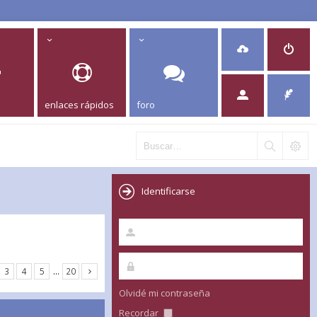
enlaces rápidos
foro
Identificarse
3
4
5
…
20
Olvidé mi contraseña
Recordar