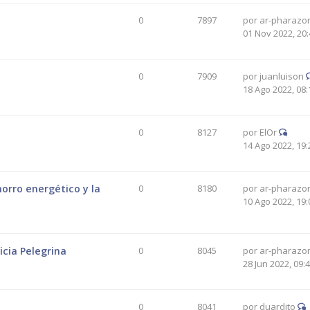
0
7897
por
ar-pharazo
01 Nov 2022, 20:
0
7909
por
juanluison
18 Ago 2022, 08:
0
8127
por
ElOr
14 Ago 2022, 19:
orro energético y la
0
8180
por
ar-pharazo
10 Ago 2022, 19:
icia Pelegrina
0
8045
por
ar-pharazo
28 Jun 2022, 09:
0
8041
por
duardito