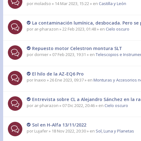
por
moladso
» 14 Mar 2023, 15:22 » en
Castilla y León
La contaminación lumínica, desbocada. Pero se 
por
ar-pharazon
» 22 Feb 2023, 01:48 » en
Cielo oscuro
Repuesto motor Celestron montura SLT
por
dornier
» 07 Feb 2023, 19:31 » en
Telescopios e Instrume
El hilo de la AZ-EQ6 Pro
por
Inaxio
» 26 Ene 2023, 09:37 » en
Monturas y Accesorios n
Entrevista sobre CL a Alejandro Sánchez en la ra
por
ar-pharazon
» 07 Dic 2022, 20:46 » en
Cielo oscuro
Sol en H-Alfa 13/11/2022
por
Lujafer
» 18 Nov 2022, 20:30 » en
Sol, Luna y Planetas