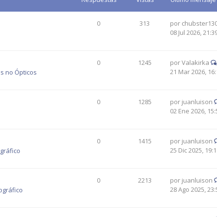
0
313
por
chubster13
08 Jul 2026, 21:3
0
1245
por
Valakirka
21 Mar 2026, 16:
s no Ópticos
0
1285
por
juanluison
02 Ene 2026, 15:
0
1415
por
juanluison
25 Dic 2025, 19:
gráfico
0
2213
por
juanluison
28 Ago 2025, 23:
ográfico