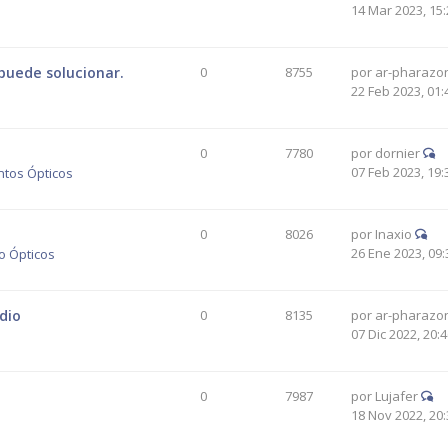
14 Mar 2023, 15:
puede solucionar.
0
8755
por
ar-pharazo
22 Feb 2023, 01:
0
7780
por
dornier
07 Feb 2023, 19:
ntos Ópticos
0
8026
por
Inaxio
26 Ene 2023, 09:
o Ópticos
dio
0
8135
por
ar-pharazo
07 Dic 2022, 20:
0
7987
por
Lujafer
18 Nov 2022, 20: