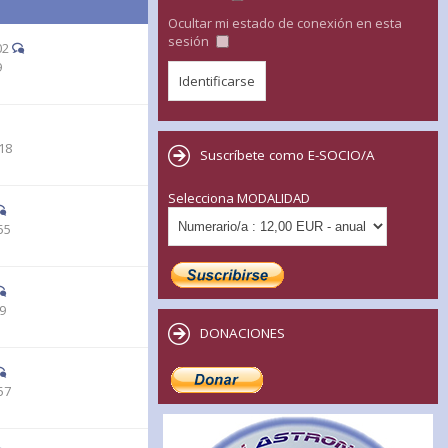
Ocultar mi estado de conexión en esta
sesión
02
9
18
Suscríbete como E-SOCIO/A
Selecciona MODALIDAD
55
19
DONACIONES
57