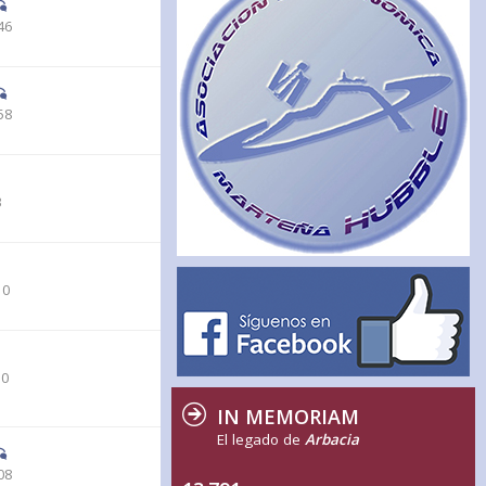
46
58
3
10
10
IN MEMORIAM
El legado de
Arbacia
08