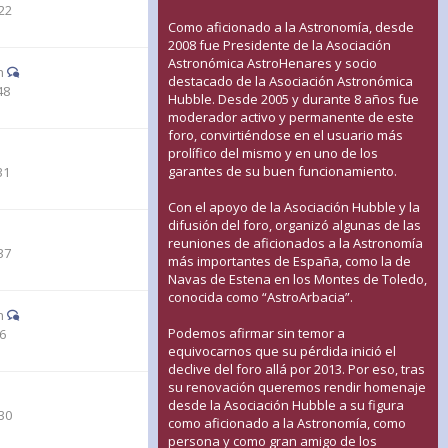
22
Como aficionado a la Astronomía, desde
2008 fue Presidente de la Asociación
Astronómica AstroHenares y socio
n
destacado de la Asociación Astronómica
48
Hubble. Desde 2005 y durante 8 años fue
moderador activo y permanente de este
foro, convirtiéndose en el usuario más
prolífico del mismo y en uno de los
garantes de su buen funcionamiento.
31
Con el apoyo de la Asociación Hubble y la
difusión del foro, organizó algunas de las
reuniones de aficionados a la Astronomía
37
más importantes de España, como la de
Navas de Estena en los Montes de Toledo,
conocida como “AstroArbacia”.
n
Podemos afirmar sin temor a
46
equivocarnos que su pérdida inició el
declive del foro allá por 2013. Por eso, tras
su renovación queremos rendir homenaje
desde la Asociación Hubble a su figura
30
como aficionado a la Astronomía, como
persona y como gran amigo de los