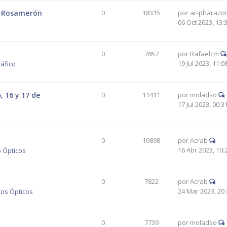
d. Rosamerón
0
18315
por
ar-pharazo
06 Oct 2023, 13:
0
7857
por
Rafaelcm
19 Jul 2023, 11:0
áfico
 16 y 17 de
0
11411
por
moladso
17 Jul 2023, 00:3
0
10898
por
Acrab
16 Abr 2023, 10:
 Ópticos
0
7822
por
Acrab
24 Mar 2023, 20:
tos Ópticos
0
7739
por
moladso