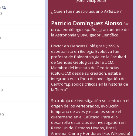
(Foto: Wikipedia)
n
¿ Quién fue nuestro usuario
Arbacia
?
33
Patricio Domínguez Alonso
fue
un paleontólogo español, gran amante de
la Astronomía y Divulgador Científico.
8
Doctor en Ciencias Biológicas (1999) y
especialista en Biología Evolutiva fue
profesor de Paleontología en la Facultad
de Ciencias Geológicas de la UCM.
1
Miembro del Instituto de Geociencias
(CSIC-UCM) desde su creación, estaba
integrado en la línea de Investigación del
Centro “Episodios críticos en la historia de
la Tierra”.
29
Su trabajo de investigación se centró en el
origen de los vertebrados, evolución
temprana de aves y estudios sobre el
30
cuaternario en el Caúcaso. Para ello
desarrolló estancias de investigación en
Reino Unido, Estados Unidos, Brasil,
Armenia, China y Honduras (Fte. Wikipedia)