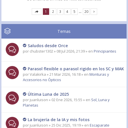
1
2
3
4
5
…
20
Temas
Saludos desde Orce
por
chubster1302
» 08 Jul 2026, 21:39 » en
Principiantes
Parasol flexible o parasol rigido en los SC y MAK
por
Valakirka
» 21 Mar 2026, 16:18 » en
Monturas y
Accesorios no Ópticos
Última Luna de 2025
por
juanluison
» 02 Ene 2026, 15:55 » en
Sol, Luna y
Planetas
La brujería de la IA y mis fotos
por
juanluison
» 25 Dic 2025, 19:19 » en
Escaparate