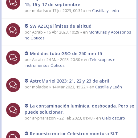
15, 16 y 17 de septiembre
por
moladso
» 17 Jul 2023, 00:31 » en
Castilla y León
SW AZEQ6 límites de altitud
por
Acrab
» 16 Abr 2023, 10:29 » en
Monturas y Accesorios
no Ópticos
Medidas tubo GSO de 250 mm f5
por
Acrab
» 24 Mar 2023, 20:30 » en
Telescopios e
Instrumentos Ópticos
AstroMuriel 2023: 21, 22 y 23 de abril
por
moladso
» 14 Mar 2023, 15:22 » en
Castilla y León
La contaminación lumínica, desbocada. Pero se
puede solucionar.
por
ar-pharazon
» 22 Feb 2023, 01:48 » en
Cielo oscuro
Repuesto motor Celestron montura SLT