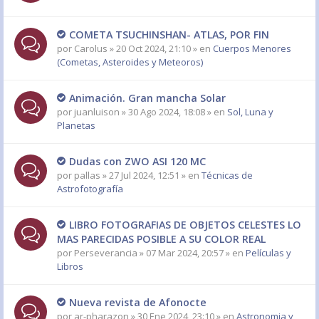
COMETA TSUCHINSHAN- ATLAS, POR FIN
por
Carolus
» 20 Oct 2024, 21:10 » en
Cuerpos Menores
(Cometas, Asteroides y Meteoros)
Animación. Gran mancha Solar
por
juanluison
» 30 Ago 2024, 18:08 » en
Sol, Luna y
Planetas
Dudas con ZWO ASI 120 MC
por
pallas
» 27 Jul 2024, 12:51 » en
Técnicas de
Astrofotografía
LIBRO FOTOGRAFIAS DE OBJETOS CELESTES LO
MAS PARECIDAS POSIBLE A SU COLOR REAL
por
Perseverancia
» 07 Mar 2024, 20:57 » en
Películas y
Libros
Nueva revista de Afonocte
por
ar-pharazon
» 30 Ene 2024, 23:10 » en
Astronomia y