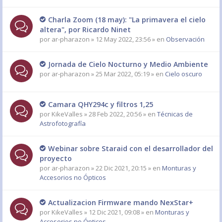
Charla Zoom (18 may): "La primavera el cielo
altera", por Ricardo Ninet
por
ar-pharazon
» 12 May 2022, 23:56 » en
Observación
Jornada de Cielo Nocturno y Medio Ambiente
por
ar-pharazon
» 25 Mar 2022, 05:19 » en
Cielo oscuro
Camara QHY294c y filtros 1,25
por
KikeValles
» 28 Feb 2022, 20:56 » en
Técnicas de
Astrofotografía
Webinar sobre Staraid con el desarrollador del
proyecto
por
ar-pharazon
» 22 Dic 2021, 20:15 » en
Monturas y
Accesorios no Ópticos
Actualizacion Firmware mando NexStar+
por
KikeValles
» 12 Dic 2021, 09:08 » en
Monturas y
Accesorios no Ópticos