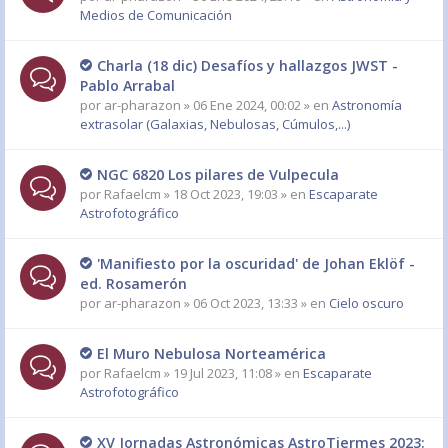
Medios de Comunicación
Charla (18 dic) Desafíos y hallazgos JWST -
Pablo Arrabal
por
ar-pharazon
» 06 Ene 2024, 00:02 » en
Astronomía
extrasolar (Galaxias, Nebulosas, Cúmulos,...)
NGC 6820 Los pilares de Vulpecula
por
Rafaelcm
» 18 Oct 2023, 19:03 » en
Escaparate
Astrofotográfico
'Manifiesto por la oscuridad' de Johan Eklöf -
ed. Rosamerón
por
ar-pharazon
» 06 Oct 2023, 13:33 » en
Cielo oscuro
El Muro Nebulosa Norteamérica
por
Rafaelcm
» 19 Jul 2023, 11:08 » en
Escaparate
Astrofotográfico
XV Jornadas Astronómicas AstroTiermes 2023: