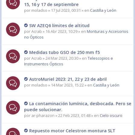
15, 16 y 17 de septiembre
por
moladso
» 17 Jul 2023, 00:31 » en
Castilla y León
SW AZEQ6 límites de altitud
por
Acrab
» 16 Abr 2023, 10:29 » en
Monturas y Accesorios
no Ópticos
Medidas tubo GSO de 250 mm f5
por
Acrab
» 24 Mar 2023, 20:30 » en
Telescopios e
Instrumentos Ópticos
AstroMuriel 2023: 21, 22 y 23 de abril
por
moladso
» 14 Mar 2023, 15:22 » en
Castilla y León
La contaminación lumínica, desbocada. Pero se
puede solucionar.
por
ar-pharazon
» 22 Feb 2023, 01:48 » en
Cielo oscuro
Repuesto motor Celestron montura SLT