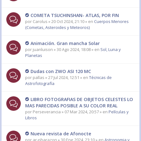
COMETA TSUCHINSHAN- ATLAS, POR FIN
por
Carolus
» 20 Oct 2024, 21:10 » en
Cuerpos Menores
(Cometas, Asteroides y Meteoros)
Animación. Gran mancha Solar
por
juanluison
» 30 Ago 2024, 18:08 » en
Sol, Luna y
Planetas
Dudas con ZWO ASI 120 MC
por
pallas
» 27 Jul 2024, 12:51 » en
Técnicas de
Astrofotografía
LIBRO FOTOGRAFIAS DE OBJETOS CELESTES LO
MAS PARECIDAS POSIBLE A SU COLOR REAL
por
Perseverancia
» 07 Mar 2024, 20:57 » en
Películas y
Libros
Nueva revista de Afonocte
por
ar-pharazon
» 30 Ene 2024, 23:10 » en
Astronomia y