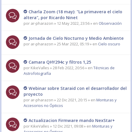
Charla Zoom (18 may): "La primavera el cielo
altera", por Ricardo Ninet
por
ar-pharazon
» 12 May 2022, 23:56 » en
Observación
Jornada de Cielo Nocturno y Medio Ambiente
por
ar-pharazon
» 25 Mar 2022, 05:19 » en
Cielo oscuro
Camara QHY294c y filtros 1,25
por
KikeValles
» 28 Feb 2022, 20:56 » en
Técnicas de
Astrofotografía
Webinar sobre Staraid con el desarrollador del
proyecto
por
ar-pharazon
» 22 Dic 2021, 20:15 » en
Monturas y
Accesorios no Ópticos
Actualizacion Firmware mando NexStar+
por
KikeValles
» 12 Dic 2021, 09:08 » en
Monturas y
Accesorios no Ópticos