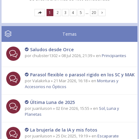
1
2
3
4
5
…
20
Temas
Saludos desde Orce
por
chubster1302
» 08 Jul 2026, 21:39 » en
Principiantes
Parasol flexible o parasol rigido en los SC y MAK
por
Valakirka
» 21 Mar 2026, 16:18 » en
Monturas y
Accesorios no Ópticos
Última Luna de 2025
por
juanluison
» 02 Ene 2026, 15:55 » en
Sol, Luna y
Planetas
La brujería de la IA y mis fotos
por
juanluison
» 25 Dic 2025, 19:19 » en
Escaparate