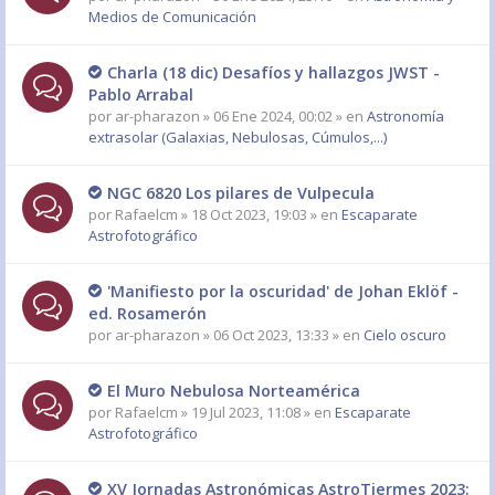
Medios de Comunicación
Charla (18 dic) Desafíos y hallazgos JWST -
Pablo Arrabal
por
ar-pharazon
» 06 Ene 2024, 00:02 » en
Astronomía
extrasolar (Galaxias, Nebulosas, Cúmulos,...)
NGC 6820 Los pilares de Vulpecula
por
Rafaelcm
» 18 Oct 2023, 19:03 » en
Escaparate
Astrofotográfico
'Manifiesto por la oscuridad' de Johan Eklöf -
ed. Rosamerón
por
ar-pharazon
» 06 Oct 2023, 13:33 » en
Cielo oscuro
El Muro Nebulosa Norteamérica
por
Rafaelcm
» 19 Jul 2023, 11:08 » en
Escaparate
Astrofotográfico
XV Jornadas Astronómicas AstroTiermes 2023: