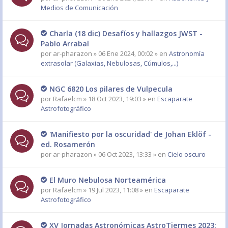
Medios de Comunicación
Charla (18 dic) Desafíos y hallazgos JWST -
Pablo Arrabal
por
ar-pharazon
» 06 Ene 2024, 00:02 » en
Astronomía
extrasolar (Galaxias, Nebulosas, Cúmulos,...)
NGC 6820 Los pilares de Vulpecula
por
Rafaelcm
» 18 Oct 2023, 19:03 » en
Escaparate
Astrofotográfico
'Manifiesto por la oscuridad' de Johan Eklöf -
ed. Rosamerón
por
ar-pharazon
» 06 Oct 2023, 13:33 » en
Cielo oscuro
El Muro Nebulosa Norteamérica
por
Rafaelcm
» 19 Jul 2023, 11:08 » en
Escaparate
Astrofotográfico
XV Jornadas Astronómicas AstroTiermes 2023: