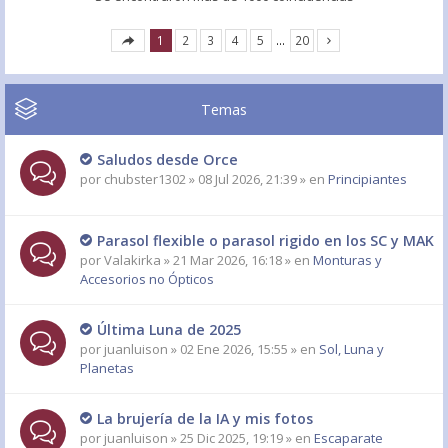
1
2
3
4
5
…
20
Temas
Saludos desde Orce
por
chubster1302
» 08 Jul 2026, 21:39 » en
Principiantes
Parasol flexible o parasol rigido en los SC y MAK
por
Valakirka
» 21 Mar 2026, 16:18 » en
Monturas y
Accesorios no Ópticos
Última Luna de 2025
por
juanluison
» 02 Ene 2026, 15:55 » en
Sol, Luna y
Planetas
La brujería de la IA y mis fotos
por
juanluison
» 25 Dic 2025, 19:19 » en
Escaparate