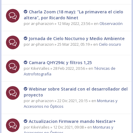
Charla Zoom (18 may): "La primavera el cielo
altera", por Ricardo Ninet
por
ar-pharazon
» 12 May 2022, 23:56 » en
Observación
Jornada de Cielo Nocturno y Medio Ambiente
por
ar-pharazon
» 25 Mar 2022, 05:19 » en
Cielo oscuro
Camara QHY294c y filtros 1,25
por
KikeValles
» 28 Feb 2022, 20:56 » en
Técnicas de
Astrofotografía
Webinar sobre Staraid con el desarrollador del
proyecto
por
ar-pharazon
» 22 Dic 2021, 20:15 » en
Monturas y
Accesorios no Ópticos
Actualizacion Firmware mando NexStar+
por
KikeValles
» 12 Dic 2021, 09:08 » en
Monturas y
Accesorios no Ópticos