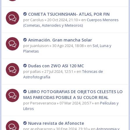
COMETA TSUCHINSHAN- ATLAS, POR FIN
por
Carolus
» 20 Oct 2024, 21:10 » en
Cuerpos Menores
(Cometas, Asteroides y Meteoros)
Animación. Gran mancha Solar
por
juanluison
» 30 Ago 2024, 18:08 » en
Sol, Luna y
Planetas
Dudas con ZWO ASI 120 MC
por
pallas
» 27 Jul 2024, 12:51 » en
Técnicas de
Astrofotografía
LIBRO FOTOGRAFIAS DE OBJETOS CELESTES LO
MAS PARECIDAS POSIBLE A SU COLOR REAL
por
Perseverancia
» 07 Mar 2024, 20:57 » en
Películas y
Libros
Nueva revista de Afonocte
por
ar-pharazon
» 30 Ene 2024, 23:10 » en
Astronomia y