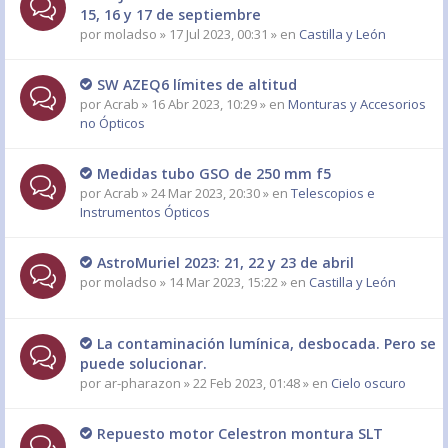
15, 16 y 17 de septiembre
por
moladso
» 17 Jul 2023, 00:31 » en
Castilla y León
SW AZEQ6 límites de altitud
por
Acrab
» 16 Abr 2023, 10:29 » en
Monturas y Accesorios
no Ópticos
Medidas tubo GSO de 250 mm f5
por
Acrab
» 24 Mar 2023, 20:30 » en
Telescopios e
Instrumentos Ópticos
AstroMuriel 2023: 21, 22 y 23 de abril
por
moladso
» 14 Mar 2023, 15:22 » en
Castilla y León
La contaminación lumínica, desbocada. Pero se
puede solucionar.
por
ar-pharazon
» 22 Feb 2023, 01:48 » en
Cielo oscuro
Repuesto motor Celestron montura SLT