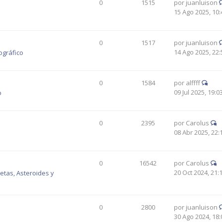
0
1515
por
juanluison
15 Ago 2025, 10:
0
1517
por
juanluison
14 Ago 2025, 22:
ográfico
0
1584
por
alffff
09 Jul 2025, 19:0
o
0
2395
por
Carolus
08 Abr 2025, 22:
0
16542
por
Carolus
20 Oct 2024, 21:
tas, Asteroides y
0
2800
por
juanluison
30 Ago 2024, 18: