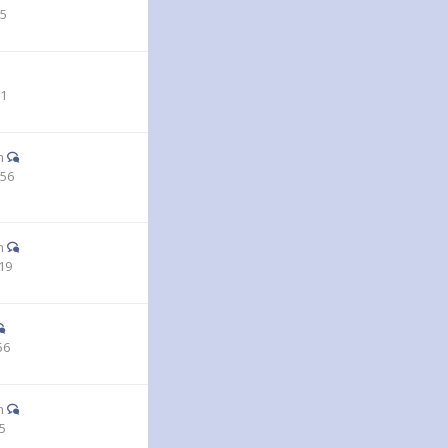
35
51
n
:56
n
19
56
n
15