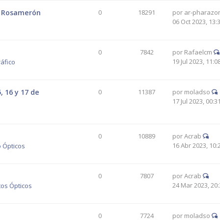
d. Rosamerón
0
18291
por
ar-pharazo
06 Oct 2023, 13:
0
7842
por
Rafaelcm
19 Jul 2023, 11:0
áfico
 16 y 17 de
0
11387
por
moladso
17 Jul 2023, 00:3
0
10889
por
Acrab
16 Abr 2023, 10:
 Ópticos
0
7807
por
Acrab
24 Mar 2023, 20:
tos Ópticos
0
7724
por
moladso