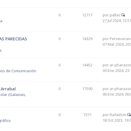
0
12717
por
pallas
27 Jul 2024, 12:5
ía
AS PARECIDAS
0
14329
por
Perseveran
07 Mar 2024, 20:
os
0
14452
por
ar-pharazo
30 Ene 2024, 23:
ios de Comunicación
 Arrabal
0
17590
por
ar-pharazo
06 Ene 2024, 00:
olar (Galaxias,
0
7371
por
Rafaelcm
18 Oct 2023, 19:
ráfico