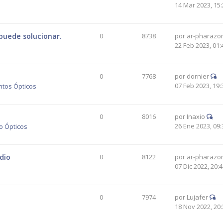
14 Mar 2023, 15:
puede solucionar.
0
8738
por
ar-pharazo
22 Feb 2023, 01:
0
7768
por
dornier
07 Feb 2023, 19:
ntos Ópticos
0
8016
por
Inaxio
26 Ene 2023, 09:
o Ópticos
dio
0
8122
por
ar-pharazo
07 Dic 2022, 20:
0
7974
por
Lujafer
18 Nov 2022, 20: