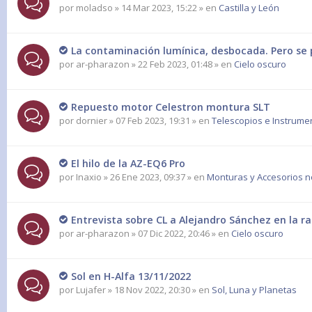
por
moladso
» 14 Mar 2023, 15:22 » en
Castilla y León
La contaminación lumínica, desbocada. Pero se 
por
ar-pharazon
» 22 Feb 2023, 01:48 » en
Cielo oscuro
Repuesto motor Celestron montura SLT
por
dornier
» 07 Feb 2023, 19:31 » en
Telescopios e Instrume
El hilo de la AZ-EQ6 Pro
por
Inaxio
» 26 Ene 2023, 09:37 » en
Monturas y Accesorios n
Entrevista sobre CL a Alejandro Sánchez en la ra
por
ar-pharazon
» 07 Dic 2022, 20:46 » en
Cielo oscuro
Sol en H-Alfa 13/11/2022
por
Lujafer
» 18 Nov 2022, 20:30 » en
Sol, Luna y Planetas