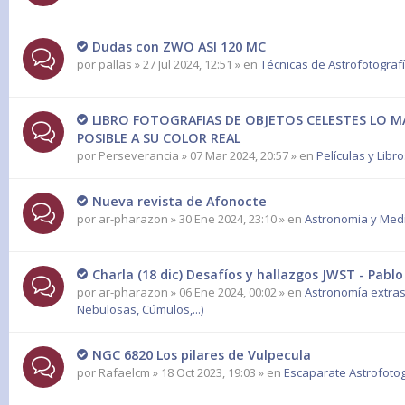
Dudas con ZWO ASI 120 MC
por
pallas
» 27 Jul 2024, 12:51 » en
Técnicas de Astrofotograf
LIBRO FOTOGRAFIAS DE OBJETOS CELESTES LO M
POSIBLE A SU COLOR REAL
por
Perseverancia
» 07 Mar 2024, 20:57 » en
Películas y Libr
Nueva revista de Afonocte
por
ar-pharazon
» 30 Ene 2024, 23:10 » en
Astronomia y Med
Charla (18 dic) Desafíos y hallazgos JWST - Pablo
por
ar-pharazon
» 06 Ene 2024, 00:02 » en
Astronomía extras
Nebulosas, Cúmulos,...)
NGC 6820 Los pilares de Vulpecula
por
Rafaelcm
» 18 Oct 2023, 19:03 » en
Escaparate Astrofotog