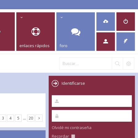
enlaces rápidos
foro
Identificarse
3
4
5
…
20
Olvidé mi contraseña
Recordar