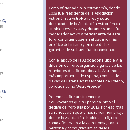
22
Como aficionado a la Astronomía, desde
2008 fue Presidente de la Asociación
Astronómica AstroHenares y socio
n
destacado de la Asociación Astronómica
48
Hubble. Desde 2005 y durante 8 años fue
moderador activo y permanente de este
foro, convirtiéndose en el usuario más
prolífico del mismo y en uno de los
garantes de su buen funcionamiento.
31
Con el apoyo de la Asociación Hubble y la
difusión del foro, organizó algunas de las
reuniones de aficionados a la Astronomía
37
más importantes de España, como la de
Navas de Estena en los Montes de Toledo,
conocida como “AstroArbacia”.
n
Podemos afirmar sin temor a
46
equivocarnos que su pérdida inició el
declive del foro allá por 2013. Por eso, tras
su renovación queremos rendir homenaje
desde la Asociación Hubble a su figura
30
como aficionado a la Astronomía, como
persona y como gran amigo de los