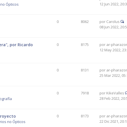
12 Jun 2022, 20:
 no Ópticos
0
8062
por
Carolus
08 Jun 2022, 20:
era", por Ricardo
0
8175
por
ar-pharazo
12 May 2022, 23
0
8131
por
ar-pharazo
25 Mar 2022, 05:
0
7918
por
KikeValles
28 Feb 2022, 20:
ografía
proyecto
0
8173
por
ar-pharazo
22 Dic 2021, 20:
ios no Ópticos