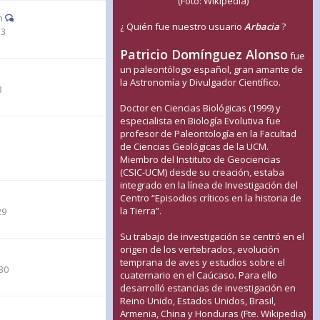
(Foto: Wikipedia)
n
¿ Quién fue nuestro usuario
Arbacia
?
33
Patricio Domínguez Alonso
fue
un paleontólogo español, gran amante de
la Astronomía y Divulgador Científico.
8
Doctor en Ciencias Biológicas (1999) y
especialista en Biología Evolutiva fue
profesor de Paleontología en la Facultad
de Ciencias Geológicas de la UCM.
1
Miembro del Instituto de Geociencias
(CSIC-UCM) desde su creación, estaba
integrado en la línea de Investigación del
Centro “Episodios críticos en la historia de
la Tierra”.
29
Su trabajo de investigación se centró en el
origen de los vertebrados, evolución
temprana de aves y estudios sobre el
30
cuaternario en el Caúcaso. Para ello
desarrolló estancias de investigación en
Reino Unido, Estados Unidos, Brasil,
Armenia, China y Honduras (Fte. Wikipedia)