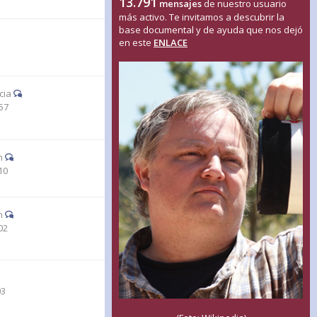
13.791
mensajes
de nuestro usuario
más activo. Te invitamos a descubrir la
base documental y de ayuda que nos dejó
en este
ENLACE
1
cia
57
n
10
n
02
03