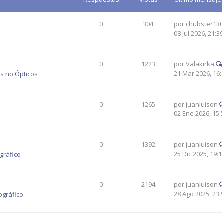
0
304
por
chubster13
08 Jul 2026, 21:3
0
1223
por
Valakirka
21 Mar 2026, 16:
s no Ópticos
0
1265
por
juanluison
02 Ene 2026, 15:
0
1392
por
juanluison
25 Dic 2025, 19:
gráfico
0
2194
por
juanluison
28 Ago 2025, 23:
ográfico