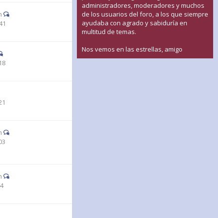
administradores, moderadores y muchos
n
de los usuarios del foro, a los que siempre
ayudaba con agrado y sabiduría en
41
multitud de temas.
Nos vemos en las estrellas, amigo
18
21
n
03
n
44