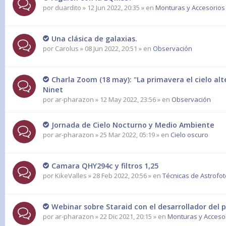
por
duardito
» 12 Jun 2022, 20:35 » en
Monturas y Accesorios
Una clásica de galaxias.
por
Carolus
» 08 Jun 2022, 20:51 » en
Observación
Charla Zoom (18 may): "La primavera el cielo alt
Ninet
por
ar-pharazon
» 12 May 2022, 23:56 » en
Observación
Jornada de Cielo Nocturno y Medio Ambiente
por
ar-pharazon
» 25 Mar 2022, 05:19 » en
Cielo oscuro
Camara QHY294c y filtros 1,25
por
KikeValles
» 28 Feb 2022, 20:56 » en
Técnicas de Astrofot
Webinar sobre Staraid con el desarrollador del 
por
ar-pharazon
» 22 Dic 2021, 20:15 » en
Monturas y Accesor