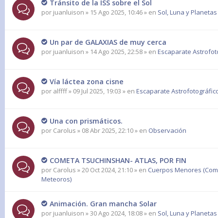
Tránsito de la ISS sobre el Sol
por
juanluison
» 15 Ago 2025, 10:46 » en
Sol, Luna y Planetas
Un par de GALAXIAS de muy cerca
por
juanluison
» 14 Ago 2025, 22:58 » en
Escaparate Astrofot
Vía láctea zona cisne
por
alffff
» 09 Jul 2025, 19:03 » en
Escaparate Astrofotográfic
Una con prismáticos.
por
Carolus
» 08 Abr 2025, 22:10 » en
Observación
COMETA TSUCHINSHAN- ATLAS, POR FIN
por
Carolus
» 20 Oct 2024, 21:10 » en
Cuerpos Menores (Come
Meteoros)
Animación. Gran mancha Solar
por
juanluison
» 30 Ago 2024, 18:08 » en
Sol, Luna y Planetas