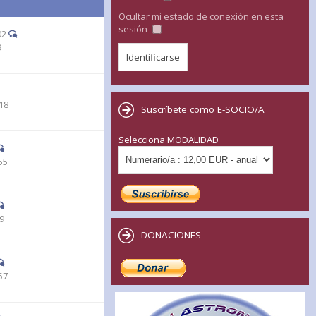
Ocultar mi estado de conexión en esta
sesión
02
9
18
Suscríbete como E-SOCIO/A
Selecciona MODALIDAD
55
19
DONACIONES
57