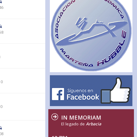
46
58
3
10
10
IN MEMORIAM
El legado de
Arbacia
08