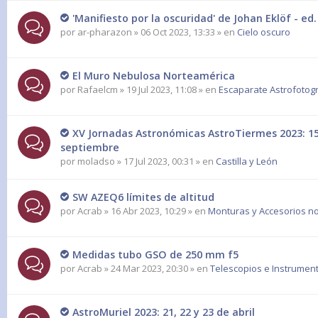
'Manifiesto por la oscuridad' de Johan Eklöf - e
por
ar-pharazon
» 06 Oct 2023, 13:33 » en
Cielo oscuro
El Muro Nebulosa Norteamérica
por
Rafaelcm
» 19 Jul 2023, 11:08 » en
Escaparate Astrofotogr
XV Jornadas Astronómicas AstroTiermes 2023: 15,
septiembre
por
moladso
» 17 Jul 2023, 00:31 » en
Castilla y León
SW AZEQ6 límites de altitud
por
Acrab
» 16 Abr 2023, 10:29 » en
Monturas y Accesorios no
Medidas tubo GSO de 250 mm f5
por
Acrab
» 24 Mar 2023, 20:30 » en
Telescopios e Instrumen
AstroMuriel 2023: 21, 22 y 23 de abril