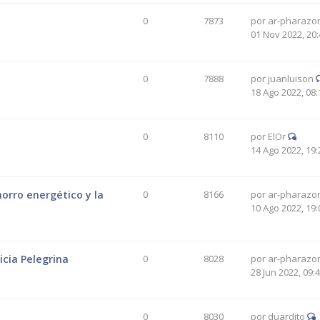
0
7873
por
ar-pharazo
01 Nov 2022, 20:
0
7888
por
juanluison
18 Ago 2022, 08:
0
8110
por
ElOr
14 Ago 2022, 19:
orro energético y la
0
8166
por
ar-pharazo
10 Ago 2022, 19:
icia Pelegrina
0
8028
por
ar-pharazo
28 Jun 2022, 09:
0
8030
por
duardito