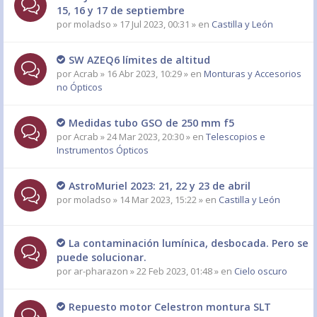
15, 16 y 17 de septiembre
por
moladso
» 17 Jul 2023, 00:31 » en
Castilla y León
SW AZEQ6 límites de altitud
por
Acrab
» 16 Abr 2023, 10:29 » en
Monturas y Accesorios
no Ópticos
Medidas tubo GSO de 250 mm f5
por
Acrab
» 24 Mar 2023, 20:30 » en
Telescopios e
Instrumentos Ópticos
AstroMuriel 2023: 21, 22 y 23 de abril
por
moladso
» 14 Mar 2023, 15:22 » en
Castilla y León
La contaminación lumínica, desbocada. Pero se
puede solucionar.
por
ar-pharazon
» 22 Feb 2023, 01:48 » en
Cielo oscuro
Repuesto motor Celestron montura SLT