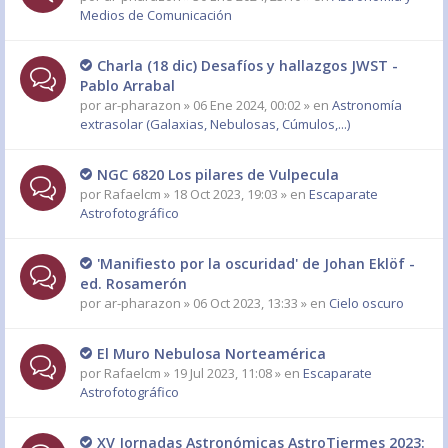
Medios de Comunicación
Charla (18 dic) Desafíos y hallazgos JWST -
Pablo Arrabal
por
ar-pharazon
» 06 Ene 2024, 00:02 » en
Astronomía
extrasolar (Galaxias, Nebulosas, Cúmulos,...)
NGC 6820 Los pilares de Vulpecula
por
Rafaelcm
» 18 Oct 2023, 19:03 » en
Escaparate
Astrofotográfico
'Manifiesto por la oscuridad' de Johan Eklöf -
ed. Rosamerón
por
ar-pharazon
» 06 Oct 2023, 13:33 » en
Cielo oscuro
El Muro Nebulosa Norteamérica
por
Rafaelcm
» 19 Jul 2023, 11:08 » en
Escaparate
Astrofotográfico
XV Jornadas Astronómicas AstroTiermes 2023: