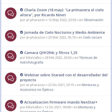
Charla Zoom (18 may): "La primavera el cielo
altera", por Ricardo Ninet
por
ar-pharazon
» 12 May 2022, 23:56 » en
Observación
Jornada de Cielo Nocturno y Medio Ambiente
por
ar-pharazon
» 25 Mar 2022, 05:19 » en
Cielo oscuro
Camara QHY294c y filtros 1,25
por
KikeValles
» 28 Feb 2022, 20:56 » en
Técnicas de
Astrofotografía
Webinar sobre Staraid con el desarrollador del
proyecto
por
ar-pharazon
» 22 Dic 2021, 20:15 » en
Monturas y
Accesorios no Ópticos
Actualizacion Firmware mando NexStar+
por
KikeValles
» 12 Dic 2021, 09:08 » en
Monturas y
Accesorios no Ópticos