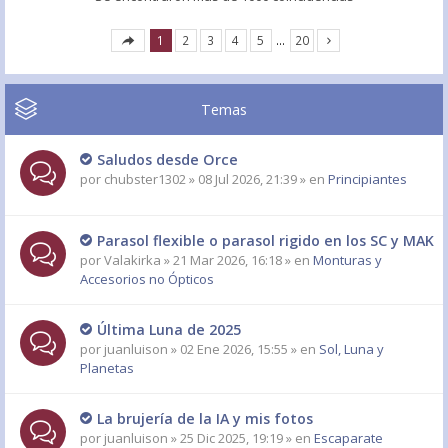
1
2
3
4
5
…
20
Temas
Saludos desde Orce
por
chubster1302
» 08 Jul 2026, 21:39 » en
Principiantes
Parasol flexible o parasol rigido en los SC y MAK
por
Valakirka
» 21 Mar 2026, 16:18 » en
Monturas y
Accesorios no Ópticos
Última Luna de 2025
por
juanluison
» 02 Ene 2026, 15:55 » en
Sol, Luna y
Planetas
La brujería de la IA y mis fotos
por
juanluison
» 25 Dic 2025, 19:19 » en
Escaparate