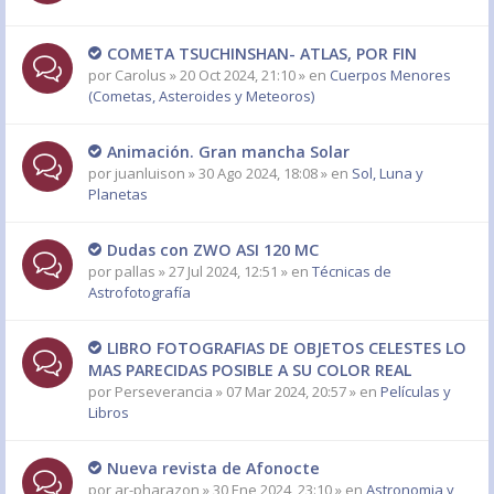
COMETA TSUCHINSHAN- ATLAS, POR FIN
por
Carolus
» 20 Oct 2024, 21:10 » en
Cuerpos Menores
(Cometas, Asteroides y Meteoros)
Animación. Gran mancha Solar
por
juanluison
» 30 Ago 2024, 18:08 » en
Sol, Luna y
Planetas
Dudas con ZWO ASI 120 MC
por
pallas
» 27 Jul 2024, 12:51 » en
Técnicas de
Astrofotografía
LIBRO FOTOGRAFIAS DE OBJETOS CELESTES LO
MAS PARECIDAS POSIBLE A SU COLOR REAL
por
Perseverancia
» 07 Mar 2024, 20:57 » en
Películas y
Libros
Nueva revista de Afonocte
por
ar-pharazon
» 30 Ene 2024, 23:10 » en
Astronomia y