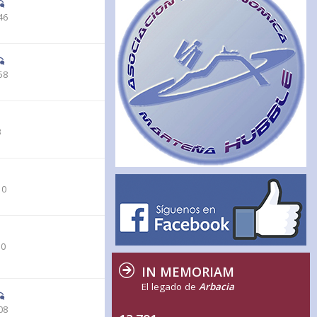
46
58
3
10
10
IN MEMORIAM
El legado de
Arbacia
08