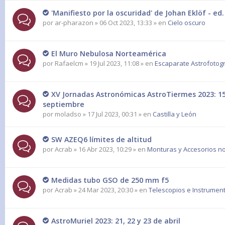
'Manifiesto por la oscuridad' de Johan Eklöf - e
por
ar-pharazon
» 06 Oct 2023, 13:33 » en
Cielo oscuro
El Muro Nebulosa Norteamérica
por
Rafaelcm
» 19 Jul 2023, 11:08 » en
Escaparate Astrofotogr
XV Jornadas Astronómicas AstroTiermes 2023: 15,
septiembre
por
moladso
» 17 Jul 2023, 00:31 » en
Castilla y León
SW AZEQ6 límites de altitud
por
Acrab
» 16 Abr 2023, 10:29 » en
Monturas y Accesorios no
Medidas tubo GSO de 250 mm f5
por
Acrab
» 24 Mar 2023, 20:30 » en
Telescopios e Instrumen
AstroMuriel 2023: 21, 22 y 23 de abril