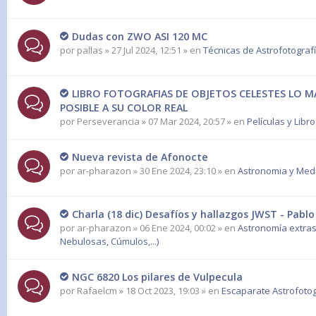
Dudas con ZWO ASI 120 MC
por
pallas
» 27 Jul 2024, 12:51 » en
Técnicas de Astrofotograf
LIBRO FOTOGRAFIAS DE OBJETOS CELESTES LO M
POSIBLE A SU COLOR REAL
por
Perseverancia
» 07 Mar 2024, 20:57 » en
Películas y Libr
Nueva revista de Afonocte
por
ar-pharazon
» 30 Ene 2024, 23:10 » en
Astronomia y Med
Charla (18 dic) Desafíos y hallazgos JWST - Pablo
por
ar-pharazon
» 06 Ene 2024, 00:02 » en
Astronomía extras
Nebulosas, Cúmulos,...)
NGC 6820 Los pilares de Vulpecula
por
Rafaelcm
» 18 Oct 2023, 19:03 » en
Escaparate Astrofotog