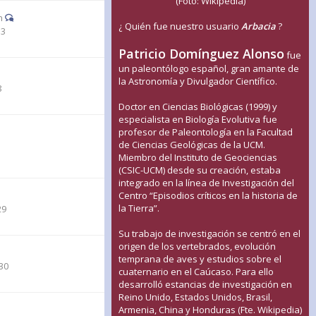
(Foto: Wikipedia)
n
¿ Quién fue nuestro usuario
Arbacia
?
33
Patricio Domínguez Alonso
fue
un paleontólogo español, gran amante de
la Astronomía y Divulgador Científico.
8
Doctor en Ciencias Biológicas (1999) y
especialista en Biología Evolutiva fue
profesor de Paleontología en la Facultad
de Ciencias Geológicas de la UCM.
1
Miembro del Instituto de Geociencias
(CSIC-UCM) desde su creación, estaba
integrado en la línea de Investigación del
Centro “Episodios críticos en la historia de
la Tierra”.
29
Su trabajo de investigación se centró en el
origen de los vertebrados, evolución
temprana de aves y estudios sobre el
30
cuaternario en el Caúcaso. Para ello
desarrolló estancias de investigación en
Reino Unido, Estados Unidos, Brasil,
Armenia, China y Honduras (Fte. Wikipedia)