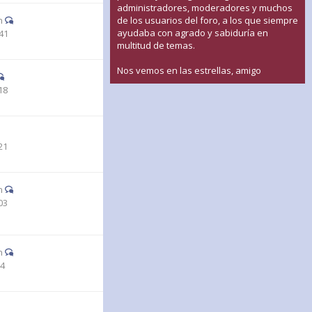
administradores, moderadores y muchos
n
de los usuarios del foro, a los que siempre
ayudaba con agrado y sabiduría en
41
multitud de temas.
Nos vemos en las estrellas, amigo
18
21
n
03
n
44