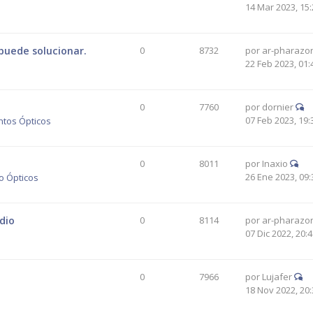
14 Mar 2023, 15:
puede solucionar.
0
8732
por
ar-pharazo
22 Feb 2023, 01:
0
7760
por
dornier
07 Feb 2023, 19:
ntos Ópticos
0
8011
por
Inaxio
26 Ene 2023, 09:
o Ópticos
dio
0
8114
por
ar-pharazo
07 Dic 2022, 20:
0
7966
por
Lujafer
18 Nov 2022, 20: