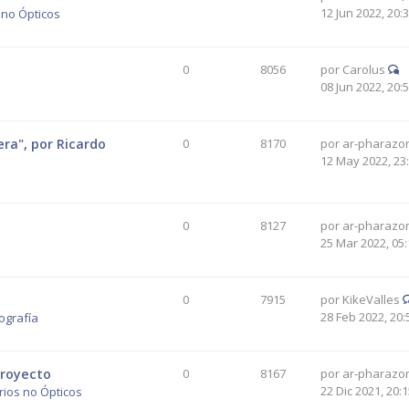
12 Jun 2022, 20:
 no Ópticos
0
8056
por
Carolus
08 Jun 2022, 20:
era", por Ricardo
0
8170
por
ar-pharazo
12 May 2022, 23
0
8127
por
ar-pharazo
25 Mar 2022, 05:
0
7915
por
KikeValles
28 Feb 2022, 20:
ografía
proyecto
0
8167
por
ar-pharazo
22 Dic 2021, 20:
ios no Ópticos