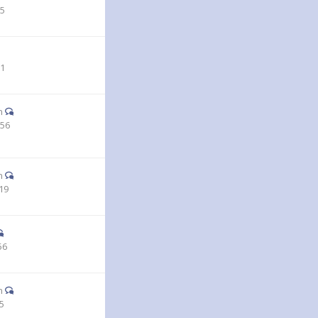
35
51
n
:56
n
19
56
n
15