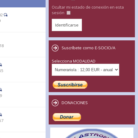
Ocultar mi estado de conexión en esta
sesión
02
9
18
Suscríbete como E-SOCIO/A
Selecciona MODALIDAD
55
19
DONACIONES
57