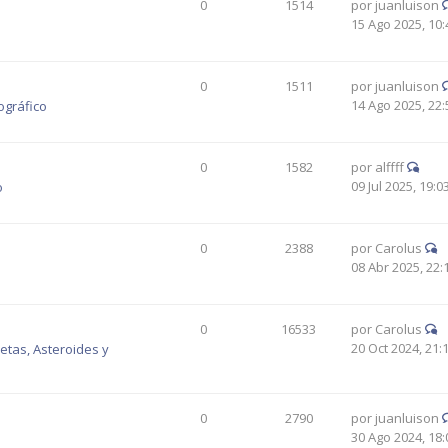
0
1514
por
juanluison
15 Ago 2025, 10:
0
1511
por
juanluison
14 Ago 2025, 22:
ográfico
0
1582
por
alffff
09 Jul 2025, 19:0
o
0
2388
por
Carolus
08 Abr 2025, 22:
0
16533
por
Carolus
20 Oct 2024, 21:
tas, Asteroides y
0
2790
por
juanluison
30 Ago 2024, 18: