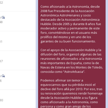
22
Como aficionado a la Astronomía, desde
2008 fue Presidente de la Asociación
Astronómica AstroHenares y socio
n
destacado de la Asociación Astronómica
48
Hubble. Desde 2005 y durante 8 años fue
moderador activo y permanente de este
foro, convirtiéndose en el usuario más
prolífico del mismo y en uno de los
garantes de su buen funcionamiento.
31
Con el apoyo de la Asociación Hubble y la
difusión del foro, organizó algunas de las
reuniones de aficionados a la Astronomía
37
más importantes de España, como la de
Navas de Estena en los Montes de Toledo,
conocida como “AstroArbacia”.
n
Podemos afirmar sin temor a
46
equivocarnos que su pérdida inició el
declive del foro allá por 2013. Por eso, tras
su renovación queremos rendir homenaje
desde la Asociación Hubble a su figura
30
como aficionado a la Astronomía, como
persona y como gran amigo de los