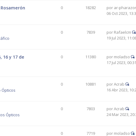
d. Rosamerón
0
18282
por
ar-pharazo
06 Oct 2023, 13:
0
7839
por
Rafaelcm
19 Jul 2023, 11:0
áfico
 16 y 17 de
0
11380
por
moladso
17 Jul 2023, 00:3
0
10881
por
Acrab
16 Abr 2023, 10:
 Ópticos
0
7803
por
Acrab
24 Mar 2023, 20:
tos Ópticos
0
7719
por
moladso