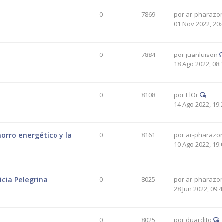
0
7869
por
ar-pharazo
01 Nov 2022, 20:
0
7884
por
juanluison
18 Ago 2022, 08:
0
8108
por
ElOr
14 Ago 2022, 19:
orro energético y la
0
8161
por
ar-pharazo
10 Ago 2022, 19:
icia Pelegrina
0
8025
por
ar-pharazo
28 Jun 2022, 09:
0
8025
por
duardito