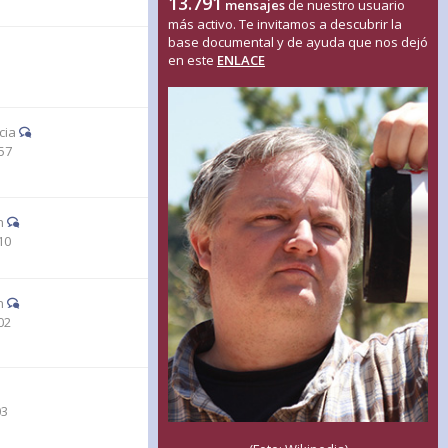
13.791
mensajes
de nuestro usuario
más activo. Te invitamos a descubrir la
base documental y de ayuda que nos dejó
en este
ENLACE
1
cia
57
n
10
n
02
03