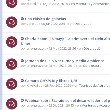
por
duardito
» 12 Jun 2022, 20:35 » en
Monturas y Accesorios
Una clásica de galaxias.
por
Carolus
» 08 Jun 2022, 20:51 » en
Observación
Charla Zoom (18 may): "La primavera el cielo alt
Ninet
por
ar-pharazon
» 12 May 2022, 23:56 » en
Observación
Jornada de Cielo Nocturno y Medio Ambiente
por
ar-pharazon
» 25 Mar 2022, 05:19 » en
Cielo oscuro
Camara QHY294c y filtros 1,25
por
KikeValles
» 28 Feb 2022, 20:56 » en
Técnicas de Astrofot
Webinar sobre Staraid con el desarrollador del 
por
ar-pharazon
» 22 Dic 2021, 20:15 » en
Monturas y Accesor