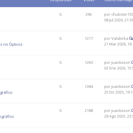
0
296
por
chubster13
08 Jul 2026, 21:3
0
1217
por
Valakirka
21 Mar 2026, 16:
s no Ópticos
0
1263
por
juanluison
02 Ene 2026, 15:
0
1384
por
juanluison
25 Dic 2025, 19:
gráfico
0
2188
por
juanluison
28 Ago 2025, 23:
ográfico