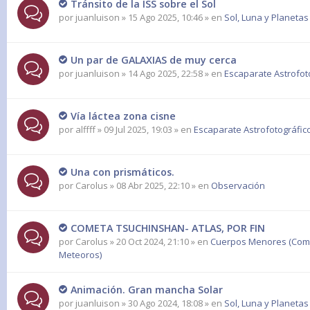
Tránsito de la ISS sobre el Sol
por
juanluison
» 15 Ago 2025, 10:46 » en
Sol, Luna y Planetas
Un par de GALAXIAS de muy cerca
por
juanluison
» 14 Ago 2025, 22:58 » en
Escaparate Astrofot
Vía láctea zona cisne
por
alffff
» 09 Jul 2025, 19:03 » en
Escaparate Astrofotográfic
Una con prismáticos.
por
Carolus
» 08 Abr 2025, 22:10 » en
Observación
COMETA TSUCHINSHAN- ATLAS, POR FIN
por
Carolus
» 20 Oct 2024, 21:10 » en
Cuerpos Menores (Come
Meteoros)
Animación. Gran mancha Solar
por
juanluison
» 30 Ago 2024, 18:08 » en
Sol, Luna y Planetas