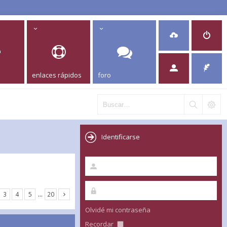
enlaces rápidos
foro
Identificarse
3
4
5
…
20
Olvidé mi contraseña
Recordar