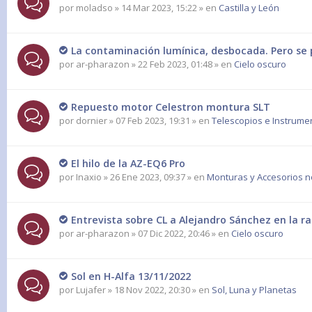
por
moladso
» 14 Mar 2023, 15:22 » en
Castilla y León
La contaminación lumínica, desbocada. Pero se 
por
ar-pharazon
» 22 Feb 2023, 01:48 » en
Cielo oscuro
Repuesto motor Celestron montura SLT
por
dornier
» 07 Feb 2023, 19:31 » en
Telescopios e Instrume
El hilo de la AZ-EQ6 Pro
por
Inaxio
» 26 Ene 2023, 09:37 » en
Monturas y Accesorios n
Entrevista sobre CL a Alejandro Sánchez en la ra
por
ar-pharazon
» 07 Dic 2022, 20:46 » en
Cielo oscuro
Sol en H-Alfa 13/11/2022
por
Lujafer
» 18 Nov 2022, 20:30 » en
Sol, Luna y Planetas