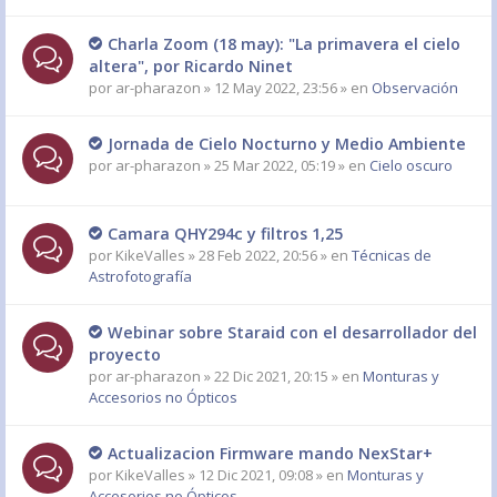
Charla Zoom (18 may): "La primavera el cielo
altera", por Ricardo Ninet
por
ar-pharazon
» 12 May 2022, 23:56 » en
Observación
Jornada de Cielo Nocturno y Medio Ambiente
por
ar-pharazon
» 25 Mar 2022, 05:19 » en
Cielo oscuro
Camara QHY294c y filtros 1,25
por
KikeValles
» 28 Feb 2022, 20:56 » en
Técnicas de
Astrofotografía
Webinar sobre Staraid con el desarrollador del
proyecto
por
ar-pharazon
» 22 Dic 2021, 20:15 » en
Monturas y
Accesorios no Ópticos
Actualizacion Firmware mando NexStar+
por
KikeValles
» 12 Dic 2021, 09:08 » en
Monturas y
Accesorios no Ópticos