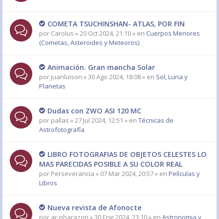
COMETA TSUCHINSHAN- ATLAS, POR FIN
por
Carolus
» 20 Oct 2024, 21:10 » en
Cuerpos Menores
(Cometas, Asteroides y Meteoros)
Animación. Gran mancha Solar
por
juanluison
» 30 Ago 2024, 18:08 » en
Sol, Luna y
Planetas
Dudas con ZWO ASI 120 MC
por
pallas
» 27 Jul 2024, 12:51 » en
Técnicas de
Astrofotografía
LIBRO FOTOGRAFIAS DE OBJETOS CELESTES LO
MAS PARECIDAS POSIBLE A SU COLOR REAL
por
Perseverancia
» 07 Mar 2024, 20:57 » en
Películas y
Libros
Nueva revista de Afonocte
por
ar-pharazon
» 30 Ene 2024, 23:10 » en
Astronomia y