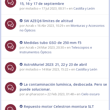
15, 16 y 17 de septiembre
por
moladso
» 17 Jul 2023, 00:31 » en
Castilla y León
SW AZEQ6 límites de altitud
por
Acrab
» 16 Abr 2023, 10:29 » en
Monturas y Accesorios
no Ópticos
Medidas tubo GSO de 250 mm f5
por
Acrab
» 24 Mar 2023, 20:30 » en
Telescopios e
Instrumentos Ópticos
AstroMuriel 2023: 21, 22 y 23 de abril
por
moladso
» 14 Mar 2023, 15:22 » en
Castilla y León
La contaminación lumínica, desbocada. Pero se
puede solucionar.
por
ar-pharazon
» 22 Feb 2023, 01:48 » en
Cielo oscuro
Repuesto motor Celestron montura SLT