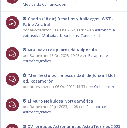
Medios de Comunicación
Charla (18 dic) Desafíos y hallazgos JWST -
Pablo Arrabal
por
ar-pharazon
» 06 Ene 2024, 00:02 » en
Astronomía
extrasolar (Galaxias, Nebulosas, Cúmulos,...)
NGC 6820 Los pilares de Vulpecula
por
Rafaelcm
» 18 Oct 2023, 19:03 » en
Escaparate
Astrofotográfico
'Manifiesto por la oscuridad' de Johan Eklöf -
ed. Rosamerón
por
ar-pharazon
» 06 Oct 2023, 13:33 » en
Cielo oscuro
El Muro Nebulosa Norteamérica
por
Rafaelcm
» 19 Jul 2023, 11:08 » en
Escaparate
Astrofotográfico
XV Jornadas Astronómicas AstroTiermes 2023: