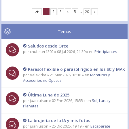
1
2
3
4
5
…
20
Temas
Saludos desde Orce
por
chubster1302
» 08 Jul 2026, 21:39 » en
Principiantes
Parasol flexible o parasol rigido en los SC y MAK
por
Valakirka
» 21 Mar 2026, 16:18 » en
Monturas y
Accesorios no Ópticos
Última Luna de 2025
por
juanluison
» 02 Ene 2026, 15:55 » en
Sol, Luna y
Planetas
La brujería de la IA y mis fotos
por
juanluison
» 25 Dic 2025, 19:19 » en
Escaparate