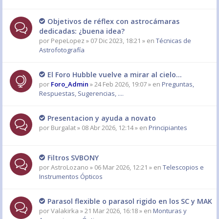
Objetivos de réflex con astrocámaras
dedicadas: ¿buena idea?
por
PepeLopez
» 07 Dic 2023, 18:21 » en
Técnicas de
Astrofotografía
El Foro Hubble vuelve a mirar al cielo...
por
Foro_Admin
» 24 Feb 2026, 19:07 » en
Preguntas,
Respuestas, Sugerencias, ....
Presentacion y ayuda a novato
por
Burgalat
» 08 Abr 2026, 12:14 » en
Principiantes
Filtros SVBONY
por
AstroLozano
» 06 Mar 2026, 12:21 » en
Telescopios e
Instrumentos Ópticos
Parasol flexible o parasol rigido en los SC y MAK
por
Valakirka
» 21 Mar 2026, 16:18 » en
Monturas y