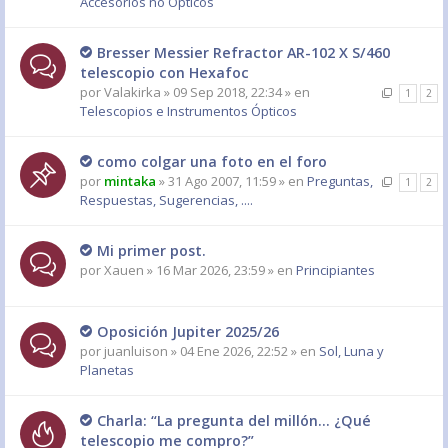
Accesorios no Ópticos
Bresser Messier Refractor AR-102 X S/460
telescopio con Hexafoc
por
Valakirka
» 09 Sep 2018, 22:34 » en
1
2
Telescopios e Instrumentos Ópticos
como colgar una foto en el foro
por
mintaka
» 31 Ago 2007, 11:59 » en
Preguntas,
1
2
Respuestas, Sugerencias, ....
Mi primer post.
por
Xauen
» 16 Mar 2026, 23:59 » en
Principiantes
Oposición Jupiter 2025/26
por
juanluison
» 04 Ene 2026, 22:52 » en
Sol, Luna y
Planetas
Charla: “La pregunta del millón… ¿Qué
telescopio me compro?”