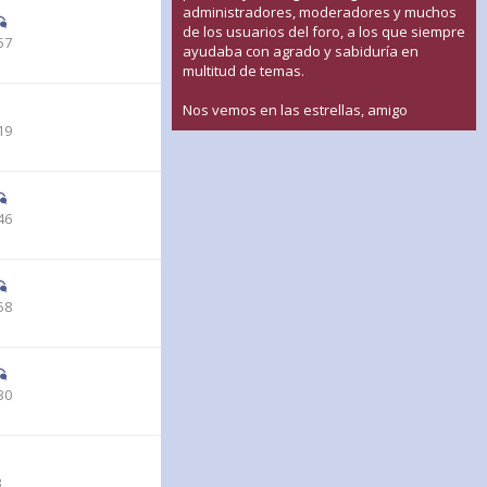
administradores, moderadores y muchos
de los usuarios del foro, a los que siempre
57
ayudaba con agrado y sabiduría en
multitud de temas.
Nos vemos en las estrellas, amigo
19
46
58
30
3