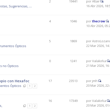
2
19441
por
Altair
16 Abr 2026, 18:
tas, Sugerencias, ....
4
1046
por
thecrow
10 Abr 2026, 05:
5
1869
por
AstroLozan
22 Mar 2026, 14:
trumentos Ópticos
0
1241
por
Valakirka
21 Mar 2026, 16:
s no Ópticos
copio con Hexafoc
17
23513
por
jmh
20 Mar 2026, 22:
mentos Ópticos
1
2
16
17349
por
Valakirka
20 Mar 2026, 01:
s,
1
2