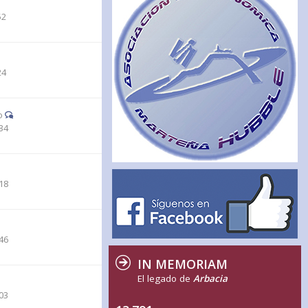
52
24
o
34
18
46
IN MEMORIAM
El legado de
Arbacia
03