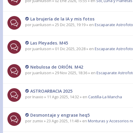
por
juanluison
» 02 Ene 2026, 15:55 » en
Sol, Luna y Planetas
La brujería de la IA y mis fotos
por
juanluison
» 25 Dic 2025, 19:19 » en
Escaparate Astrofoto
Las Pleyades. M45
por
juanluison
» 01 Dic 2025, 20:28 » en
Escaparate Astrofoto
Nebulosa de ORIÓN. M42
por
juanluison
» 29 Nov 2025, 18:36 » en
Escaparate Astrofot
ASTROARBACIA 2025
por
Inaxio
» 11 Ago 2025, 14:32 » en
Castilla-La Mancha
Desmontaje y engrase heq5
por
zumix
» 23 Ago 2025, 11:48 » en
Monturas y Accesorios n