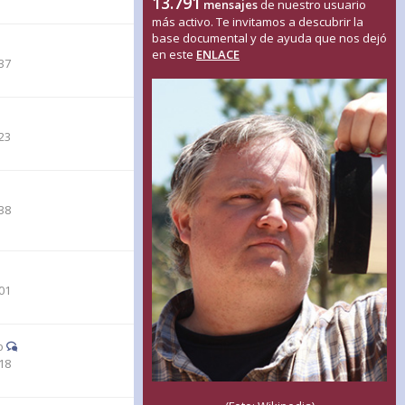
13.791
mensajes
de nuestro usuario
más activo. Te invitamos a descubrir la
base documental y de ayuda que nos dejó
en este
ENLACE
37
23
38
01
o
18