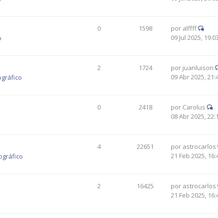
0
1598
por
alffff
09 Jul 2025, 19:0
o
2
1724
por
juanluison
09 Abr 2025, 21:
ográfico
0
2418
por
Carolus
08 Abr 2025, 22:
4
22651
por
astrocarlos
21 Feb 2025, 16:
ográfico
2
16425
por
astrocarlos
21 Feb 2025, 16: