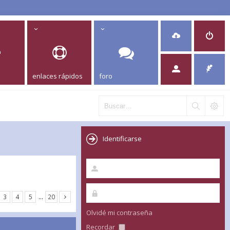
enlaces rápidos
foro
Identificarse
3
4
5
…
20
Olvidé mi contraseña
Recordar