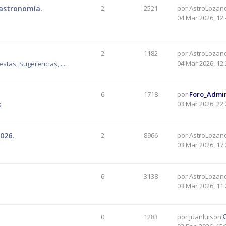
 astronomía.
2
2521
por
AstroLozan
04 Mar 2026, 12:
2
1182
por
AstroLozan
04 Mar 2026, 12:
tas, Sugerencias, ....
6
1718
por
Foro_Admi
03 Mar 2026, 22:
s
026.
2
8966
por
AstroLozan
03 Mar 2026, 17:
6
3138
por
AstroLozan
03 Mar 2026, 11:
0
1283
por
juanluison