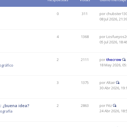
0
311
por
chubster13
08 Jul 2026, 21:3
4
1368
por
Losfueyos2
05 Jul 2026, 18:4
2
2111
por
thecrow
18 May 2026, 05
ográfico
3
1375
por
Altair
30 Abr 2026, 19:
: ¿buena idea?
2
2863
por
Fitz
24 Abr 2026, 18:
tografía