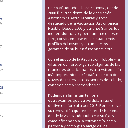
55
Como aficionado a la Astronomía, desde
2008 fue Presidente de la Asociación
Astronómica AstroHenares y socio
destacado de la Asociación Astronómica
19
Hubble. Desde 2005 y durante 8 años fue
moderador activo y permanente de este
foro, convirtiéndose en el usuario más
prolífico del mismo y en uno de los
37
garantes de su buen funcionamiento.
Con el apoyo de la Asociación Hubble y la
difusión del foro, organizó algunas de las
reuniones de aficionados a la Astronomía
25
más importantes de España, como la de
Navas de Estena en los Montes de Toledo,
conocida como “AstroArbacia”.
42
Podemos afirmar sin temor a
equivocarnos que su pérdida inició el
declive del foro allá por 2013. Por eso, tras
su renovación queremos rendir homenaje
desde la Asociación Hubble a su figura
42
como aficionado a la Astronomía, como
persona y como gran amigo de los