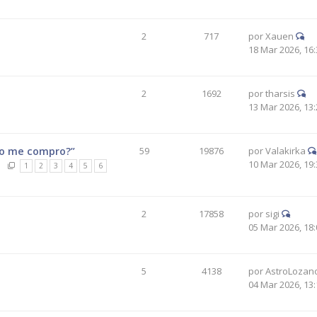
2
717
por
Xauen
18 Mar 2026, 16:
2
1692
por
tharsis
13 Mar 2026, 13:
pio me compro?”
59
19876
por
Valakirka
10 Mar 2026, 19:
1
2
3
4
5
6
2
17858
por
sigi
05 Mar 2026, 18:
5
4138
por
AstroLozan
04 Mar 2026, 13: