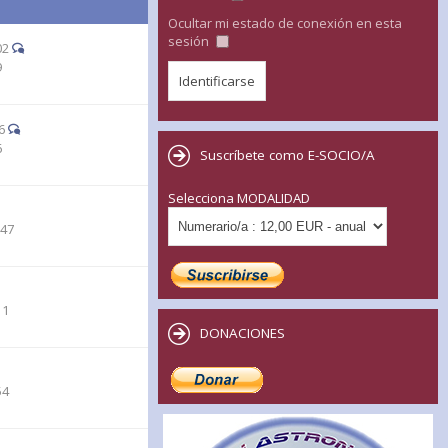
Ocultar mi estado de conexión en esta
sesión
02
9
6
6
Suscríbete como E-SOCIO/A
Selecciona MODALIDAD
:47
11
DONACIONES
54