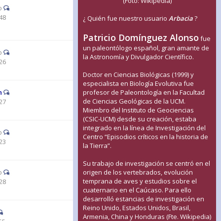
(Foto: Wikipedia)
o
48
¿ Quién fue nuestro usuario
Arbacia
?
Patricio Domínguez Alonso
fue
un paleontólogo español, gran amante de
o
la Astronomía y Divulgador Científico.
26
Doctor en Ciencias Biológicas (1999) y
especialista en Biología Evolutiva fue
n
profesor de Paleontología en la Facultad
de Ciencias Geológicas de la UCM.
27
Miembro del Instituto de Geociencias
(CSIC-UCM) desde su creación, estaba
integrado en la línea de Investigación del
o
Centro “Episodios críticos en la historia de
23
la Tierra”.
Su trabajo de investigación se centró en el
o
origen de los vertebrados, evolución
temprana de aves y estudios sobre el
28
cuaternario en el Caúcaso. Para ello
desarrolló estancias de investigación en
Reino Unido, Estados Unidos, Brasil,
Armenia, China y Honduras (Fte. Wikipedia)