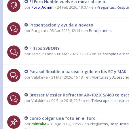
El Foro Hubble vuelve a mirar al cielo...
por
Foro_Admin
» 24 Feb 2026, 19:07 » en
Preguntas, Respues
Presentacion y ayuda a novato
por
Burgalat
» 08 Abr 2026, 12:14 » en
Principiantes
Filtros SVBONY
por
AstroLozano
» 06 Mar 2026, 12:21 » en
Telescopios e Ins
Parasol flexible o parasol rigido en los SC y MAK
por
Valakirka
» 21 Mar 2026, 16:18 » en
Monturas y Accesorio
Bresser Messier Refractor AR-102 X S/460 teles
por
Valakirka
» 09 Sep 2018, 22:34 » en
Telescopios e Instru
como colgar una foto en el foro
por
mintaka
» 31 Ago 2007, 11:59 » en
Preguntas, Respuesta