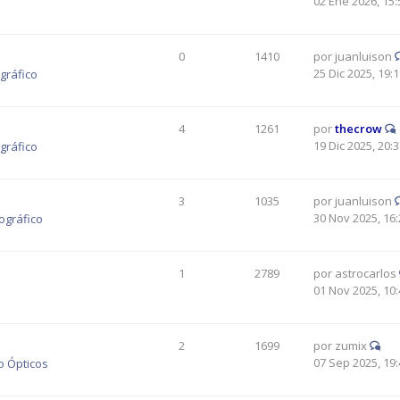
02 Ene 2026, 15:
0
1410
por
juanluison
25 Dic 2025, 19:
gráfico
4
1261
por
thecrow
19 Dic 2025, 20:
gráfico
3
1035
por
juanluison
30 Nov 2025, 16:
ográfico
1
2789
por
astrocarlos
01 Nov 2025, 10:
2
1699
por
zumix
07 Sep 2025, 19:
o Ópticos