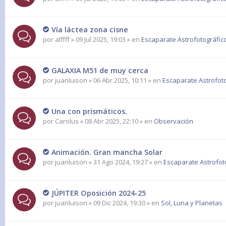
Vía láctea zona cisne
por
alffff
» 09 Jul 2025, 19:03 » en
Escaparate Astrofotográfic
GALAXIA M51 de muy cerca
por
juanluison
» 06 Abr 2025, 10:11 » en
Escaparate Astrofot
Una con prismáticos.
por
Carolus
» 08 Abr 2025, 22:10 » en
Observación
Animación. Gran mancha Solar
por
juanluison
» 31 Ago 2024, 19:27 » en
Escaparate Astrofot
JÚPITER Oposición 2024-25
por
juanluison
» 09 Dic 2024, 19:30 » en
Sol, Luna y Planetas