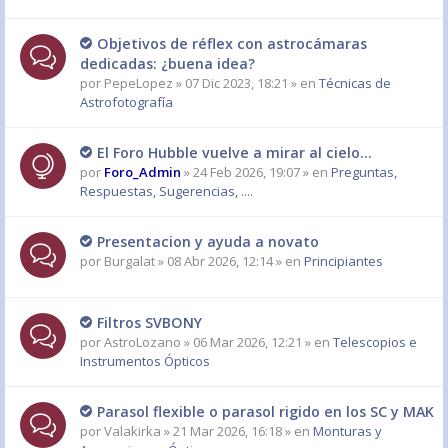
Objetivos de réflex con astrocámaras
dedicadas: ¿buena idea?
por
PepeLopez
» 07 Dic 2023, 18:21 » en
Técnicas de
Astrofotografía
El Foro Hubble vuelve a mirar al cielo...
por
Foro_Admin
» 24 Feb 2026, 19:07 » en
Preguntas,
Respuestas, Sugerencias, ....
Presentacion y ayuda a novato
por
Burgalat
» 08 Abr 2026, 12:14 » en
Principiantes
Filtros SVBONY
por
AstroLozano
» 06 Mar 2026, 12:21 » en
Telescopios e
Instrumentos Ópticos
Parasol flexible o parasol rigido en los SC y MAK
por
Valakirka
» 21 Mar 2026, 16:18 » en
Monturas y