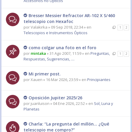
Accesorios no Ópticos
Bresser Messier Refractor AR-102 X S/460
telescopio con Hexafoc
por
Valakirka
» 09 Sep 2018, 22:34 » en
1
2
Telescopios e Instrumentos Ópticos
como colgar una foto en el foro
por
mintaka
» 31 Ago 2007, 11:59 » en
Preguntas,
1
2
Respuestas, Sugerencias, ....
Mi primer post.
por
Xauen
» 16 Mar 2026, 23:59 » en
Principiantes
Oposición Jupiter 2025/26
por
juanluison
» 04 Ene 2026, 22:52 » en
Sol, Luna y
Planetas
Charla: “La pregunta del millón… ¿Qué
telescopio me compro?”