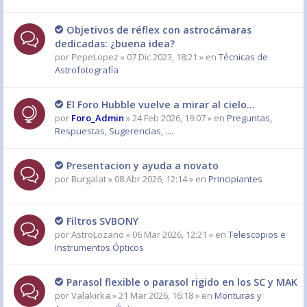
Objetivos de réflex con astrocámaras
dedicadas: ¿buena idea?
por
PepeLopez
» 07 Dic 2023, 18:21 » en
Técnicas de
Astrofotografía
El Foro Hubble vuelve a mirar al cielo...
por
Foro_Admin
» 24 Feb 2026, 19:07 » en
Preguntas,
Respuestas, Sugerencias, ....
Presentacion y ayuda a novato
por
Burgalat
» 08 Abr 2026, 12:14 » en
Principiantes
Filtros SVBONY
por
AstroLozano
» 06 Mar 2026, 12:21 » en
Telescopios e
Instrumentos Ópticos
Parasol flexible o parasol rigido en los SC y MAK
por
Valakirka
» 21 Mar 2026, 16:18 » en
Monturas y