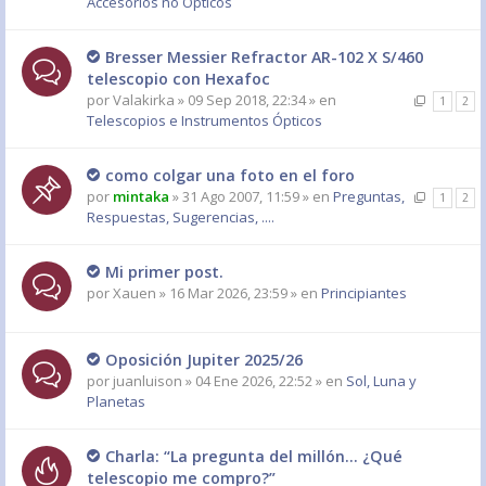
Accesorios no Ópticos
Bresser Messier Refractor AR-102 X S/460
telescopio con Hexafoc
por
Valakirka
» 09 Sep 2018, 22:34 » en
1
2
Telescopios e Instrumentos Ópticos
como colgar una foto en el foro
por
mintaka
» 31 Ago 2007, 11:59 » en
Preguntas,
1
2
Respuestas, Sugerencias, ....
Mi primer post.
por
Xauen
» 16 Mar 2026, 23:59 » en
Principiantes
Oposición Jupiter 2025/26
por
juanluison
» 04 Ene 2026, 22:52 » en
Sol, Luna y
Planetas
Charla: “La pregunta del millón… ¿Qué
telescopio me compro?”