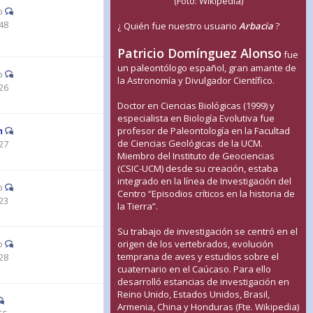
(Foto: Wikipedia)
o
48
¿ Quién fue nuestro usuario
Arbacia
?
Patricio Domínguez Alonso
fue
un paleontólogo español, gran amante de
o
la Astronomía y Divulgador Científico.
26
Doctor en Ciencias Biológicas (1999) y
especialista en Biología Evolutiva fue
n
profesor de Paleontología en la Facultad
de Ciencias Geológicas de la UCM.
27
Miembro del Instituto de Geociencias
(CSIC-UCM) desde su creación, estaba
integrado en la línea de Investigación del
o
Centro “Episodios críticos en la historia de
23
la Tierra”.
Su trabajo de investigación se centró en el
o
origen de los vertebrados, evolución
temprana de aves y estudios sobre el
28
cuaternario en el Caúcaso. Para ello
desarrolló estancias de investigación en
Reino Unido, Estados Unidos, Brasil,
Armenia, China y Honduras (Fte. Wikipedia)