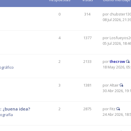
0
314
por
chubster13
08 Jul 2026, 21:3
4
1377
por
Losfueyos2
05 Jul 2026, 18:4
2
2133
por
thecrow
18 May 2026, 05
ográfico
3
1381
por
Altair
30 Abr 2026, 19:
: ¿buena idea?
2
2875
por
Fitz
24 Abr 2026, 18:
tografía