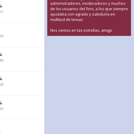
administradores, moderadores y muchos
de los usuarios del foro, a los que siempre
57
ayudaba con agrado y sabiduría en
multitud de temas.
Nos vemos en las estrellas, amigo
19
46
58
30
3