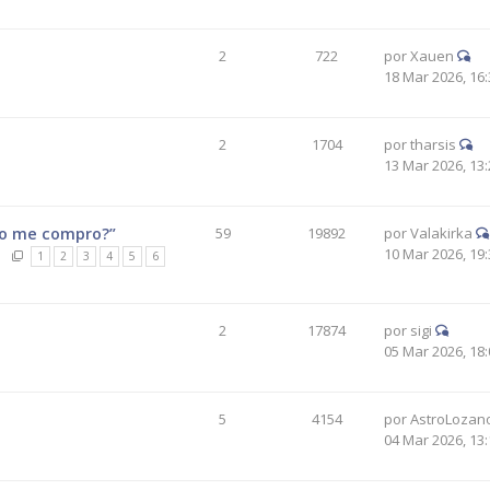
2
722
por
Xauen
18 Mar 2026, 16:
2
1704
por
tharsis
13 Mar 2026, 13:
pio me compro?”
59
19892
por
Valakirka
10 Mar 2026, 19:
1
2
3
4
5
6
2
17874
por
sigi
05 Mar 2026, 18:
5
4154
por
AstroLozan
04 Mar 2026, 13: