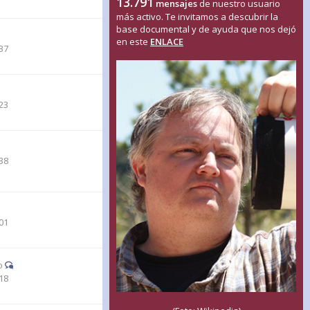
13.791
mensajes
de nuestro usuario
más activo. Te invitamos a descubrir la
base documental y de ayuda que nos dejó
en este
ENLACE
37
23
38
01
o
18