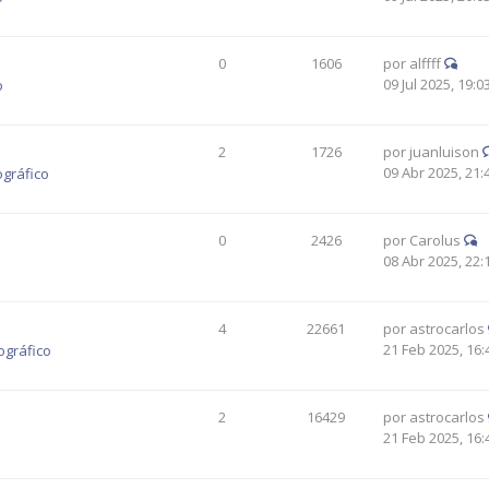
0
1606
por
alffff
09 Jul 2025, 19:0
o
2
1726
por
juanluison
09 Abr 2025, 21:
ográfico
0
2426
por
Carolus
08 Abr 2025, 22:
4
22661
por
astrocarlos
21 Feb 2025, 16:
ográfico
2
16429
por
astrocarlos
21 Feb 2025, 16: