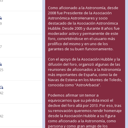
55
Como aficionado a la Astronomía, desde
2008 fue Presidente de la Asociación
Astronómica AstroHenares y socio
destacado de la Asociación Astronómica
19
Hubble. Desde 2005 y durante 8 años fue
moderador activo y permanente de este
foro, convirtiéndose en el usuario más
prolífico del mismo y en uno de los
37
garantes de su buen funcionamiento.
Con el apoyo de la Asociación Hubble y la
difusión del foro, organizó algunas de las
reuniones de aficionados a la Astronomía
25
más importantes de España, como la de
Navas de Estena en los Montes de Toledo,
conocida como “AstroArbacia”.
42
Podemos afirmar sin temor a
equivocarnos que su pérdida inició el
declive del foro allá por 2013. Por eso, tras
su renovación queremos rendir homenaje
desde la Asociación Hubble a su figura
42
como aficionado a la Astronomía, como
persona y como gran amigo de los