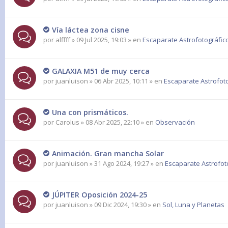
Vía láctea zona cisne
por
alffff
» 09 Jul 2025, 19:03 » en
Escaparate Astrofotográfic
GALAXIA M51 de muy cerca
por
juanluison
» 06 Abr 2025, 10:11 » en
Escaparate Astrofot
Una con prismáticos.
por
Carolus
» 08 Abr 2025, 22:10 » en
Observación
Animación. Gran mancha Solar
por
juanluison
» 31 Ago 2024, 19:27 » en
Escaparate Astrofot
JÚPITER Oposición 2024-25
por
juanluison
» 09 Dic 2024, 19:30 » en
Sol, Luna y Planetas