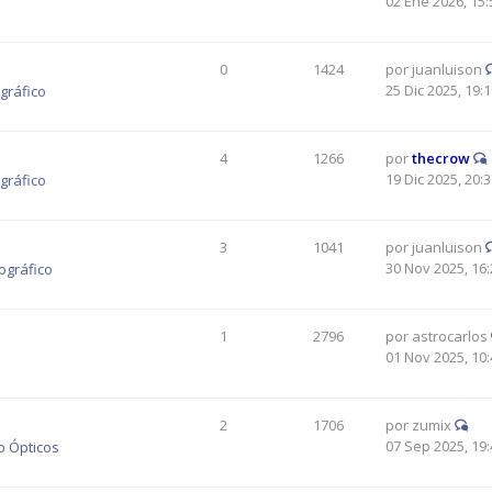
02 Ene 2026, 15:
0
1424
por
juanluison
25 Dic 2025, 19:
gráfico
4
1266
por
thecrow
19 Dic 2025, 20:
gráfico
3
1041
por
juanluison
30 Nov 2025, 16:
ográfico
1
2796
por
astrocarlos
01 Nov 2025, 10:
2
1706
por
zumix
07 Sep 2025, 19:
o Ópticos