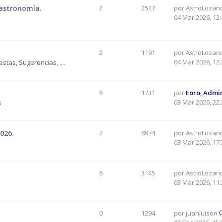
 astronomía.
2
2527
por
AstroLozan
04 Mar 2026, 12:
2
1191
por
AstroLozan
04 Mar 2026, 12:
tas, Sugerencias, ....
6
1731
por
Foro_Admi
03 Mar 2026, 22:
s
026.
2
8974
por
AstroLozan
03 Mar 2026, 17:
6
3145
por
AstroLozan
03 Mar 2026, 11:
0
1294
por
juanluison