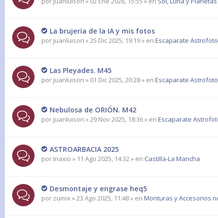
por
juanluison
» 02 Ene 2026, 15:55 » en
Sol, Luna y Planetas
La brujería de la IA y mis fotos
por
juanluison
» 25 Dic 2025, 19:19 » en
Escaparate Astrofoto
Las Pleyades. M45
por
juanluison
» 01 Dic 2025, 20:28 » en
Escaparate Astrofoto
Nebulosa de ORIÓN. M42
por
juanluison
» 29 Nov 2025, 18:36 » en
Escaparate Astrofot
ASTROARBACIA 2025
por
Inaxio
» 11 Ago 2025, 14:32 » en
Castilla-La Mancha
Desmontaje y engrase heq5
por
zumix
» 23 Ago 2025, 11:48 » en
Monturas y Accesorios n