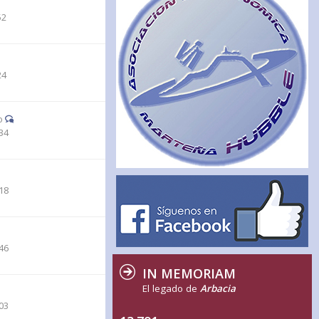
52
24
o
34
18
46
IN MEMORIAM
El legado de
Arbacia
03