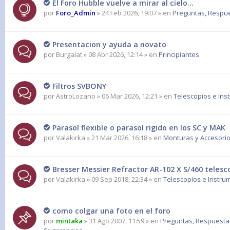
El Foro Hubble vuelve a mirar al cielo...
por
Foro_Admin
» 24 Feb 2026, 19:07 » en
Preguntas, Respues
Presentacion y ayuda a novato
por
Burgalat
» 08 Abr 2026, 12:14 » en
Principiantes
Filtros SVBONY
por
AstroLozano
» 06 Mar 2026, 12:21 » en
Telescopios e Ins
Parasol flexible o parasol rigido en los SC y MAK
por
Valakirka
» 21 Mar 2026, 16:18 » en
Monturas y Accesorio
Bresser Messier Refractor AR-102 X S/460 teles
por
Valakirka
» 09 Sep 2018, 22:34 » en
Telescopios e Instru
como colgar una foto en el foro
por
mintaka
» 31 Ago 2007, 11:59 » en
Preguntas, Respuesta