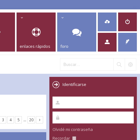
enlaces rápidos
foro
Identificarse
3
4
5
…
20
Olvidé mi contraseña
Recordar