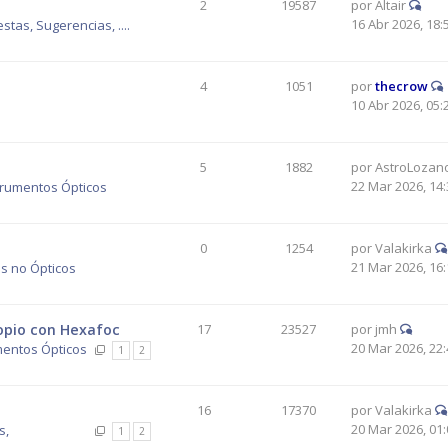
2
19587
por
Altair
16 Abr 2026, 18:
tas, Sugerencias, ....
4
1051
por
thecrow
10 Abr 2026, 05:
5
1882
por
AstroLozan
22 Mar 2026, 14:
trumentos Ópticos
0
1254
por
Valakirka
21 Mar 2026, 16:
s no Ópticos
copio con Hexafoc
17
23527
por
jmh
20 Mar 2026, 22:
mentos Ópticos
1
2
16
17370
por
Valakirka
20 Mar 2026, 01:
s,
1
2