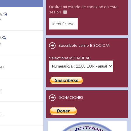
Ocultar mi estado de conexión en esta
sesión
02
9
6
6
Suscríbete como E-SOCIO/A
Selecciona MODALIDAD
:47
11
DONACIONES
54