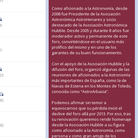
55
Como aficionado a la Astronomía, desde
2008 fue Presidente de la Asociación
Astronómica AstroHenares y socio
destacado de la Asociación Astronómica
19
Hubble. Desde 2005 y durante 8 años fue
moderador activo y permanente de este
foro, convirtiéndose en el usuario más
prolífico del mismo y en uno de los
37
garantes de su buen funcionamiento.
Con el apoyo de la Asociación Hubble y la
difusión del foro, organizó algunas de las
reuniones de aficionados a la Astronomía
25
más importantes de España, como la de
Navas de Estena en los Montes de Toledo,
conocida como “AstroArbacia”.
42
Podemos afirmar sin temor a
equivocarnos que su pérdida inició el
declive del foro allá por 2013. Por eso, tras
su renovación queremos rendir homenaje
desde la Asociación Hubble a su figura
42
como aficionado a la Astronomía, como
persona y como gran amigo de los