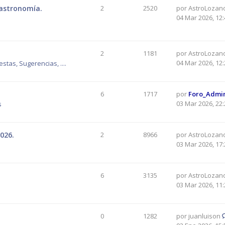
 astronomía.
2
2520
por
AstroLozan
04 Mar 2026, 12:
2
1181
por
AstroLozan
04 Mar 2026, 12:
tas, Sugerencias, ....
6
1717
por
Foro_Admi
03 Mar 2026, 22:
s
026.
2
8966
por
AstroLozan
03 Mar 2026, 17:
6
3135
por
AstroLozan
03 Mar 2026, 11:
0
1282
por
juanluison