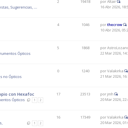
2
19418
por
Altair
16 Abr 2026, 18:
tas, Sugerencias, ....
4
1046
por
thecrow
10 Abr 2026, 05:
5
1868
por
AstroLozan
22 Mar 2026, 14:
trumentos Ópticos
0
1240
por
Valakirka
21 Mar 2026, 16:
s no Ópticos
copio con Hexafoc
17
23513
por
jmh
20 Mar 2026, 22:
mentos Ópticos
1
2
16
17349
por
Valakirka
20 Mar 2026, 01:
s,
1
2