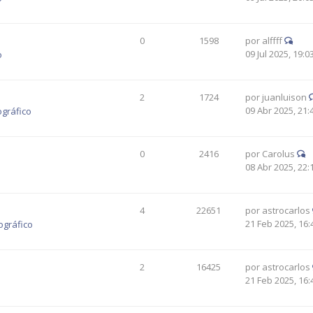
0
1598
por
alffff
09 Jul 2025, 19:0
o
2
1724
por
juanluison
09 Abr 2025, 21:
ográfico
0
2416
por
Carolus
08 Abr 2025, 22:
4
22651
por
astrocarlos
21 Feb 2025, 16:
ográfico
2
16425
por
astrocarlos
21 Feb 2025, 16: