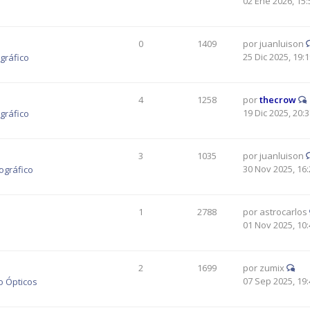
02 Ene 2026, 15:
0
1409
por
juanluison
25 Dic 2025, 19:
gráfico
4
1258
por
thecrow
19 Dic 2025, 20:
gráfico
3
1035
por
juanluison
30 Nov 2025, 16:
ográfico
1
2788
por
astrocarlos
01 Nov 2025, 10:
2
1699
por
zumix
07 Sep 2025, 19:
o Ópticos