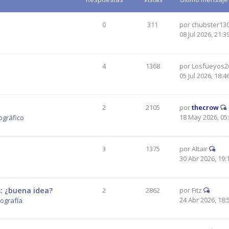
0
311
por
chubster13
08 Jul 2026, 21:3
4
1368
por
Losfueyos2
05 Jul 2026, 18:4
2
2105
por
thecrow
18 May 2026, 05
ográfico
3
1375
por
Altair
30 Abr 2026, 19:
: ¿buena idea?
2
2862
por
Fitz
24 Abr 2026, 18:
tografía