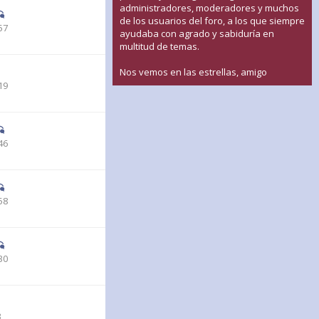
administradores, moderadores y muchos
de los usuarios del foro, a los que siempre
57
ayudaba con agrado y sabiduría en
multitud de temas.
Nos vemos en las estrellas, amigo
19
46
58
30
3