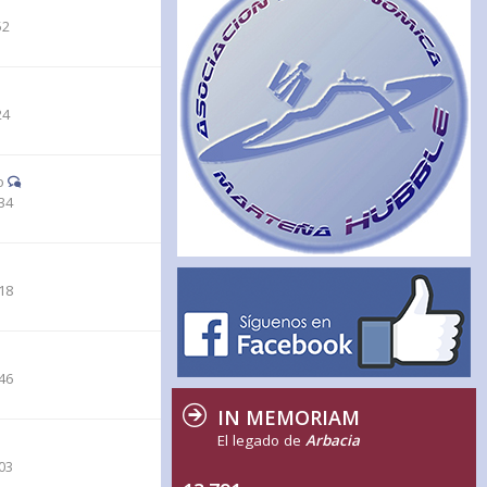
52
24
o
34
18
46
IN MEMORIAM
El legado de
Arbacia
03