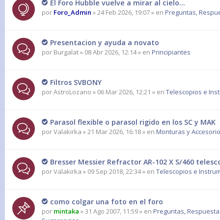
El Foro Hubble vuelve a mirar al cielo...
por
Foro_Admin
» 24 Feb 2026, 19:07 » en
Preguntas, Respues
Presentacion y ayuda a novato
por
Burgalat
» 08 Abr 2026, 12:14 » en
Principiantes
Filtros SVBONY
por
AstroLozano
» 06 Mar 2026, 12:21 » en
Telescopios e Ins
Parasol flexible o parasol rigido en los SC y MAK
por
Valakirka
» 21 Mar 2026, 16:18 » en
Monturas y Accesorio
Bresser Messier Refractor AR-102 X S/460 teles
por
Valakirka
» 09 Sep 2018, 22:34 » en
Telescopios e Instru
como colgar una foto en el foro
por
mintaka
» 31 Ago 2007, 11:59 » en
Preguntas, Respuesta