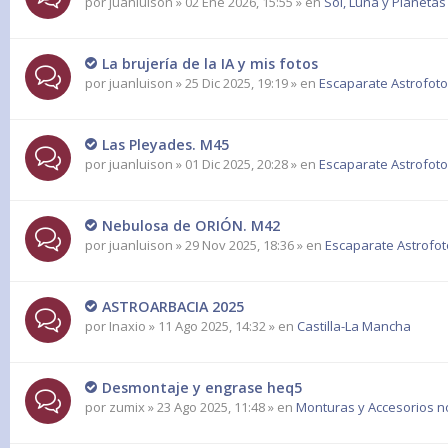
por
juanluison
» 02 Ene 2026, 15:55 » en
Sol, Luna y Planetas
La brujería de la IA y mis fotos
por
juanluison
» 25 Dic 2025, 19:19 » en
Escaparate Astrofoto
Las Pleyades. M45
por
juanluison
» 01 Dic 2025, 20:28 » en
Escaparate Astrofoto
Nebulosa de ORIÓN. M42
por
juanluison
» 29 Nov 2025, 18:36 » en
Escaparate Astrofot
ASTROARBACIA 2025
por
Inaxio
» 11 Ago 2025, 14:32 » en
Castilla-La Mancha
Desmontaje y engrase heq5
por
zumix
» 23 Ago 2025, 11:48 » en
Monturas y Accesorios n