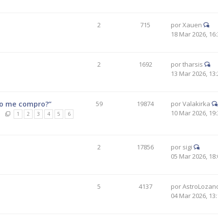
2
715
por
Xauen
18 Mar 2026, 16:
2
1692
por
tharsis
13 Mar 2026, 13:
pio me compro?”
59
19874
por
Valakirka
10 Mar 2026, 19:
1
2
3
4
5
6
2
17856
por
sigi
05 Mar 2026, 18:
5
4137
por
AstroLozan
04 Mar 2026, 13: