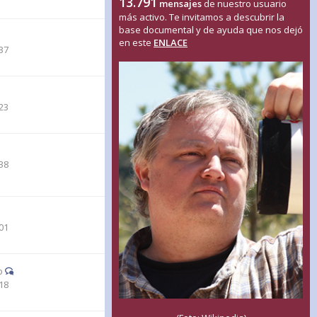
13.791
mensajes
de nuestro usuario
más activo. Te invitamos a descubrir la
base documental y de ayuda que nos dejó
en este
ENLACE
37
23
38
01
o
18