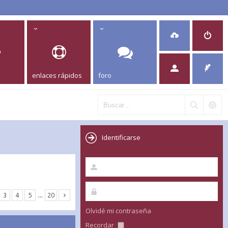
enlaces rápidos
foro
Identificarse
3
4
5
…
20
Olvidé mi contraseña
Recordar