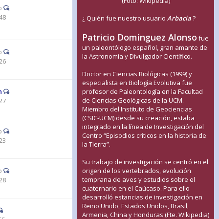
(Foto: Wikipedia)
o
48
¿ Quién fue nuestro usuario
Arbacia
?
Patricio Domínguez Alonso
fue
un paleontólogo español, gran amante de
o
la Astronomía y Divulgador Científico.
26
Doctor en Ciencias Biológicas (1999) y
especialista en Biología Evolutiva fue
n
profesor de Paleontología en la Facultad
de Ciencias Geológicas de la UCM.
27
Miembro del Instituto de Geociencias
(CSIC-UCM) desde su creación, estaba
integrado en la línea de Investigación del
o
Centro “Episodios críticos en la historia de
23
la Tierra”.
Su trabajo de investigación se centró en el
o
origen de los vertebrados, evolución
temprana de aves y estudios sobre el
28
cuaternario en el Caúcaso. Para ello
desarrolló estancias de investigación en
Reino Unido, Estados Unidos, Brasil,
Armenia, China y Honduras (Fte. Wikipedia)