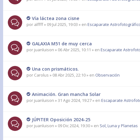
Vía láctea zona cisne
por
alffff
» 09 Jul 2025, 19:03 » en
Escaparate Astrofotográfic
GALAXIA M51 de muy cerca
por
juanluison
» 06 Abr 2025, 10:11 » en
Escaparate Astrofot
Una con prismáticos.
por
Carolus
» 08 Abr 2025, 22:10 » en
Observación
Animación. Gran mancha Solar
por
juanluison
» 31 Ago 2024, 19:27 » en
Escaparate Astrofot
JÚPITER Oposición 2024-25
por
juanluison
» 09 Dic 2024, 19:30 » en
Sol, Luna y Planetas