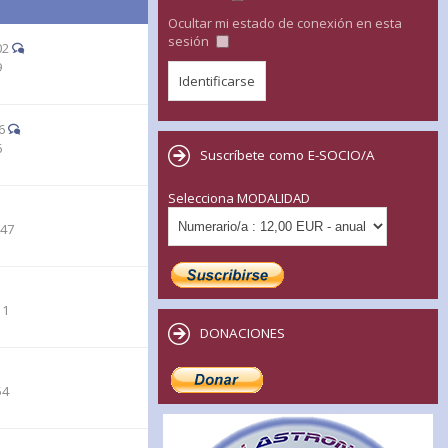
Ocultar mi estado de conexión en esta
sesión
02
9
6
6
Suscríbete como E-SOCIO/A
Selecciona MODALIDAD
:47
11
DONACIONES
54