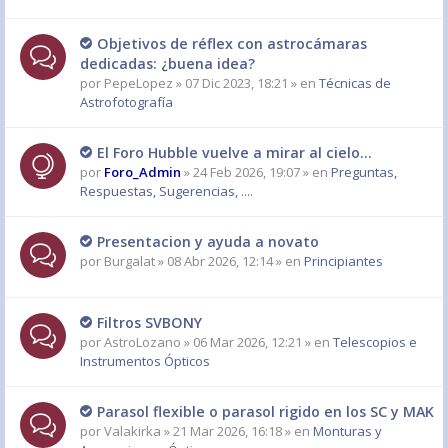
Objetivos de réflex con astrocámaras
dedicadas: ¿buena idea?
por
PepeLopez
» 07 Dic 2023, 18:21 » en
Técnicas de
Astrofotografía
El Foro Hubble vuelve a mirar al cielo...
por
Foro_Admin
» 24 Feb 2026, 19:07 » en
Preguntas,
Respuestas, Sugerencias, ....
Presentacion y ayuda a novato
por
Burgalat
» 08 Abr 2026, 12:14 » en
Principiantes
Filtros SVBONY
por
AstroLozano
» 06 Mar 2026, 12:21 » en
Telescopios e
Instrumentos Ópticos
Parasol flexible o parasol rigido en los SC y MAK
por
Valakirka
» 21 Mar 2026, 16:18 » en
Monturas y